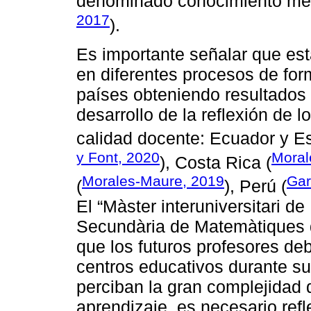
denominado conocimiento met
2017
).
Es importante señalar que est
en diferentes procesos de for
países obteniendo resultados s
desarrollo de la reflexión de 
calidad docente: Ecuador y Esp
y Font, 2020
Moral
), Costa Rica (
Morales-Maure, 2019
Gar
(
), Perú (
El “Màster interuniversitari d
Secundària de Matemàtiques de
que los futuros profesores de
centros educativos durante su 
perciban la gran complejidad
aprendizaje, es necesario refl