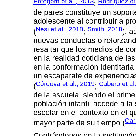
Petegem et al., 2013
Rodríguez et
;
de pares constituye un soport
adolescente al contribuir a pr
Nesi et al., 2018
Smith, 2018
(
;
), a
nuevas conductas o reforzando
resaltar que los medios de c
en la realidad cotidiana de l
en la conformación identitaria 
un escaparate de experiencias
Córdova et al., 2019
Cabero et al
(
;
de la escuela, siendo el prime
población infantil accede a la
escolar en el contexto en el q
Gar
mayor parte de su tiempo (
Centrándonos en la institució