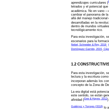
aprendizajes curriculares (
letrados y el potencial qu
académica. No en vano 
cambiar el panorama de la
allá del manejo tradiciona
desarrolladas en la revoluci
dentro de mundos virtuales
tecnológicamente rico.
Para esta investigación, se
escenarios para la formació
Nebel, Schneider & Rey, 2016
;
Domínguez-Garrido, 2015
Cipol
;
1.2 CONSTRUCTIVI
Para esta investigación, s
lectura y la escritura com
incorporan además los con
concepto de la Zona de De
La era digital está potenc
este sentido, se están gen
Gee & Hayes, 2012
afinidad (
)
Gutiérrez y Torrego (2018)
lo a