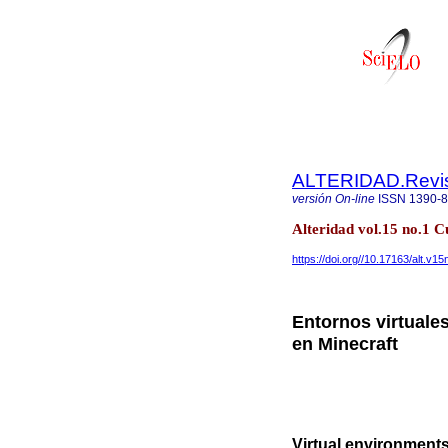
ALTERIDAD.Revis
versión On-line
ISSN
1390-
Alteridad vol.15 no.1 C
https://doi.org//10.17163/alt.v1
Entornos virtuale
en Minecraft
Virtual environments