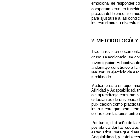
emocional de responder coh
comportamiento en función
procura del bienestar emoc
para ajustarse a las condi
los estudiantes universita
2. METODOLOGÍA Y
Tras la revisión documental
grupo seleccionado, se con
Investigación Educativa d
andamiaje construido a la m
realizar un ejercicio de e
modificado.
Mediante este enfoque mixt
Afinidad y Adaptabilidad, t
del aprendizaje constructi
estudiantes de universidad.
publicación como prácticas
instrumento que permitiera
de las correlaciones entre 
Por tanto, el diseño de la
posible validar las escala
estadística, para que diera
Adaptabilidad, y establecer