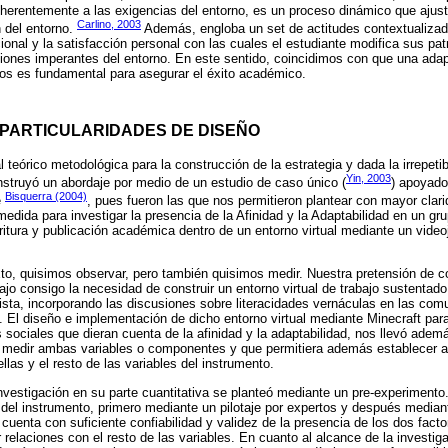
erentemente a las exigencias del entorno, es un proceso dinámico que ajusta
Carlino, 2003
 del entorno.
Además, engloba un set de actitudes contextualiza
ional y la satisfacción personal con las cuales el estudiante modifica sus p
ciones imperantes del entorno. En este sentido, coincidimos con que una adap
rios es fundamental para asegurar el éxito académico.
 PARTICULARIDADES DE DISEÑO
 teórico metodológica para la construcción de la estrategia y dada la irrepeti
Yin, 2003
struyó un abordaje por medio de un estudio de caso único (
) apoyado
Bisquerra (2004)
e
, pues fueron las que nos permitieron plantear con mayor clari
edida para investigar la presencia de la Afinidad y la Adaptabilidad en un gru
scritura y publicación académica dentro de un entorno virtual mediante un vide
o, quisimos observar, pero también quisimos medir. Nuestra pretensión de c
rajo consigo la necesidad de construir un entorno virtual de trabajo sustentado
vista, incorporando las discusiones sobre literacidades vernáculas en las co
 El diseño e implementación de dicho entorno virtual mediante Minecraft para t
 sociales que dieran cuenta de la afinidad y la adaptabilidad, nos llevó ademá
 medir ambas variables o componentes y que permitiera además establecer alg
ellas y el resto de las variables del instrumento.
 investigación en su parte cuantitativa se planteó mediante un pre-experimento
s del instrumento, primero mediante un pilotaje por expertos y después median
 cuenta con suficiente confiabilidad y validez de la presencia de los dos fact
 relaciones con el resto de las variables. En cuanto al alcance de la investiga