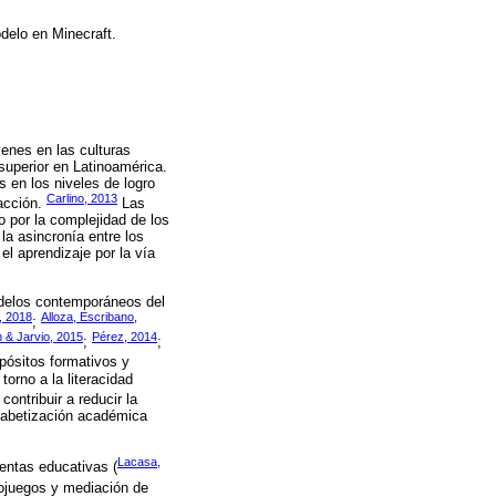
odelo en Minecraft.
venes en las culturas
superior en Latinoamérica.
 en los niveles de logro
Carlino, 2013
acción.
Las
lo por la complejidad de los
la asincronía entre los
el aprendizaje por la vía
odelos contemporáneos del
, 2018
Alloza, Escribano,
;
 & Jarvio, 2015
Pérez, 2014
;
;
pósitos formativos y
orno a la literacidad
 contribuir a reducir la
lfabetización académica
Lacasa,
entas educativas (
eojuegos y mediación de