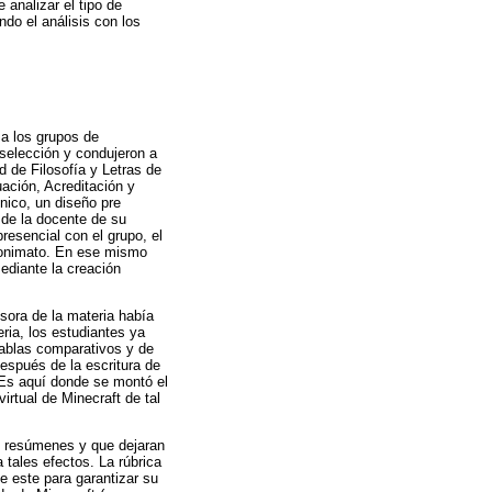
 analizar el tipo de
ndo el análisis con los
 a los grupos de
 selección y condujeron a
d de Filosofía y Letras de
ación, Acreditación y
nico, un diseño pre
 de la docente de su
resencial con el grupo, el
anonimato. En ese mismo
mediante la creación
esora de la materia había
ria, los estudiantes ya
tablas comparativos y de
después de la escritura de
 Es aquí donde se montó el
irtual de Minecraft de tal
os resúmenes y que dejaran
a tales efectos. La rúbrica
de este para garantizar su