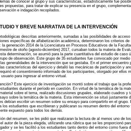
demás de conocer al grupo y sus características, estadísticamente fue posible
les propuestas, para tratar de explicar su presencia en el grupo, complementa
bservación e indagación recopilados.
STUDIO Y BREVE NARRATIVA DE LA INTERVENCIÓN
etodológicas descritas anteriormente, sumadas a las posibilidades de acceso
iones específicas de alfabetización académica, determinaron los criterios de
: la generación 2014 de la Licenciatura en Procesos Educativos de la Faculta
mestre de otoño (agosto-diciembre) 2017, cursaban todos la materia de Evalu
esta determinación, se asumió para la parte cuantitativa del estudio de caso ú
grupo de observación. Este grupo de 35 estudiantes fue convocado por medio
las generalidades de la intervención que se gestaba. En el primer encuentro p
las características del ejercicio y detalló las mecánicas de participación y 
requirió el consentimiento informado de los participantes, otorgado por ellos 
 usuario para ingresar al entorno virtual.
ención? Este ejercicio de investigación se montó sobre el trabajo que la prof
studiantes durante el período en cuestión. En virtud de la temática de la mate
material sobre el tema, realizado discusiones grupales, elaborado cuadros y 
nsayo sobre la temática de la materia. Esta intervención se situó justamente 
es debían escribir un resumen sobre su ensayo para compartirlo en el grupo.
 a los estudiantes que escribieran y publicaran su resumen dentro del entorno v
ente expuesto para todos los demás.
ación del resumen, se les pidió que realizaran la lectura de al menos uno de l
el autor de la pieza elegida, utilizando una rúbrica que se les proporcionó par
igador y se les facilitó a los estudiantes tanto dentro del entorno como fuera 