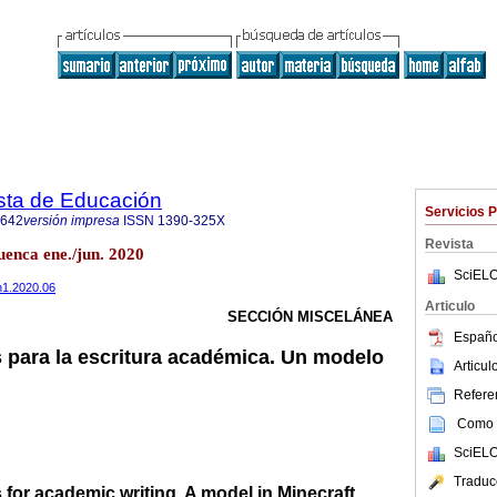
ta de Educación
Servicios 
8642
versión impresa
ISSN
1390-325X
Revista
uenca ene./jun. 2020
SciELO
5n1.2020.06
Articulo
SECCIÓN MISCELÁNEA
Españo
s para la escritura académica. Un modelo
Articu
Referen
Como c
SciELO
Traduc
 for academic writing. A model in Minecraft