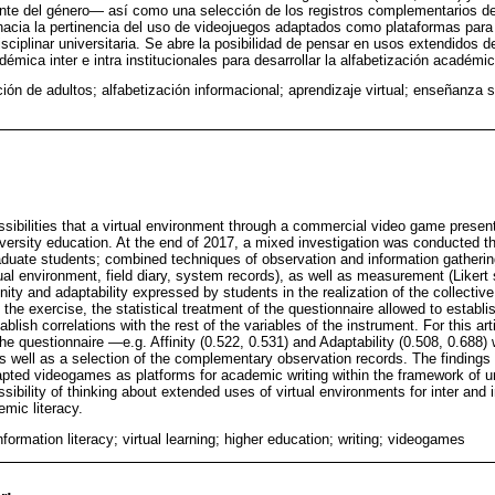
nte del género— así como una selección de los registros complementarios de
hacia la pertinencia del uso de videojuegos adaptados como plataformas para
sciplinar universitaria. Se abre la posibilidad de pensar en usos extendidos d
démica inter e intra institucionales para desarrollar la alfabetización académic
ción de adultos; alfabetización informacional; aprendizaje virtual; enseñanza su
ssibilities that a virtual environment through a commercial video game presen
iversity education. At the end of 2017, a mixed investigation was conducted t
aduate students; combined techniques of observation and information gatherin
ual environment, field diary, system records), as well as measurement (Likert
nity and adaptability expressed by students in the realization of the collective
 the exercise, the statistical treatment of the questionnaire allowed to establ
blish correlations with the rest of the variables of the instrument. For this art
 the questionnaire —e.g. Affinity (0.522, 0.531) and Adaptability (0.508, 0.688) 
 well as a selection of the complementary observation records. The findings 
apted videogames as platforms for academic writing within the framework of uni
sibility of thinking about extended uses of virtual environments for inter and in
mic literacy.
information literacy; virtual learning; higher education; writing; videogames