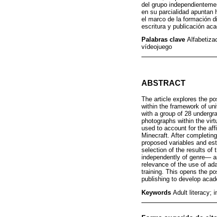
del grupo independienteme
en su parcialidad apuntan 
el marco de la formación di
escritura y publicación aca
Palabras clave
Alfabetiza
vídeojuego
ABSTRACT
The article explores the po
within the framework of un
with a group of 28 undergr
photographs within the virt
used to account for the affi
Minecraft. After completing
proposed variables and esta
selection of the results of
independently of genre— as
relevance of the use of ad
training. This opens the pos
publishing to develop acade
Keywords
Adult literacy; 