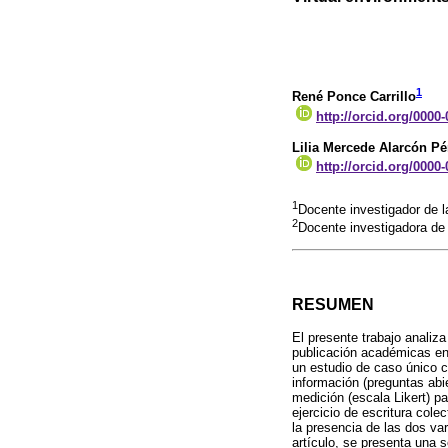
1
René Ponce Carrillo
http://orcid.org/0000
Lilia Mercede Alarcón Pé
http://orcid.org/0000
1
Docente investigador de 
2
Docente investigadora de
RESUMEN
El presente trabajo analiza
publicación académicas en 
un estudio de caso único c
información (preguntas abie
medición (escala Likert) pa
ejercicio de escritura colec
la presencia de las dos var
artículo, se presenta una s