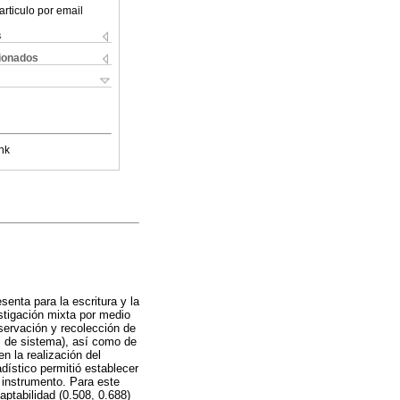
articulo por email
s
cionados
nk
senta para la escritura y la
estigación mixta por medio
servación y recolección de
ros de sistema), así como de
n la realización del
adístico permitió establecer
l instrumento. Para este
aptabilidad (0.508, 0.688)