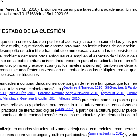
r:
cón Pérez, L. M. (2020). Entornos virtuales para la escritura académica. Un m
tps://doi.org/10.17163/alt.v15n1.2020.06
Y ESTADO DE LA CUESTIÓN
que en la universidad sea posible el acceso y la participación de los y las jó
s de estudio, sigue siendo un enorme reto para las instituciones de educación 
esempeño estudiantil se han atribuido numerosas veces a las inconsistencias
 el problema demanda otros enfoques que amplíen el espectro de visión y de 
zaje de la lectoescritura universitaria presenta para el estudiantado no son só
as disciplinares y académicas (vs. los niveles anteriores), también se debe a 
prendizaje académico universitario en contraste con las múltiples formas que 
 de esas instituciones.
ersidades incorporar discusiones que pongan de relieve la riqueza que los m
Gutiérrez & Torrego, 2018
Gil Gonzáles & Pardo
ados a la nueva ecología mediática (
;
2017
Ruiz & Díaz, 2016
Evaristo, Navarro, Vega & Nakano, 2016
Agramunt, 2016
Cordón
;
;
;
;
io, Menchaca, Guenaga & Aguilar, 2014
Villegas, 2013
;
) presentan para sus propios pro
sos reflexivos y prácticos para reconstruir las intervenciones educativas en t
Gros, 2002
rácticas de literacidad digital (
) a partir de la cultura popular puede
s prácticas de literacidad académica de los estudiantes y las demandas de a
ndizaje en mundos virtuales utilizando videojuegos comerciales como herrami
Squire & Jenkins, 2011
lexiones sobre videojuegos y cultura participativa (
) y vid