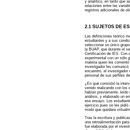
y analítico, en tanto que a
relaciones entre las variab
registros adicionales de o
2.1 SUJETOS DE E
Las definiciones teórico m
estudiantes y a sus condic
seleccionar un único grupo
la BUAP, que durante el se
Certificación de IES. Con 
experimental con un sólo 
materia quien les comentó 
investigador les comunicó 
encuentro, el investigador 
personal de sus perfiles de
¿En qué consistió la interv
venido realizando con los e
habían previamente: leído 
análisis, y elaborado un e
ese ensayo. Los estudiant
ejercicio pues se les pidió
modo que quedara virtualm
Tras la escritura y public
una retroalimentación para 
fue elaborada por el invest