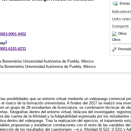
Enviar 
Indicadore
Links rela
Compartir
Otros
-0003-0901-4452
Otros
2
rez
-0001-6101-6231
Permali
la Benemérita Universidad Autónoma de Puebla, México
 la Benemérita Universidad Autónoma de Puebla, México
 las posibilidades que un entorno virtual mediante un videojuego comercial pre
el marco de la formación universitaria. A finales del 2017 se realizó una inv
on un grupo de 28 estudiantes de licenciatura; se combinaron técnicas de ob
rtas, fotografías dentro del entorno virtual, bitácora del investigador, regist
ra dar cuenta de la Afinidad y la Adaptabilidad expresada por los estudiantes e
tiva dentro del videojuego. Tras la realización del ejercicio, el tratamiento est
iables propuestas y establecer correlaciones con el resto de las variables de
elección de los resultados del cuestionario —e.g. Afinidad (0.522, 0.531) y Ad