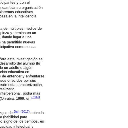
ticipantes y con el
en cambiar su organización
 sistemas educativos
basa en la inteligencia
ia de múltiples medios de
mpieza y termina en un
, dando lugar a una
n ha permitido nuevas
rticipativa como nunca
Para esta investigación se
desarrollo del alumno (lo
de un adulto o algún
cción educativa en
 de entender y enfrentarse
rsos ofrecidos por sus
esde esta caracterización,
ealizarlo
 interpersonal, podrá más
Coll et
 (Onrubia, 1999, en
Barr (2017)
lazgos de
sobre la
o (habilidad para
o signo de los tiempos, es
pacidad intelectual y