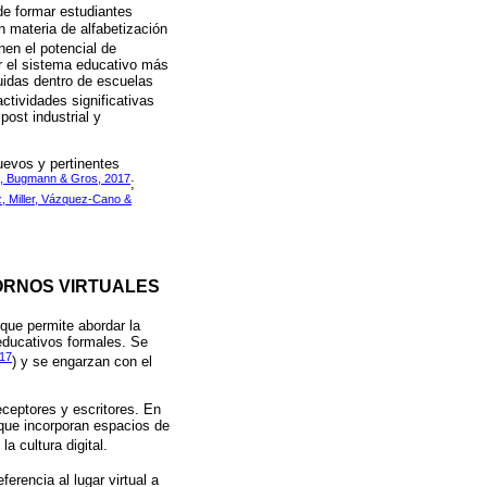
 de formar estudiantes
n materia de alfabetización
nen el potencial de
r el sistema educativo más
tuidas dentro de escuelas
ctividades significativas
post industrial y
nuevos y pertinentes
i, Bugmann & Gros, 2017
;
, Miller, Vázquez-Cano &
TORNOS VIRTUALES
 que permite abordar la
 educativos formales. Se
017
) y se engarzan con el
eceptores y escritores. En
 que incorporan espacios de
a cultura digital.
erencia al lugar virtual a