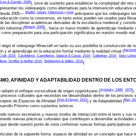
Gros & Garrido, 2008
), sirve de sustento para establecer la complejidad del reto
e presentan los videojuegos como alternativas para la intervención educativa e
Shaffer, Squire, Halverson y Gee
—desde 2005—
anticiparon que los videojuegos tie
 educación como la conocemos, en tanto estos pueden ser usados para lleva
l de las disciplinas académicas derivadas de la escolástica medieval y consti
Mojang, 2009
ón industrial (
)., hacia un nuevo modelo de aprendizaje mediante a
 como preparación para una participación significativa en nuestro mundo real 
 eligió el videojuego Minecraft en tanto su uso posibilita la construcción de 
Karsent
n y el aprendizaje en la educación formal mediante la realidad virtual (
Craft, 2016
Castellanos, Castellanos, Salazar & Casas, 2016
Callaghan, 2016
Sáez-López
;
;
;
lone, Schifter & Moffat, 2015
Bebbington & Vellino, 2015
;
).
SMO, AFINIDAD Y ADAPTABILIDAD DENTRO DE LOS EN
Vygotsky, 1986
1978
e adoptó el enfoque sociocultural de origen vygotskyano (
,
),
o procesos culturales que necesitan ser desarrollados dentro de los procesos
Gee & Hayes, 2012
Barr, 2
ceptos de Espacios de Afinidad (
) y de Adaptabilidad (
sarrollo Próximo como sustentos teóricos.
iando nuevos escenarios y nuevos modos de interacción entre el texto y sus r
erando nuevas prácticas culturales que contribuyen a desarrollar actividades
 que desde nuestro punto de vista conforman nuevas formas participativas en l
rticulan de la siguiente forma: espacio de afinidad es un concepto que hace ref