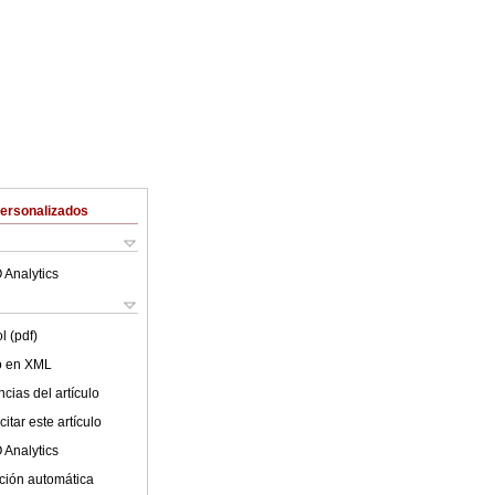
Personalizados
 Analytics
l (pdf)
lo en XML
cias del artículo
itar este artículo
 Analytics
ción automática