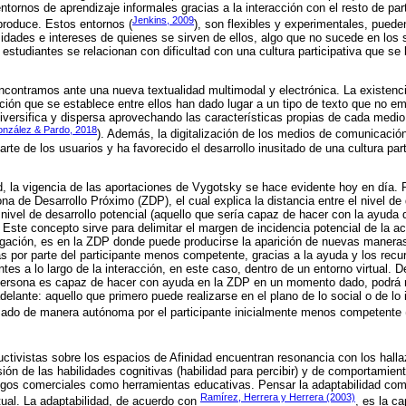
entornos de aprendizaje informales gracias a la interacción con el resto de par
Jenkins, 2009
produce. Estos entornos (
), son flexibles y experimentales, pued
idades e intereses de quienes se sirven de ellos, algo que no sucede en los
 estudiantes se relacionan con dificultad con una cultura participativa que se 
ncontramos ante una nueva textualidad multimodal y electrónica. La existenc
ación que se establece entre ellos han dado lugar a un tipo de texto que no e
iversifica y dispersa aprovechando las características propias de cada medio
onzález & Pardo, 2018
). Además, la digitalización de los medios de comunicació
arte de los usuarios y ha favorecido el desarrollo inusitado de una cultura pa
, la vigencia de las aportaciones de Vygotsky se hace evidente hoy en día. 
a de Desarrollo Próximo (ZDP), el cual explica la distancia entre el nivel de 
 nivel de desarrollo potencial (aquello que sería capaz de hacer con la ayuda 
 Este concepto sirve para delimitar el margen de incidencia potencial de la a
igación, es en la ZDP donde puede producirse la aparición de nuevas maneras
as por parte del participante menos competente, gracias a la ayuda y los recu
 a lo largo de la interacción, en este caso, dentro de un entorno virtual. D
 persona es capaz de hacer con ayuda en la ZDP en un momento dado, podrá r
lante: aquello que primero puede realizarse en el plano de lo social o de lo
izado de manera autónoma por el participante inicialmente menos competente
ctivistas sobre los espacios de Afinidad encuentran resonancia con los hal
ón de las habilidades cognitivas (habilidad para percibir) y de comportamient
uegos comerciales como herramientas educativas. Pensar la adaptabilidad com
Ramírez, Herrera y Herrera (2003)
tual. La adaptabilidad, de acuerdo con
, es la ca