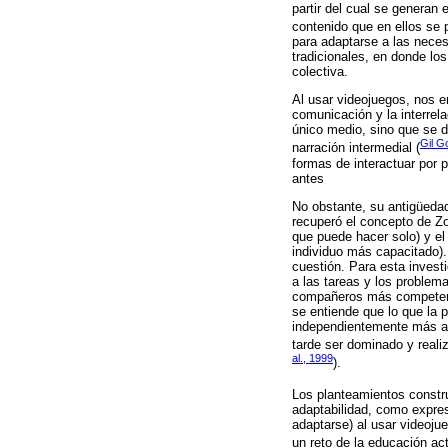
partir del cual se generan 
contenido que en ellos se 
para adaptarse a las neces
tradicionales, en donde los
colectiva.
Al usar videojuegos, nos e
comunicación y la interrel
único medio, sino que se d
Gil G
narración intermedial (
formas de interactuar por p
antes
No obstante, su antigüedad
recuperó el concepto de Zon
que puede hacer solo) y el
individuo más capacitado).
cuestión. Para esta invest
a las tareas y los problem
compañeros más competentes
se entiende que lo que la
independientemente más ade
tarde ser dominado y real
al., 1999
).
Los planteamientos constru
adaptabilidad, como expresi
adaptarse) al usar videoj
un reto de la educación ac