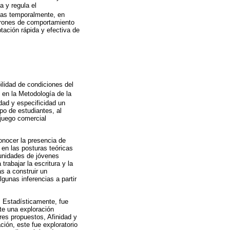
 y regula el
das temporalmente, en
atrones de comportamiento
tación rápida y efectiva de
bilidad de condiciones del
 en la Metodología de la
dad y especificidad un
po de estudiantes, al
ojuego comercial
onocer la presencia de
 en las posturas teóricas
munidades de jóvenes
rabajar la escritura y la
s a construir un
unas inferencias a partir
. Estadísticamente, fue
te una exploración
ores propuestos, Afinidad y
ción, este fue exploratorio