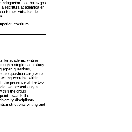
 indagación. Los hallazgos
 la escritura académica en
e entornos virtuales de
a.
perior; escritura;
ts for academic writing
hrough a single case study
g (open questions,
 scale questionnaire) were
 writing exercise within
ish the presence of the two
icle, we present only a
within the group
point towards the
versity disciplinary
trainstitutional writing and