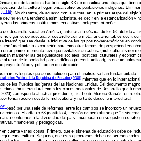
Candau, desde la colonia hasta el siglo XX se consolida una etapa que tiene
mposición de la cultura hegemónica sobre las poblaciones indígenas. Eliminar al
, p. 146
). No obstante, de acuerdo con la autora, en la primera etapa del siglo 
devino en una tendencia asimilacionista, es decir en la estandarización y h
uyeron las primeras instituciones educativas indígenas bilingües.
o del desarrollo social en América, anterior a la década de los 50, debido a las
lismo vigente, se buscaba el desarrollo como meta fundamental, es decir, co
 se intentó que sea desde la iniciativa de los grupos no-hegemónicos en do
afuera” mediante la exportación para encontrar formas de prosperidad económi
a en un primer momento tuvo que revitalizar su cultura (multiculturalismo) mot
eaban mantener las desigualdades sociales, políticas, culturales y económic
e al resto de la sociedad para el diálogo (interculturalidad), lo que actualmen
o proyecto ético y político en construcción.
s marcos legales que se establecen para el análisis se han fundamentado. En
nstitución Política de la República del Ecuador (2008)
mientras que en lo internacional
os de los Pueblos Indígenas de las Naciones Unidas. Del documento magno
 educación intercultural como los planes nacionales de Desarrollo que fueron
2023) corresponde al actual presidente, Lic. Lenín Moreno Garcés, entre otr
or toman acción desde lo multicultural y no tanto desde lo intercultural.
2008)
pasó por una serie de reformas, entre los cambios se incorporó un refuer
uatorianos. El artículo 68 (capítulo 4, sección octava) afirma que “el sistem
ñanza conformes a la diversidad del país. Incorporará en su gestión estrateg
ativas, financieras y pedagógicas.”
er en cuenta varias cosas. Primero, que el sistema de educación debe de inclu
 según cada cultura. Segundo, que estos programas deben de ser manejados 
ondientes a cada cultura, ya que son ellos los que conocen su contexto y n