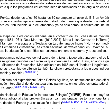
al sistema educativo a desarrollar estrategias de descentralización y desconce
ente a que los programas educativos sean desarrollados en la lengua de cada
 Ferräo, desde los años 70 hasta los 80 se empezó a hablar de EIB en Améric
 se encuentra ligado a temas del Estado, de manera que desde una verticalid
esto es irrenunciable la lo ecuatoriano y ya no solo como un asunto que incu
a etapa de la educación indígena, en el contexto de las luchas de los movim
go (1881-1971), Nela Martínez (1912-2004), María Luisa Gómez de la Torre (
también, y gracias a la “Federación Ecuatoriana de Indios” (FEI) y por medi
za Femenina Ecuatoriana”, se crean escuelas kichwa-español en Cayambe. Al s
s, la educación a los niños se realizaba en horario nocturno y a escondidas.
programas educativos con el apoyo de la iglesia judeo-cristiana como el de la
 religiosas oriundas de Colombia que vivían en Ecuador. Y así, en años siguie
l Ministerio de Educación. Más adelante en 1963 con el “Instituto Lingüístico 
genas a cambio de difundir también la religión protestante a los grupos indíg
Yánez, s.f
achis y tsachis (
.).
Gobierno del expresidente Jaime Roldós Aguilera, se institucionaliza con dif
ngüe intercultural donde destaca principalmente, en los años ochenta todo el
Vélez, 2008
Moya, 1998
 Ecuador (
;
).
ón Nacional de Educación Intercultural Bilingüe” (DINEIB). Esto constituyó una
bstante adicional a las problemáticas arriba mencionadas, se toma en cuenta l
CONAIE, 1994, p. 44
Guerra, 2003
al desde el Estado y la asimilación cultural (
;
).