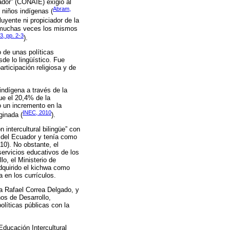
ador” (CONAIE) exigió al
Abram,
 niños indígenas (
uyente ni propiciador de la
go, muchas veces los mismos
3, pp. 2-3
).
 de unas políticas
sde lo lingüístico. Fue
rticipación religiosa y de
indígena a través de la
que el 20,4% de la
o un incremento en la
INEC, 2010
ginada (
).
 intercultural bilingüe” con
s del Ecuador y tenía como
10). No obstante, el
 servicios educativos de los
o, el Ministerio de
dquirido el kichwa como
 en los currículos.
ta Rafael Correa Delgado, y
os de Desarrollo,
olíticas públicas con la
Educación Intercultural