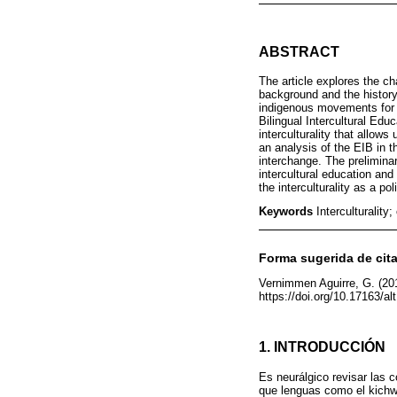
ABSTRACT
The article explores the cha
background and the history 
indigenous movements for e
Bilingual Intercultural Edu
interculturality that allows
an analysis of the EIB in 
interchange. The preliminar
intercultural education and
the interculturality as a pol
Keywords
Interculturality
Forma sugerida de cita
Vernimmen Aguirre, G. (201
https://doi.org/10.17163/a
1. INTRODUCCIÓN
Es neurálgico revisar las 
que lenguas como el kichwa