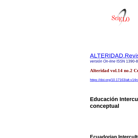
ALTERIDAD.Revis
versión On-line
ISSN
1390-
Alteridad vol.14 no.2 C
https://doi.org/10.17163/alt.v14
Educación Intercu
conceptual
Ecuadorian Intercult