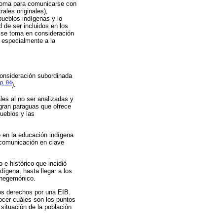
dioma para comunicarse con
rales originales),
pueblos indígenas y lo
 de ser incluidos en los
, se toma en consideración
n especialmente a la
consideración subordinada
p. 84
).
les al no ser analizadas y
 gran paraguas que ofrece
pueblos y las
o en la educación indígena
a comunicación en clave
 e histórico que incidió
dígena, hasta llegar a los
d hegemónico.
los derechos por una EIB.
ocer cuáles son los puntos
situación de la población