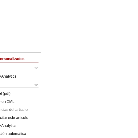
Personalizados
 Analytics
l (pdf)
lo en XML
cias del artículo
itar este artículo
 Analytics
ción automática