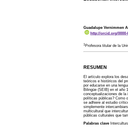
Guadalupe Vernimmen A
http://orcid.org/0000
1
Profesora titular de la U
RESUMEN
El artículo explora los des
teóricos e históricos del 
por educarse en una lengua 
Bilingüe (SEIB) en el año 
conceptualizaciones de la i
políticas públicas? Como o
se adhiere al estudio críti
simplemente intercambiars
multicultural que intercultu
públicas culturales que tam
Palabras clave
Intercultur