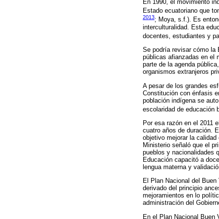
En 1990, el movimiento ind
Estado ecuatoriano que tom
2013
; Moya, s.f.). Es ento
interculturalidad. Esta edu
docentes, estudiantes y pa
Se podría revisar cómo la 
públicas afianzadas en el m
parte de la agenda pública
organismos extranjeros pr
A pesar de los grandes esf
Constitución con énfasis en
población indígena se auto
escolaridad de educación b
Por esa razón en el 2011 el
cuatro años de duración. E
objetivo mejorar la calidad
Ministerio señaló que el pr
pueblos y nacionalidades qu
Educación capacitó a doce
lengua materna y validació
El Plan Nacional del Buen 
derivado del principio an
mejoramientos en lo polític
administración del Gobierno
En el Plan Nacional Buen V