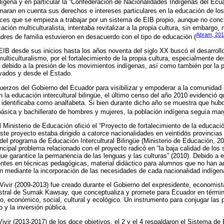
ígena y en particular la “Confederación de Nacionalidades Indígenas del Ecu
aran en cuenta sus derechos e intereses particulares en la educación de los
nces que se empieza a trabajar por un sistema de EIB propio, aunque no concl
cación multiculturalista, intentaba revitalizar a la propia cultura, sin embar
Abram, 201
dres de familia estuvieron en desacuerdo con el tipo de educación (
EIB desde sus inicios hasta los años noventa del siglo XX buscó el desarrollo
ulticulturalismo, por el fortalecimiento de la propia cultura, especialmente de
, debido a la presión de los movimientos indígenas, así como también por la pa
ivados y desde el Estado.
uerzos del Gobierno del Ecuador para visibilizar y empoderar a la comunidad 
 la educación intercultural bilingüe, el último censo del año 2010 evidenció 
 identificaba como analfabeta. Si bien durante dicho año se muestra que hub
ásica y bachillerato de hombres y mujeres, la población indígena seguía mar
 Ministerio de Educación ofició el “Proyecto de fortalecimiento de la educación
ste proyecto estaba dirigido a catorce nacionalidades en veintidós provincia
 del programa de Educación Intercultural Bilingüe (Ministerio de Educación, 20
incipal problema relacionado con el proyecto radicó en “la baja calidad de los
e garantice la permanencia de las lenguas y las culturas” (2010). Debido a ell
ntes en técnicas pedagógicas, material didáctico para alumnos que no han a
n mediante la incorporación de las necesidades de cada nacionalidad indígena
Vivir (2009-2013) fue creado durante el Gobierno del expresidente, economis
cestral de Sumak Kawsay, que conceptualiza y promete para Ecuador en términ
o, económico, social, cultural y ecológico. Un instrumento para conjugar las p
 y la inversión pública.
ivir (2013-2017) de los doce objetivos, el 2 y el 4 respaldaron el Sistema de 