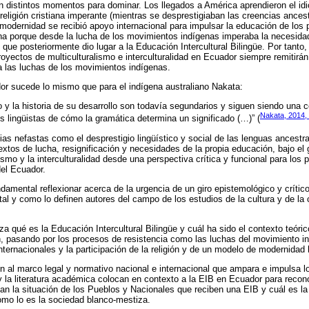
n distintos momentos para dominar. Los llegados a América aprendieron el i
religión cristiana imperante (mientras se desprestigiaban las creencias ancest
 modernidad se recibió apoyo internacional para impulsar la educación de los 
na porque desde la lucha de los movimientos indígenas imperaba la necesidad
 que posteriormente dio lugar a la Educación Intercultural Bilingüe. Por tanto
royectos de multiculturalismo e interculturalidad en Ecuador siempre remitirá
 a las luchas de los movimientos indígenas.
r sucede lo mismo que para el indígena australiano Nakata:
o y la historia de su desarrollo son todavía segundarios y siguen siendo una 
Nakata, 2014, 
os lingüistas de cómo la gramática determina un significado (…)” (
as nefastas como el desprestigio lingüístico y social de las lenguas ancestra
xtos de lucha, resignificación y necesidades de la propia educación, bajo el
lismo y la interculturalidad desde una perspectiva crítica y funcional para los 
el Ecuador.
damental reflexionar acerca de la urgencia de un giro epistemológico y crític
, tal y como lo definen autores del campo de los estudios de la cultura y de l
a qué es la Educación Intercultural Bilingüe y cuál ha sido el contexto teórico
ón, pasando por los procesos de resistencia como las luchas del movimiento in
internacionales y la participación de la religión y de un modelo de modernida
n al marco legal y normativo nacional e internacional que ampara e impulsa 
 la literatura académica colocan en contexto a la EIB en Ecuador para recon
an la situación de los Pueblos y Nacionales que reciben una EIB y cuál es la 
o lo es la sociedad blanco-mestiza.