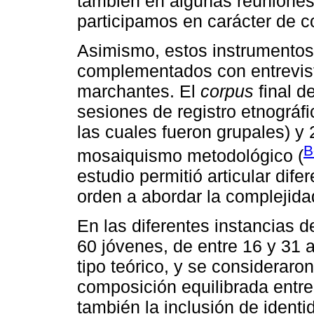
también en algunas reuniones 
participamos en carácter de co
Asimismo, estos instrumentos
complementados con entrevis
marchantes. El
corpus
final d
sesiones de registro etnográfi
las cuales fueron grupales) y
B
mosaiquismo metodológico (
estudio permitió articular dif
orden a abordar la complejid
En las diferentes instancias d
60 jóvenes, de entre 16 y 31 
tipo teórico, y se consideraro
composición equilibrada entr
también la inclusión de identid