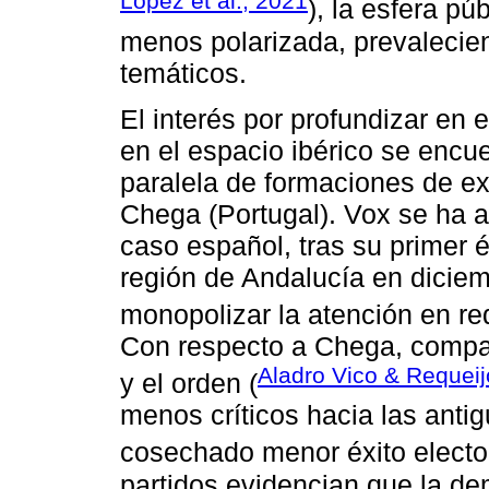
López et al., 2021
), la esfera pú
menos polarizada, prevalecien
temáticos.
El interés por profundizar en 
en el espacio ibérico se encue
paralela de formaciones de e
Chega (Portugal). Vox se ha a
caso español, tras su primer é
región de Andalucía en dicie
monopolizar la atención en r
Con respecto a Chega, compart
Aladro Vico & Requeij
y el orden (
menos críticos hacia las antig
cosechado menor éxito elector
partidos evidencian que la de