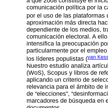
a que 2008 constituye el inici
comunicación política por l
por el uso de las plataformas d
aproximación más directa haci
dependiente de los medios, t
comunicación electoral. A el
intensifica la preocupación p
particularmente por el empleo 
van Kess
los líderes populistas (
Nuestro estudio analiza artíc
(WoS), Scopus y libros de ref
aplicando un criterio de sele
relevancia para el ámbito de i
de “elecciones”, “desinformac
marcadores de búsqueda en el 
documentos.