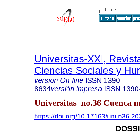
Universitas-XXI, Revist
Ciencias Sociales y H
versión On-line
ISSN
1390-
8634
versión impresa
ISSN
1390
Universitas no.36 Cuenca m
https://doi.org/10.17163/uni.n36.2
DOSS