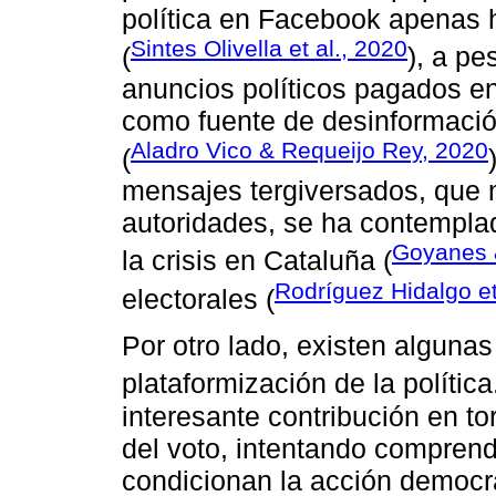
política en Facebook apenas 
Sintes Olivella et al., 2020
(
), a p
anuncios políticos pagados en
como fuente de desinformació
Aladro Vico & Requeijo Rey, 2020
(
mensajes tergiversados, que m
autoridades, se ha contempla
Goyanes 
la crisis en Cataluña (
Rodríguez Hidalgo et
electorales (
Por otro lado, existen alguna
plataformización de la polític
interesante contribución en t
del voto, intentando compren
condicionan la acción democrá