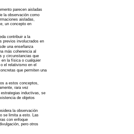
momento parecen aisladas
 de la observación como
formaciones aisladas,
te, un concepto en
da contribuir a la
s previos involucrados en
Desde una enseñanza
cha más coherencia al
as y circunstancias que
en la física o cualquier
o el relativismo en el
concretas que permiten una
dos a estos conceptos,
iamente, rara vez
 estrategias inductivas, se
xistencia de objetos
nsidera la observación
o se limita a esto. Las
uras con enfoque
ivulgación, pero otros