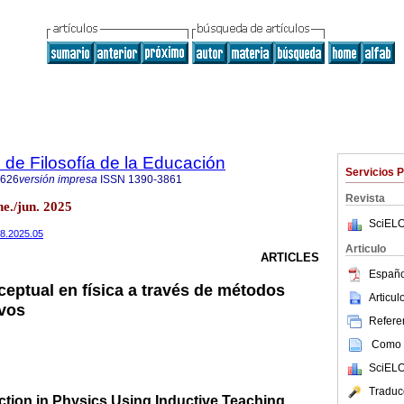
 de Filosofía de la Educación
Servicios 
8626
versión impresa
ISSN
1390-3861
Revista
e./jun. 2025
SciELO
38.2025.05
Articulo
ARTICLES
Españo
eptual en física a través de métodos
Articu
ivos
Referen
Como c
SciELO
Traduc
tion in Physics Using Inductive Teaching