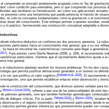
el comprender un principio ampliamente aceptado como la “ley de gravitación
ubra” como condición para entenderla, pero sí que comprenda sus procesos d
ulturales que facilitaron su formalización, así como sus aplicaciones actuales
 se presenta como una herramienta que puede potenciar el tránsito de situacio
des, no solo en conceptos fundamentales como la gravitación o el movimie
otras áreas del conocimiento. Este enfoque permite a quienes estudian, esta
rico y lo práctico, favoreciendo una construcción conceptual adaptable a diver
 inductivas
método inductivo-deductivo se conforma por dos procesos opuestos. La induc
aciones particulares hacia un conocimiento más general, que a su vez reflej
es. Se basa en encontrar las características comunes para llegar a generaliza
 2017
). Para autores como Dávila Newman (2006, p. 184), el razonamiento ind
experiencias particulares, mientras que el razonamiento deductivo ayuda a la
rama más general.
 el inductivismo plantean resolver los mismos problemas. En los dos casos, 
trategia que permita justificar afirmaciones generales a un número no definid
Andrade et al., 2018
a la vez que justifica un valor cognitivo (
). El razonamiento i
investigación, sino que permite establecer enlaces entre observación y teoría
esde la construcción del conocimiento, que diversos autores señalan para los
Moreno y Corral (2019
 o
), refieren a que una de las potencialidades de este tipo
n de patrones generales, sino que también fomentan aprendizajes contextual
Palmett (2020
Monroy (2004
rollo de diálogos críticos. Por su parte,
) y
), resaltan 
la observación y el registro sistemático de fenómenos particulares desde lo e
o inductivo permite generar inferencias que posteriormente pueden ser compa