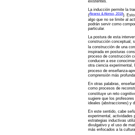
existentes.
La inducción permite la tr
Álvarez & Alonso, 2018
(
). Est
algo que no se limite al ac
podrán servir como compon
particular.
La postura de esta interven
construcción conceptual, s
la construcción de una conj
inspirada en posturas cons
proceso de construcción co
conducen a ese conocimient
otra ciencia experimental, 
proceso de enseñanza-apre
comprensión más profunda y
En otras palabras, enseñar
como procesos de reconstru
constituye un reto cogniti
sugiere que los profesores
ideales (abstracciones) y d
En este sentido, cabe seña
experimental, actividades 
estrategias inductivas uti
divulgativo y el uso de ma
más enfocados a la cultura