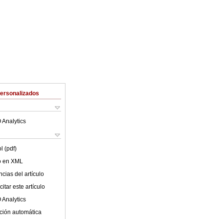
Personalizados
 Analytics
l (pdf)
lo en XML
cias del artículo
itar este artículo
 Analytics
ción automática