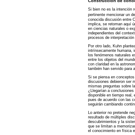
Construcción de conoc
Si bien no es la intención 
pertinente mencionar un de
conocida discusión entre C
implica, se retoman aquí 
en ciencias naturales o ex
independientes del contexto
procesos de interpretació
Por otro lado, Kuhn plantea
intrínsecamente humana, inf
los fenómenos naturales es
entre los objetos del mund
con claridad en la astronom
también han servido para a
Si se piensa en conceptos q
discusiones debieron ser m
mismas preguntas sobre la 
¿Llegarían a conclusiones 
disponible en tiempo real
pues de acuerdo con las co
seguirán cambiando conti
Lo anterior no pretende neg
resultado de múltiples disc
descubrimientos y la sist
que se limitan a memorizar
el conocimiento en física 