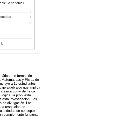
articulo por email
s
cionados
nk
emáticas en formación,
ra Matemáticas y Física de
incluye a 19 estudiantes
uaje algebraico que implica
a clásica como de física
 lógica, la propuesta
e esta investigación. Los
do de divulgación. Los
 la resolución de
icularidades de conceptos
 un complemento funcional