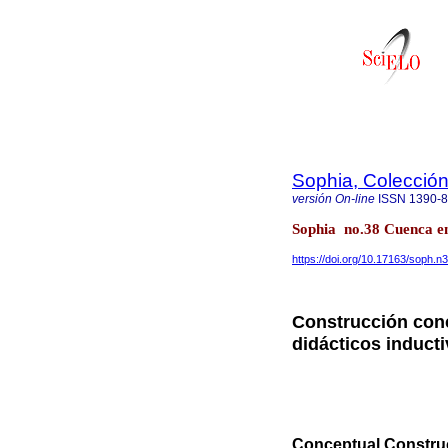
Sophia, Colección
versión On-line
ISSN
1390-
Sophia no.38 Cuenca en
https://doi.org/10.17163/soph.n
Construcción conc
didácticos induct
Conceptual Construc