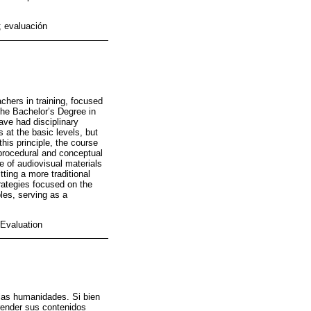
; evaluación
hers in training, focused
the Bachelor’s Degree in
ve had disciplinary
 at the basic levels, but
his principle, the course
 procedural and conceptual
e of audiovisual materials
tting a more traditional
trategies focused on the
ples, serving as a
 Evaluation
 las humanidades. Si bien
render sus contenidos