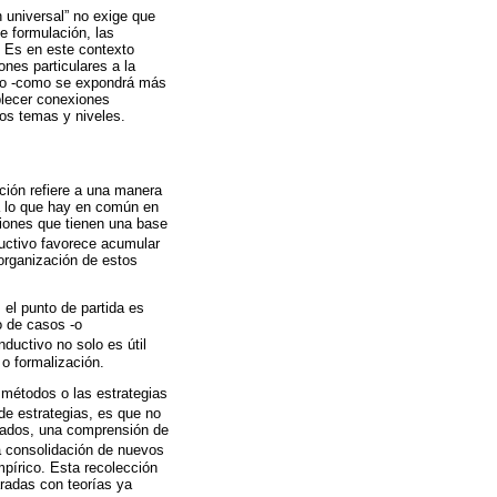
 universal” no exige que
e formulación, las
. Es en este contexto
nes particulares a la
nto -como se expondrá más
blecer conexiones
sos temas y niveles.
ción refiere a una manera
a lo que hay en común en
ciones que tienen una base
uctivo favorece acumular
 organización de estos
el punto de partida es
o de casos -o
nductivo no solo es útil
 o formalización.
 métodos o las estrategias
 de estrategias, es que no
izados, una comprensión de
la consolidación de nuevos
mpírico. Esta recolección
radas con teorías ya