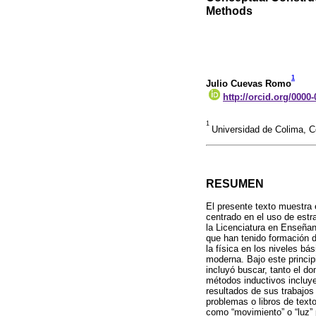
Methods
1
Julio Cuevas Romo
http://orcid.org/0000
1
Universidad de Colima, 
RESUMEN
El presente texto muestra 
centrado en el uso de estr
la Licenciatura en Enseñan
que han tenido formación d
la física en los niveles b
moderna. Bajo este principi
incluyó buscar, tanto el d
métodos inductivos incluye
resultados de sus trabajos
problemas o libros de texto
como “movimiento” o “luz”