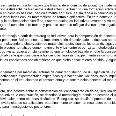
se inserta en una formación que trasciende el dominio de algoritmos matemá
ación estudiantil. Si bien estos estudiantes cuentan con una formación sólida
 en ciencias básicas, particularmente en física, se limitaba a experiencias p
o vinculadas con las matemáticas de forma significativa. En este contexto, 
o y la alfabetización científica, usar metodologías inductivas favorece y va e
grar el conocimiento teórico y práctico, como lo reflejan diversas investigaci
ante.
 de trabajo a partir de estrategias inductivas para la comprensión de concepto
a pertinente. Así entonces, la implementación de actividades inductivas se re
a, incluyendo la observación de materiales audiovisuales, lecturas divulgati
ete bloques temáticos como movimiento y luz, entre otros. Esta metodología d
tructivista, abarca un planteamiento epistemológico basado en que la constr
ptual- tiene que considerar a las ciencias básicas o experimentales como un
e las condiciones sociohistóricas en que dicho conocimiento ha sido, y sigue
ión temática por medio de lecturas de carácter histórico, de divulgación de la c
 actividades experimentales específicas que hacen vinculaciones, tanto implí
mentan en el estudiantado el pensamiento y la construcción conceptual más a
s.
ero, una postura sobre la construcción del conocimiento en física, seguida de
 inductivas. A continuación, se describe la metodología, donde se destaca el 
udiovisuales como recursos didácticos. Enseguida, se detalla el proceso de i
videncias de su aplicación, para finalmente exponer los resultados obtenido
s para investigaciones posteriores.