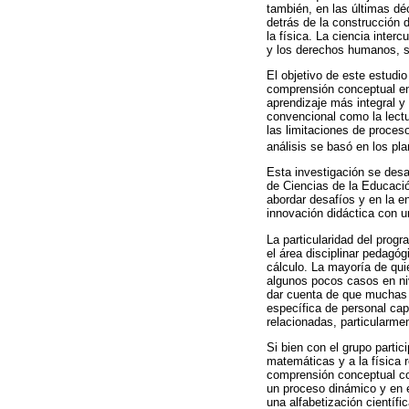
también, en las últimas d
detrás de la construcción 
la física. La ciencia inter
y los derechos humanos, s
El objetivo de este estudio 
comprensión conceptual en 
aprendizaje más integral y 
convencional como la lectu
las limitaciones de proces
análisis se basó en los p
Esta investigación se desa
de Ciencias de la Educaci
abordar desafíos y en la e
innovación didáctica con u
La particularidad del prog
el área disciplinar pedagóg
cálculo. La mayoría de qui
algunos pocos casos en ni
dar cuenta de que muchas 
específica de personal cap
relacionadas, particularme
Si bien con el grupo parti
matemáticas y a la física 
comprensión conceptual co
un proceso dinámico y en 
una alfabetización científic