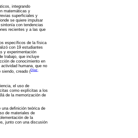
ticos, integrando
 en matemáticas y
revias superficiales y
donde se quiere impulsar
n sintonía con tendencias
ones recientes y a las que
s específicos de la física
alizó con 19 estudiantes
vas y experimentación
e trabajo, que incluye
ucción de conocimiento en
a actividad humana, que no
Díaz,
 siendo, creado (
iencia, el uso de
citas como explícitas a los
llá de la memorización de
 una definición teórica de
uso de materiales de
mplementación de la
s, junto con una discusión