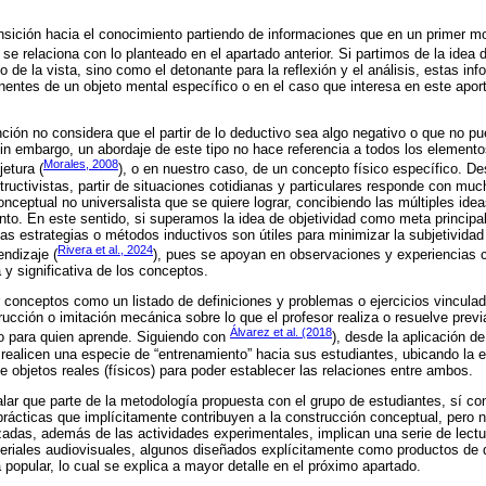
ansición hacia el conocimiento partiendo de informaciones que en un primer 
o se relaciona con lo planteado en el apartado anterior. Si partimos de la idea
to de la vista, sino como el detonante para la reflexión y el análisis, estas in
entes de un objeto mental específico o en el caso que interesa en este apor
ción no considera que el partir de lo deductivo sea algo negativo o que no pue
in embargo, un abordaje de este tipo no hace referencia a todos los elemento
Morales, 2008
etura (
), o en nuestro caso, de un concepto físico específico. 
tructivistas, partir de situaciones cotidianas y particulares responde con mu
nceptual no universalista que se quiere lograr, concibiendo las múltiples ide
o. En este sentido, si superamos la idea de objetividad como meta principal 
las estrategias o métodos inductivos son útiles para minimizar la subjetividad 
Rivera et al., 2024
ndizaje (
), pues se apoyan en observaciones y experiencias 
 significativa de los conceptos.
 conceptos como un listado de definiciones y problemas o ejercicios vincula
cción o imitación mecánica sobre lo que el profesor realiza o resuelve prev
Álvarez et al. (2018
vo para quien aprende. Siguiendo con
), desde la aplicación de
 realicen una especie de “entrenamiento” hacia sus estudiantes, ubicando la e
e objetos reales (físicos) para poder establecer las relaciones entre ambos.
lar que parte de la metodología propuesta con el grupo de estudiantes, sí co
prácticas que implícitamente contribuyen a la construcción conceptual, pero n
lizadas, además de las actividades experimentales, implican una serie de lect
teriales audiovisuales, algunos diseñados explícitamente como productos de d
 popular, lo cual se explica a mayor detalle en el próximo apartado.