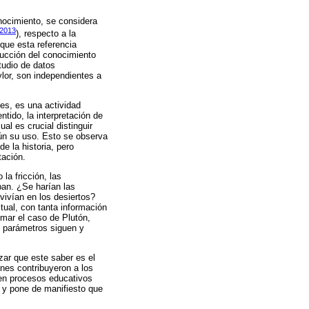
onocimiento, se considera
(2013
), respecto a la
que esta referencia
rucción del conocimiento
tudio de datos
ylor, son independientes a
les, es una actividad
tido, la interpretación de
al es crucial distinguir
gún su uso. Esto se observa
e la historia, pero
tación.
la fricción, las
ban. ¿Se harían las
vivían en los desiertos?
ual, con tanta información
mar el caso de Plutón,
s parámetros siguen y
zar que este saber es el
enes contribuyeron a los
en procesos educativos
 y pone de manifiesto que