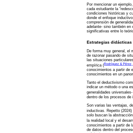
Por mencionar un ejemplo, 
cada estudiante la “redesc
condiciones históricas y c
donde el enfoque inductivo
comprensión de generalida
adelante- sino también en 
significativas entre lo teó
Estrategias didácticas
De forma muy general, el 
de razonar pasando de situ
las situaciones particular
Rodríguez & Pérez,
empírica (
conocimientos a partir de 
conocimientos en un pano
Tanto el deductivismo como
indicar un método o una es
generalidades universales- 
dentro de los procesos de 
Son varias las ventajas, d
inductivas. Repetto (2024)
solo buscan la abstracció
la realidad local y el desar
conocimientos a partir de 
de datos dentro del proces