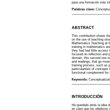
para una formación más int
Palabras clave:
Conceptual
ABSTRACT
This contribution shows th
on the use of teaching str
Mathematics Teaching at th
training in mathematics an
they had had little access
focused on reflection and 
domain, this second one is 
and readings, that go more 
training process, such as p
particularities of concepts 
functional complement for
Keywords:
Conceptualizat
INTRODUCCIÓN
Ha quedado atrás la idea d
es claro que los objetivos