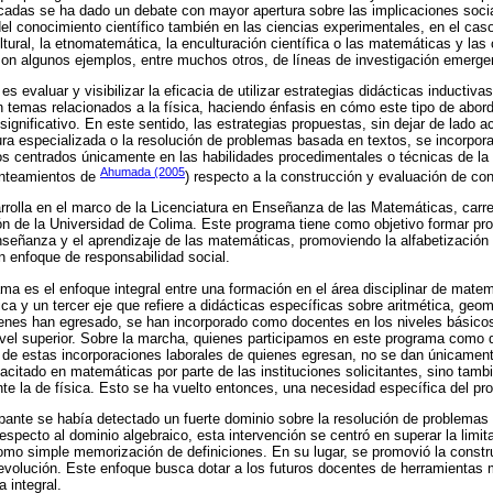
écadas se ha dado un debate con mayor apertura sobre las implicaciones soc
del conocimiento científico también en las ciencias experimentales, en el cas
cultural, la etnomatemática, la enculturación científica o las matemáticas y las
on algunos ejemplos, entre muchos otros, de líneas de investigación emergen
es evaluar y visibilizar la eficacia de utilizar estrategias didácticas inductivas
temas relacionados a la física, haciendo énfasis en cómo este tipo de abord
significativo. En este sentido, las estrategias propuestas, sin dejar de lado 
ra especializada o la resolución de problemas basada en textos, se incorporan
os centrados únicamente en las habilidades procedimentales o técnicas de la 
Ahumada (2005
lanteamientos de
) respecto a la construcción y evaluación de co
rrolla en el marco de la Licenciatura en Enseñanza de las Matemáticas, carre
ón de la Universidad de Colima. Este programa tiene como objetivo formar pr
nseñanza y el aprendizaje de las matemáticas, promoviendo la alfabetización
n enfoque de responsabilidad social.
rama es el enfoque integral entre una formación en el área disciplinar de mate
ica y un tercer eje que refiere a didácticas específicas sobre aritmética, geom
enes han egresado, se han incorporado como docentes en los niveles básicos 
vel superior. Sobre la marcha, quienes participamos en este programa como
de estas incorporaciones laborales de quienes egresan, no se dan únicament
acitado en matemáticas por parte de las instituciones solicitantes, sino tamb
nte la de física. Esto se ha vuelto entonces, una necesidad específica del pr
cipante se había detectado un fuerte dominio sobre la resolución de problemas 
respecto al dominio algebraico, esta intervención se centró en superar la limi
mo simple memorización de definiciones. En su lugar, se promovió la const
evolución. Este enfoque busca dotar a los futuros docentes de herramientas 
a integral.