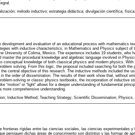
egral.
ización; método inductivo; estrategia didáctica; divulgación científica; física
e development and evaluation of an educational process with mathematics teac
ategies with inductive characteristics, in Mathematics and Physics subject of 
e University of Colima, Mexico. The experience includes 19 students, who ha
d master the procedural knowledge and algebraic language involved in Physics
 to conceptual knowledge of both classical physics and modern physics. With t
problem solving. From this logic, the proposal included searching for both the
the central objective of this research. The inductive methods included the us
in the order of dissemination. The results of their work show that, without omi
roblem-solving or classic physics textbooks, the incorporation of inductive s
like “motion” or “light” allows for a deeper understanding of fundamental princi
 a more comprehensive understanding.
ion; Inductive Method; Teaching Strategy; Scientific Dissemination; Physics;
e fronteras rígidas entre las ciencias sociales, las ciencias experimentales y
 que persiguen dichas áreas de conocimiento son distintos y las formas de ap