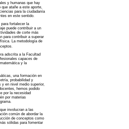
iales y humanas que hay
o que atañe a este aporte,
 ciencias para la ciudadanía
tes en este sentido.
 para fortalecer la
aje puede contribuir a un
actividades de corte más
 para contribuir a superar
física. La metodología de
nceptos.
ra adscrita a la Facultad
ofesionales capaces de
 matemática y la
máticas, una formación en
etría, probabilidad y
y en nivel medio superior,
 docentes, hemos podido
e por la necesidad
ién por materias
ograma.
que involucran a las
tación común de abordar la
rucción de conceptos como
más sólidas para fomentar