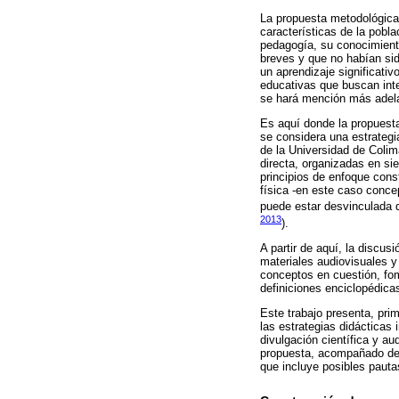
La propuesta metodológica 
características de la pobl
pedagogía, su conocimiento
breves y que no habían sid
un aprendizaje significativ
educativas que buscan inte
se hará mención más adel
Es aquí donde la propuesta
se considera una estrategi
de la Universidad de Colim
directa, organizadas en si
principios de enfoque cons
física -en este caso conce
puede estar desvinculada d
2013
).
A partir de aquí, la discus
materiales audiovisuales y
conceptos en cuestión, fo
definiciones enciclopédica
Este trabajo presenta, prim
las estrategias didácticas
divulgación científica y a
propuesta, acompañado de e
que incluye posibles pauta