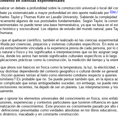
imiento en ciencias experimentales
realizar un debate a profundidad sobre la construcción universal o local del c
Díaz 
bate ya sistematizado a mayor profundidad en otro aporte realizado por
harles Taylor y Thomas Kuhn en Lasalle University. Sabiendo la complejidad 
únicamente algunos de sus postulados fundamentales. Según Taylor, la const
perimentales no puede tener una base hermenéutica, ya que se basa en el es
 histórico y sociocultural. Los objetos de estudio del mundo natural, para Ta
n humana.
 que el quehacer científico, también el realizado en las ciencias experimenta
luida por creencias, prejuicios y sistemas culturales específicos. En este sen
tá estrechamente vinculada a la experiencia previa de cada persona, por lo cu
o natural o físico y los significados e interpretaciones que se les asignan se
ía, donde los astros han tenido significados culturales específicos a lo largo d
plicaciones prácticas como la construcción, la medición del tiempo y la orien
ue ahora son básicos en física como la temperatura, la luz, la electricidad, o 
uy distintas dependiendo del contexto geográfico o cultural donde se genera
fricción quienes tenían al hielo como elemento cotidiano respecto a quienes 
similares? Es probable que no. Se puede pensar también que, en la época act
, es complicado que estas ambigüedades sucedan, sin embargo, se puede reto
nclusiones recientes, ha dejado de ser un planeta. Las interpretaciones y lo
nuamente.
ar o ignorar los elementos universales del conocimiento en física, sino enfati
usiones, experiencias y contextos particulares que tuvieron influencia en qui
ematización de conocimientos. Este proceso es comúnmente pasado por alto 
 definiciones presentadas como verdades absolutas en los libros educativos,
es dinámico, inacabado y en constante construcción.