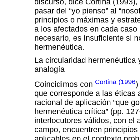
discurso, dice Cortina (1993),
pasar del “yo pienso” al “nos
principios o máximas y estrat
a los afectados en cada caso 
necesario, es insuficiente si n
hermenéutica.
La circularidad hermenéutica y
analogía
Cortina (1996
Coincidimos con
)
que corresponde a las éticas 
racional de aplicación “que go
hermenéutica crítica” (pp. 127
interlocutores válidos, con el
campo, encuentren principios
aplicables en el contexto prob