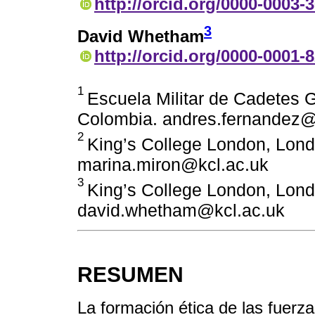
http://orcid.org/0000-0003-
3
David Whetham
http://orcid.org/0000-0001-
1
Escuela Militar de Cadetes 
Colombia. andres.fernandez
2
King’s College London, Lond
marina.miron@kcl.ac.uk
3
King’s College London, Lond
david.whetham@kcl.ac.uk
RESUMEN
La formación ética de las fuerza