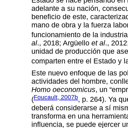
adelante a su nación, consec
beneficio de este, caracteriza
mano de obra y la fuerza labor
funcionamiento de la industria
al
., 2018; Argüello
et al
., 2012
unidad de producción que aseg
comparten entre el Estado y la
Este nuevo enfoque de las pol
actividades del hombre, conll
Homo oeconomicus
, un “emp
Foucault, 2007b
(
, p. 264). Ya q
deberá considerarse a sí mis
transforma en una herramienta
influencia, se puede ejercer u