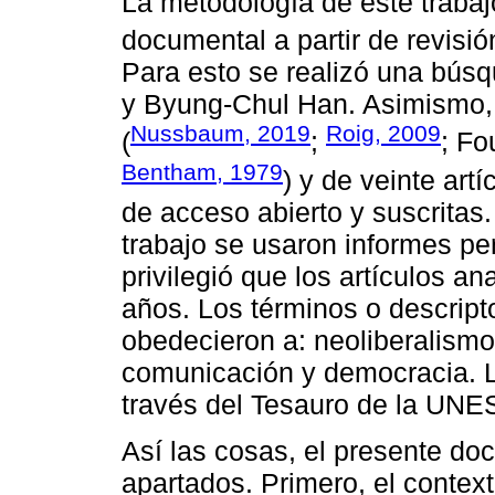
La metodología de este trabaj
documental a partir de revisión
Para esto se realizó una bús
y Byung-Chul Han. Asimismo, 
Nussbaum, 2019
Roig, 2009
(
;
; Fo
Bentham, 1979
) y de veinte art
de acceso abierto y suscritas.
trabajo se usaron informes per
privilegió que los artículos an
años. Los términos o descript
obedecieron a: neoliberalismo
comunicación y democracia. L
través del Tesauro de la UN
Así las cosas, el presente do
apartados. Primero, el contex