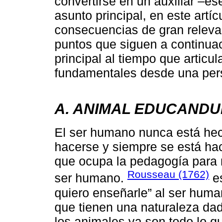
convertirse en un auxiliar –es
asunto principal, en este artí
consecuencias de gran releva
puntos que siguen a continuac
principal al tiempo que articu
fundamentales desde una pers
A. ANIMAL EDUCAND
El ser humano nunca está hec
hacerse y siempre se está hac
que ocupa la pedagogía para r
Rousseau (1762)
ser humano.
es
quiero enseñarle” al ser huma
que tienen una naturaleza dad
los animales ya son todo lo qu