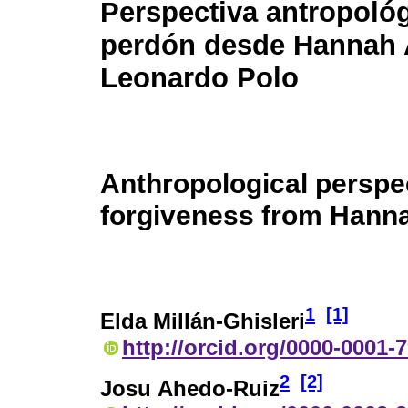
Perspectiva antropológ
perdón desde Hannah 
Leonardo Polo
Anthropological perspec
forgiveness from Hann
1
[1]
Elda Millán-Ghisleri
http://orcid.org/0000-0001-
2
[2]
Josu Ahedo-Ruiz