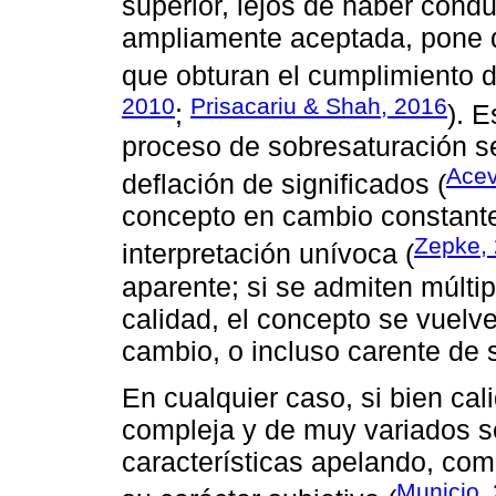
superior, lejos de haber condu
ampliamente aceptada, pone de
que obturan el cumplimiento d
2010
Prisacariu & Shah, 2016
;
). 
proceso de sobresaturación s
Acev
deflación de significados (
concepto en cambio constante
Zepke,
interpretación unívoca (
aparente; si se admiten múltip
calidad, el concepto se vuelv
cambio, o incluso carente de 
En cualquier caso, si bien ca
compleja y de muy variados se
características apelando, com
Municio,