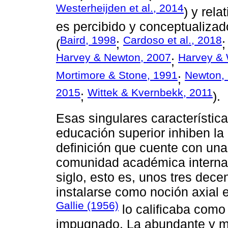
Westerheijden et al., 2014
) y rel
es percibido y conceptualizad
Baird, 1998
Cardoso et al., 2018
(
;
Harvey & Newton, 2007
Harvey & 
;
Mortimore & Stone, 1991
Newton,
;
2015
Wittek & Kvernbekk, 2011
;
).
Esas singulares característica
educación superior inhiben la 
definición que cuente con una
comunidad académica internac
siglo, esto es, unos tres dec
instalarse como noción axial 
Gallie (1956)
lo calificaba com
impugnado. La abundante y m