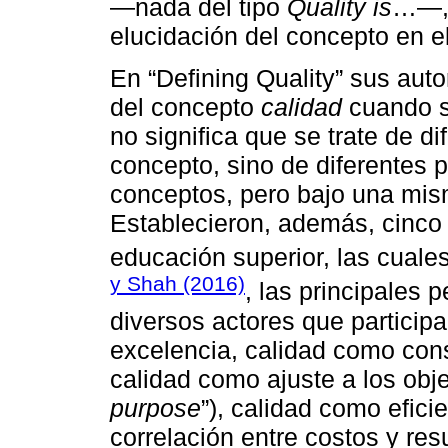
—nada del tipo
Quality is
…—, 
elucidación del concepto en e
En “Defining Quality” sus auto
del concepto
calidad
cuando se
no significa que se trate de d
concepto, sino de diferentes 
conceptos, pero bajo una mi
Establecieron, además, cinco 
educación superior, las cual
y Shah (2016)
, las principales 
diversos actores que particip
excelencia, calidad como cons
calidad como ajuste a los obje
purpose
”), calidad como efic
correlación entre costos y resu