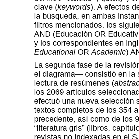
clave (
keywords
). A efectos d
la búsqueda, en ambas instanc
filtros mencionados, los sigu
AND (Educación OR Educati
y los correspondientes en ingl
Educational
OR
Academic
) A
La segunda fase de la revisi
el diagrama— consistió en la s
lectura de resúmenes (
abstra
los 2069 artículos seleccionad
efectuó una nueva selección s
textos completos de los 354 a
precedente, así como de los 9
“literatura gris” (libros, capít
revistas no indexadas en el S