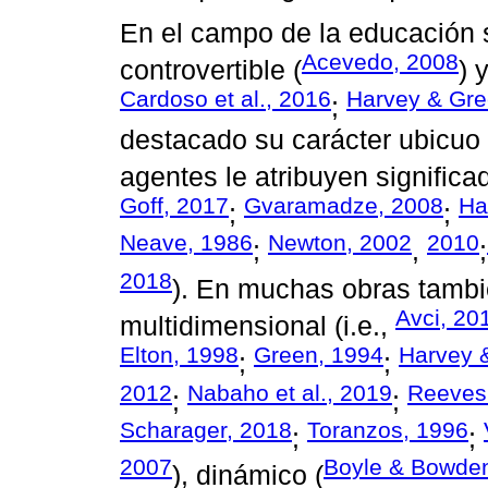
En el campo de la educación 
Acevedo, 2008
controvertible (
) 
Cardoso et al., 2016
Harvey & Gre
;
destacado su carácter ubicuo 
agentes le atribuyen significad
Goff, 2017
Gvaramadze, 2008
Ha
;
;
Neave, 1986
Newton, 2002
2010
;
,
;
2018
). En muchas obras tambi
Avci, 20
multidimensional (i.e.,
Elton, 1998
Green, 1994
Harvey 
;
;
2012
Nabaho et al., 2019
Reeves
;
;
Scharager, 2018
Toranzos, 1996
;
;
2007
Boyle & Bowde
), dinámico (