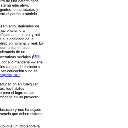
entro de una determinada
sistema educativo,
vigentes, consolidadas y
rta el patrón o modelo
ensamiento, derivados de
nacionalismo al
ológico a lo cultural y así
el significado de la
finición nominal y real. La
comunitario, laico,
nderancia de un
Pring,
ectativas sociales (
 por ello mantiene —tiene
los rasgos de carácter y
e ser educación y no se
ongueira, 2018
).
 educación en cualquier
as, los hábitos
 para el logro de las
procesos en un proyecto
educación y nos ha dejado
 escuela que deben evitarse
bliqué un libro sobre la