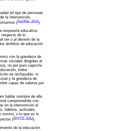
edad (el tipo de personas
e la intervención,
Touriñán, 2014
struimos (
).
 la respuesta educativa
 respecto de lo
al ser o al devenir de la
 los ámbitos de educación
romiso con la grandeza de
vas sociales dirigidas al
so), no por puro capricho
 educación, todos
ición es rechazable, ni
sonal y la grandeza de
ombre capaz de valerse por
en hablar siempre de ella
n está comprometida con
r en la intervención el
s, hábitos, actitudes,
 mismo, o lo que es lo
SI(e)TE, 2012
yectos (
).
cimiento de la educación