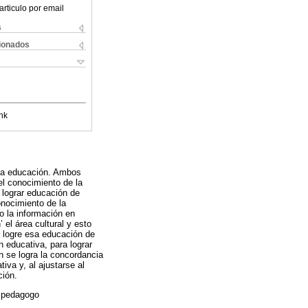
articulo por email
s
cionados
nk
 la educación. Ambos
el conocimiento de la
 lograr educación de
onocimiento de la
o la información en
el área cultural y esto
e logre esa educación de
n educativa, para lograr
n se logra la concordancia
iva y, al ajustarse al
ción.
o pedagogo