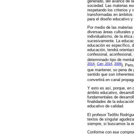
generado, del avance de la
sociedad. Las materias esc
respetando los criterios y 
transformadas en ámbitos d
para el diseño educativo y
Por medio de las materias 
diversas áreas culturales 
individualismo, de la ética a
sucesivamente. La educació
educación es específico, di
educación, tendrá orientaci
confesional, aconfesional,
determinado tipo de mental
2014
Carr, 2014,
2006
;
). Per
que mantener, so pena de p
sentido que son inherentes
convertirá en canal propaga
Y esto es así, porque, en 
ámbito educativo, desarrol
fundamentales de desarroll
finalidades de la educació
educativo de calidad.
El profesor Teófilo Rodríg
textos de singular agudeza 
siempre, si buscamos la ed
Conforme con ese compromis