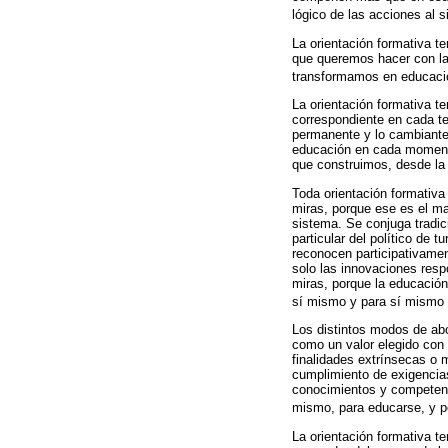
lógico de las acciones al s
La orientación formativa t
que queremos hacer con la
transformamos en educació
La orientación formativa te
correspondiente en cada te
permanente y lo cambiante, 
educación en cada momento 
que construimos, desde la
Toda orientación formativa
miras, porque ese es el ma
sistema. Se conjuga tradic
particular del político de 
reconocen participativamen
solo las innovaciones resp
miras, porque la educación
sí mismo y para sí mismo 
Los distintos modos de abo
como un valor elegido con 
finalidades extrínsecas o 
cumplimiento de exigencias
conocimientos y competenc
mismo, para educarse, y po
La orientación formativa te