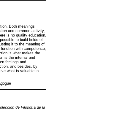
cation. Both meanings
ation and common activity,
ere is no quality education,
ossible to build fields of
usting it to the meaning of
al function with competence,
nction is what makes the
n is the internal and
en feelings and
ction, and besides, by
ive what is valuable in
dagogue
olección de Filosofía de la