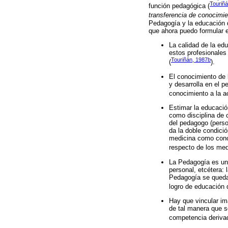
Touriñ
función pedagógica (
transferencia de conocimie
Pedagogía y la educación d
que ahora puedo formular e
La calidad de la ed
estos profesionales
Touriñán, 1987b
(
).
El conocimiento de 
y desarrolla en el 
conocimiento a la a
Estimar la educació
como disciplina de 
del pedagogo (perso
da la doble condici
medicina como conoc
respecto de los med
La Pedagogía es una
personal, etcétera:
Pedagogía se quedar
logro de educación 
Hay que vincular im
de tal manera que s
competencia derivad