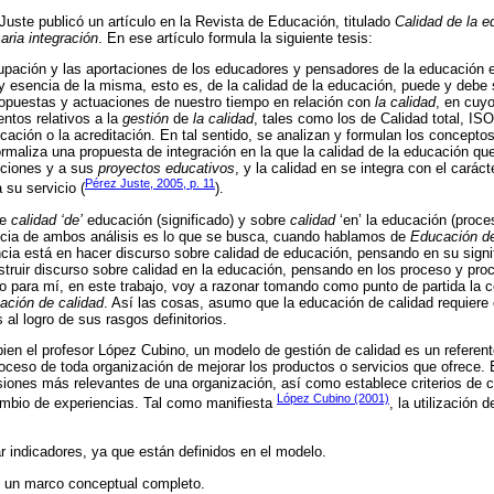
Juste publicó un artículo en la Revista de Educación, titulado
Calidad de la e
ria integración
. En ese artículo formula la siguiente tesis:
cupación y las aportaciones de los educadores y pensadores de la educación e
 y esencia de la misma, esto es, de la calidad de la educación, puede y debe
opuestas y actuaciones de nuestro tiempo en relación con
la calidad
, en cuy
entos relativos a la
gestión
de
la calidad
, tales como los de Calidad total, 
ificación o la acreditación. En tal sentido, se analizan y formulan los concepto
rmaliza una propuesta de integración en la que la calidad de la educación que
uciones y a sus
proyectos educativos
, y la calidad en se integra con el carác
Pérez Juste, 2005, p. 11
 su servicio (
).
re
calidad ‘de’
educación (significado) y sobre
calidad
‘en’ la educación (proce
cia de ambos análisis es lo que se busca, cuando hablamos de
Educación de
ncia está en hacer discurso sobre calidad de educación, pensando en su signif
nstruir discurso sobre calidad en la educación, pensando en los proceso y proc
o para mí, en este trabajo, voy a razonar tomando como punto de partida la 
cación de calidad
. Así las cosas, asumo que la educación de calidad requiere
 al logro de sus rasgos definitorios.
ien el profesor López Cubino, un modelo de gestión de calidad es un referen
roceso de toda organización de mejorar los productos o servicios que ofrece. 
iones más relevantes de una organización, así como establece criterios de 
López Cubino (2001)
ambio de experiencias. Tal como manifiesta
, la utilización
ar indicadores, ya que están definidos en el modelo.
e un marco conceptual completo.