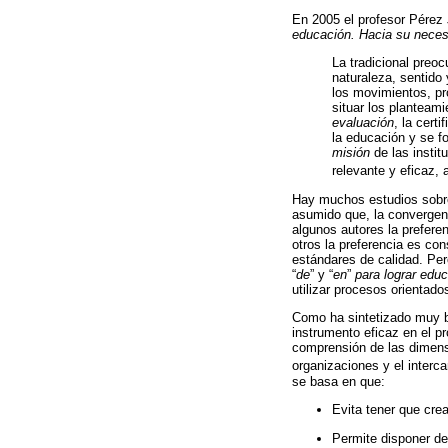
En 2005 el profesor Pérez 
educación. Hacia su necesa
La tradicional preo
naturaleza, sentido
los movimientos, pr
situar los planteami
evaluación
, la cert
la educación y se fo
misión
de las instit
relevante y eficaz, a
Hay muchos estudios sob
asumido que, la convergen
algunos autores la prefere
otros la preferencia es co
estándares de calidad. Per
“
de
” y “
en
”
para lograr edu
utilizar procesos orientados
Como ha sintetizado muy b
instrumento eficaz en el p
comprensión de las dimens
organizaciones y el interc
se basa en que:
Evita tener que cre
Permite disponer d