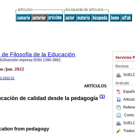
 de Filosofía de la Educación
Servicios 
8626
versión impresa
ISSN
1390-3861
Revista
e./jun. 2022
SciELO
32.2022.01
Articulo
ARTÍCULOS
Españo
(1)
cación de calidad desde la pedagogía
Articu
Referen
Como c
SciELO
ucation from pedagogy
Traduc