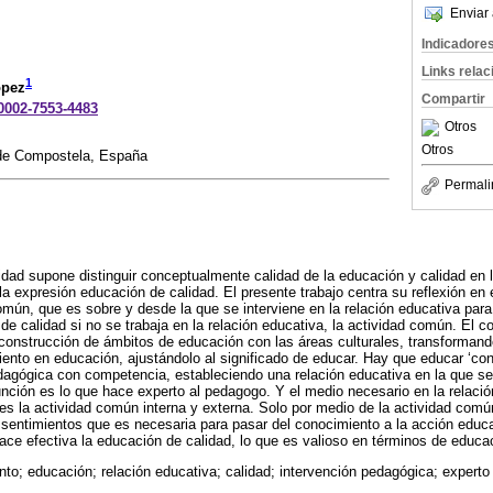
Enviar 
Indicadore
Links rela
1
ópez
Compartir
-0002-7553-4483
Otros
Otros
 de Compostela, España
Permali
idad supone distinguir conceptualmente calidad de la educación y calidad en
la expresión educación de calidad. El presente trabajo centra su reflexión en 
omún, que es sobre y desde la que se interviene en la relación educativa para
de calidad si no se trabaja en la relación educativa, la actividad común. El c
construcción de ámbitos de educación con las áreas culturales, transformand
ento en educación, ajustándolo al significado de educar. Hay que educar ‘con’ 
edagógica con competencia, estableciendo una relación educativa en la que s
unción es lo que hace experto al pedagogo. Y el medio necesario en la relació
es la actividad común interna y externa. Solo por medio de la actividad comú
 sentimientos que es necesaria para pasar del conocimiento a la acción educat
hace efectiva la educación de calidad, lo que es valioso en términos de educa
to; educación; relación educativa; calidad; intervención pedagógica; expert