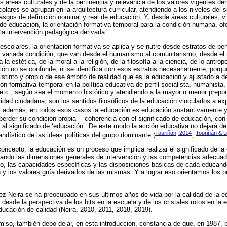
s áreas culturales y de la pertinencia y relevancia de los valores vigentes d
olares se agrupan en la arquitectura curricular, atendiendo a los niveles del 
rasgos de definición nominal y real de educación. Y, desde áreas culturales, 
e educación, la orientación formativa temporal para la condición humana, ofe
 la intervención pedagógica derivada.
escolares, la orientación formativa se aplica y se nutre desde estratos de p
y variada condición, que van desde el humanismo al comunitarismo, desde el 
 la estética, de la moral a la religión, de la filosofía a la ciencia, de lo antrop
n no se confunde, ni se identifica con esos estratos necesariamente, porque 
stinto y propio de ese ámbito de realidad que es la educación y ajustado a de
ón formativa temporal en la política educativa de perfil socialista, humanista, 
 etc., según sea el momento histórico y atendiendo a la mayor o menor prepo
idad ciudadana; son los sentidos filosóficos de la educación vinculados a exp
o, además, en todos esos casos la educación es educación sustantivamente y
erder su condición propia— coherencia con el significado de educación, con 
 al significado de ‘educación’. De este modo la acción educativa no dejará d
Touriñán, 2014
Touriñán & L
ndístico de las ideas políticas del grupo dominante (
;
concepto, la educación es un proceso que implica realizar el significado de la
lando las dimensiones generales de intervención y las competencias adecuad
o, las capacidades específicas y las disposiciones básicas de cada educando
n y los valores guía derivados de las mismas. Y a lograr eso orientamos los 
uez Neira se ha preocupado en sus últimos años de vida por la calidad de la 
desde la perspectiva de los bits en la escuela y de los cristales rotos en la
ucación de calidad (Neira, 2010, 2011, 2018, 2019).
o, también debo dejar, en esta introducción, constancia de que, en 1987, pu