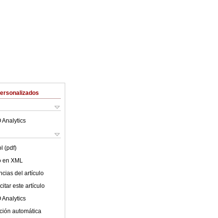
Personalizados
 Analytics
l (pdf)
lo en XML
cias del artículo
itar este artículo
 Analytics
ción automática