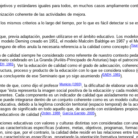
bjetivos y estándares iguales para todos, en muchos casos ampliamente cont
ización coherente de las actividades de mejora.
 los mismos criterios a lo largo del tiempo, por lo que es fácil detectar si se 
ue, previa adaptación, pueden utilizarse en el ámbito educativo. Los modelo
el modelo Deming creado en 1951, el modelo Malcolm Baldrige en 1987 y el 
Tour
guno de ellos anula la necesaria referencia a la calidad como concepto (
 de calidad siempre he considerado como referente de nuestro contexto pedag
nario celebrado en La Granda (Avilés-Principado de Asturias) bajo el patrocin
EH, 1981
). Ver la educación de calidad como el grado de adecuación, coherenci
uctura, proceso y producto de la educación con lo que se considera valioso (c
EAEH, 1981
a concluyente de ese Seminario que yo sigo asumiendo (
).
Municio (1993)
nte de que, como dijo el profesor
, la dificultad de elaborar una d
 que “ésta representa la imagen social positiva de la educación y cada modelo 
erentes. Cada componente es un indicador de calidad que aisladamente no es
e puede integrarse dentro de un conjunto coherente como es un modelo cultura
educativa, debido a la legítima condición territorial (espacio temporal) de la a
 rasgos de significado en todo aquello que, de acuerdo con estándares propi
Orden, 1988
García Garrido, 2005
educativos de calidad (
;
).
tuciones educativas con valores y culturas distintas son consideradas con una
 las características específicas (valores, metas, objetivos, programas, formac
ón, sino que, por el contrario, la calidad debe residir en las relaciones entre l
aracterísticas específicas, respetando la orientación formativa temporal, q