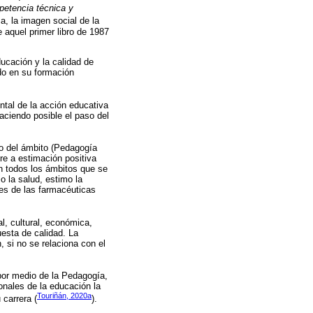
etencia técnica y
a, la imagen social de la
 aquel primer libro de 1987
ucación y la calidad de
do en su formación
ntal de la acción educativa
aciendo posible el paso del
to del ámbito (Pedagogía
re a estimación positiva
En todos los ámbitos que se
o la salud, estimo la
es de las farmacéuticas
l, cultural, económica,
esta de calidad. La
si no se relaciona con el
por medio de la Pedagogía,
onales de la educación la
Touriñán, 2020a
 carrera (
).