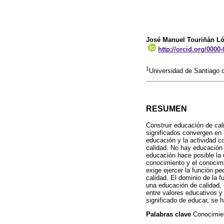
José Manuel Touriñán L
http://orcid.org/0000
1
Universidad de Santiago
RESUMEN
Construir educación de cal
significados convergen en 
educación y la actividad c
calidad. No hay educación 
educación hace posible la 
conocimiento y el conocimi
exige ejercer la función p
calidad. El dominio de la f
una educación de calidad, 
entre valores educativos y
significado de educar, se 
Palabras clave
Conocimien