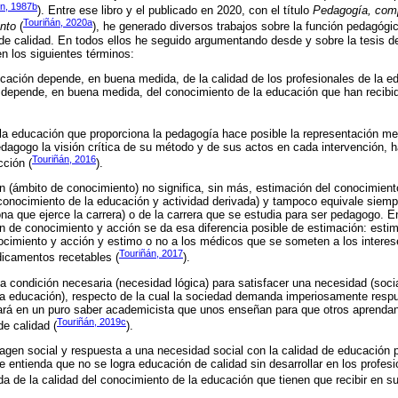
án, 1987b
). Entre ese libro y el publicado en 2020, con el título
Pedagogía, comp
Touriñán, 2020a
nto
(
), he generado diversos trabajos sobre la función pedagógic
e calidad. En todos ellos he seguido argumentando desde y sobre la tesis de
n los siguientes términos:
ucación depende, en buena medida, de la calidad de los profesionales de la ed
 depende, en buena medida, del conocimiento de la educación que han recibi
la educación que proporciona la pedagogía hace posible la representación me
pedagogo la visión crítica de su método y de sus actos en cada intervención, h
Touriñán, 2016
cción (
).
n (ámbito de conocimiento) no significa, sin más, estimación del conocimien
conocimiento de la educación y actividad derivada) y tampoco equivale siemp
na que ejerce la carrera) o de la carrera que se estudia para ser pedagogo. 
ón de conocimiento y acción se da esa diferencia posible de estimación: estim
imiento y acción y estimo o no a los médicos que se someten a los interes
Touriñán, 2017
icamentos recetables (
).
 condición necesaria (necesidad lógica) para satisfacer una necesidad (socia
 la educación), respecto de la cual la sociedad demanda imperiosamente respu
á en un puro saber academicista que unos enseñan para que otros aprendan, 
Touriñán, 2019c
de calidad (
).
agen social y respuesta a una necesidad social con la calidad de educación 
e entienda que no se logra educación de calidad sin desarrollar en los profesi
a de la calidad del conocimiento de la educación que tienen que recibir en su