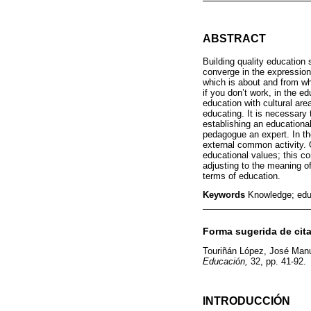
ABSTRACT
Building quality education
converge in the expression
which is about and from whi
if you don’t work, in the e
education with cultural are
educating. It is necessary 
establishing an educational
pedagogue an expert. In th
external common activity.
educational values; this c
adjusting to the meaning o
terms of education.
Keywords
Knowledge; educ
Forma sugerida de cita
Touriñán López, José Manu
Educación,
32, pp. 41-92.
INTRODUCCIÓN