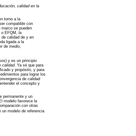
ducación, calidad en la
n torno a la
 ser compatible con
o marco se pueden
ISO o EFQM,
la
s de calidad de y en
da ligada a la
ter de
medio
,
sos) y es un principio
 calidad
. Ya sé que para
icado y propósito, y para
edimientos para lograr los
convergencia de calidad
 entender el concepto y
te permanente y un
El modelo favorece la
comparación con otras
 de un modelo de referencia