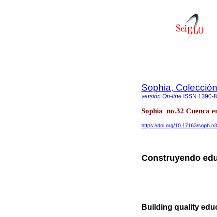
Sophia, Colección
versión On-line
ISSN
1390-
Sophia no.32 Cuenca en
https://doi.org/10.17163/soph.n
Construyendo edu
Building quality ed