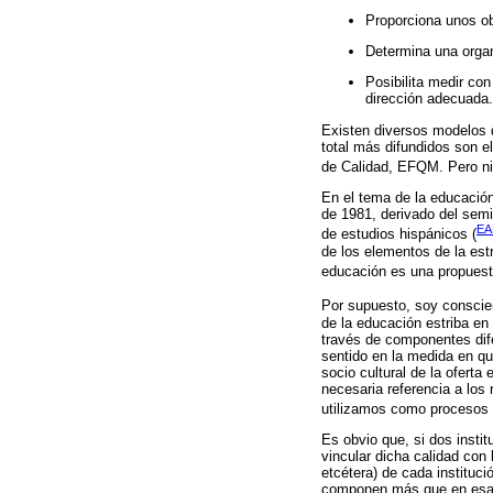
Proporciona unos o
Determina una organ
Posibilita medir con
dirección adecuada.
Existen diversos modelos q
total más difundidos son 
de Calidad, EFQM. Pero nin
En el tema de la educación
de 1981, derivado del semi
EA
de estudios hispánicos (
de los elementos de la estr
educación es una propuest
Por supuesto, soy conscie
de la educación estriba en
través de componentes dif
sentido en la medida en qu
socio cultural de la oferta 
necesaria referencia a los
utilizamos como procesos 
Es obvio que, si dos insti
vincular dicha calidad con
etcétera) de cada instituci
componen más que en esas c