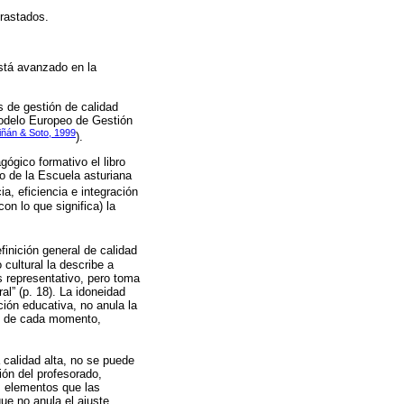
rastados.
está avanzado en la
s de gestión de calidad
Modelo Europeo de Gestión
iñán & Soto, 1999
).
ógico formativo el libro
io de la Escuela asturiana
a, eficiencia e integración
on lo que significa) la
efinición general de calidad
cultural la describe a
 representativo, pero toma
l” (p. 18). La idoneidad
cción educativa, no anula la
os de cada momento,
 calidad alta, no se puede
ión del profesorado,
os elementos que las
ue no anula el ajuste