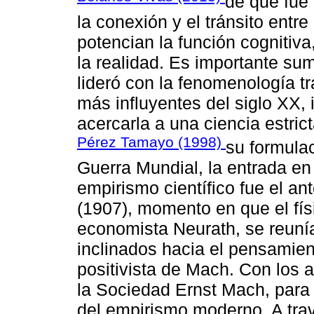
de que fue
la conexión y el tránsito entr
potencian la función cognitiva
la realidad. Es importante su
lideró con la fenomenología t
más influyentes del siglo XX, 
acercarla a una ciencia estric
Pérez Tamayo (1998)
su formula
Guerra Mundial, la entrada en
empirismo científico fue el an
(1907), momento en que el fís
economista Neurath, se reunían
inclinados hacia el pensamient
positivista de Mach. Con los 
la Sociedad Ernst Mach, para l
del empirismo moderno. A trav