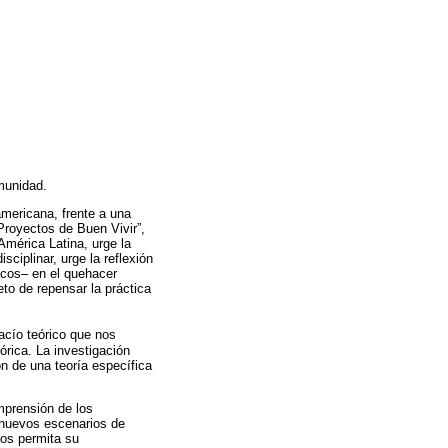
munidad.
americana, frente a una
Proyectos de Buen Vivir”,
América Latina, urge la
ciplinar, urge la reflexión
gicos– en el quehacer
to de repensar la práctica
acío teórico que nos
eórica. La investigación
n de una teoría específica
mprensión de los
 nuevos escenarios de
nos permita su