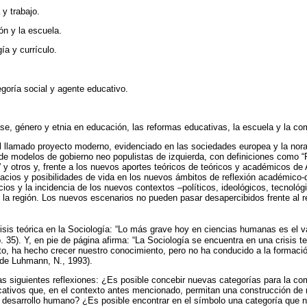
y trabajo.
ón y la escuela.
ía y currículo.
goría social y agente educativo.
se, género y etnia en educación, las reformas educativas, la escuela y la co
el llamado proyecto moderno, evidenciado en las sociedades europea y la nor
 de modelos de gobierno neo populistas de izquierda, con definiciones como “
” y otros y, frente a los nuevos aportes teóricos de teóricos y académicos de 
acios y posibilidades de vida en los nuevos ámbitos de reflexión académico-dis
cios y la incidencia de los nuevos contextos –políticos, ideológicos, tecnoló
 la región. Los nuevos escenarios no pueden pasar desapercibidos frente al re
sis teórica en la Sociología: “Lo más grave hoy en ciencias humanas es el v
(p. 35). Y, en pie de página afirma: “La Sociología se encuentra en una crisis t
to, ha hecho crecer nuestro conocimiento, pero no ha conducido a la formació
a de Luhmann, N., 1993).
s siguientes reflexiones: ¿Es posible concebir nuevas categorías para la co
ativos que, en el contexto antes mencionado, permitan una construcción de
 desarrollo humano? ¿Es posible encontrar en el símbolo una categoría que 