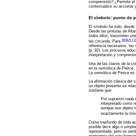
comprensión? ¿Permite el 
contextualice su accionar 
El símbolo: punto de p
El símbolo ha sido, desde 
Desde las pinturas de Alt
todos ellos, transmiten un
Mélich (
les circunda. Para
referencia necesarios, los 
(p. 92). Los procesos educ
interpretación y comprens
Una de las claves de la co
en la semiótica de Peirce.
La semiótica de Peirce es d
La afirmación clásica del s
un objeto presente se rela
sostiene que:
Por supuesto nada e
interpretado como r
aunque ese objeto n
exactamente la mism
Como trasfondo de toda acti
posible decir algo o simpl
representada, pero es tamb
momentos del acto hermenéu