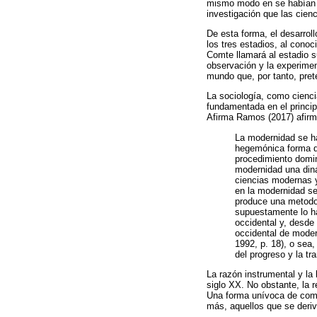
mismo modo en se habían d
investigación que las cienc
De esta forma, el desarrol
los tres estadios, al conoc
Comte llamará al estadio su
observación y la experimen
mundo que, por tanto, pret
La sociología, como cienci
fundamentada en el princi
Afirma Ramos (2017) afirm
La modernidad se ha
hegemónica forma de
procedimiento domin
modernidad una diná
ciencias modernas y
en la modernidad se
produce una metodol
supuestamente lo ha
occidental y, desde 
occidental de mode
1992, p. 18), o sea
del progreso y la t
La razón instrumental y la 
siglo XX. No obstante, la 
Una forma unívoca de compr
más, aquellos que se deri