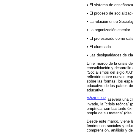
• El sistema de enseñanza 
• El proceso de socializaci
• La relación entre Sociolog
• La organización escolar.
• El profesorado como cate
• El alumnado.
• Las desigualdades de cla
En el marco de la crisis d
consolidación y desarrollo
“Socialismos del siglo XXI
reflexión sobre nuevos esp
sobre las formas, los espa
educativo de los países de
educativa.
Mélich (1996)
asevera una cri
invade, la “crisis teórica” 
empírica, con bastante éxi
propia de su materia” (cit
Desde este marco, viene la
fenómenos sociales y educ
comprensión, análisis y de