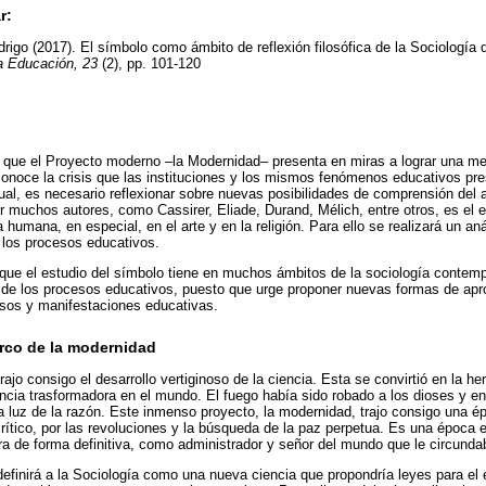
r:
rigo (2017). El símbolo como ámbito de reflexión filosófica de la Sociología
la Educación, 23
(2), pp. 101-120
es que el Proyecto moderno –la Modernidad– presenta en miras a lograr una mej
conoce la crisis que las instituciones y los mismos fenómenos educativos pr
al, es necesario reflexionar sobre nuevas posibilidades de comprensión del
or muchos autores, como Cassirer, Eliade, Durand, Mélich, entre otros, es el 
a humana, en especial, en el arte y en la religión. Para ello se realizará un an
 los procesos educativos.
 que el estudio del símbolo tiene en muchos ámbitos de la sociología contemp
 de los procesos educativos, puesto que urge proponer nuevas formas de apro
sos y manifestaciones educativas.
arco de la modernidad
ajo consigo el desarrollo vertiginoso de la ciencia. Esta se convirtió en la her
cia trasformadora en el mundo. El fuego había sido robado a los dioses y e
a luz de la razón. Este inmenso proyecto, la modernidad, trajo consigo una 
rítico, por las revoluciones y la búsqueda de la paz perpetua. Es una época
a de forma definitiva, como administrador y señor del mundo que le circunda
finirá a la Sociología como una nueva ciencia que propondría leyes para el e