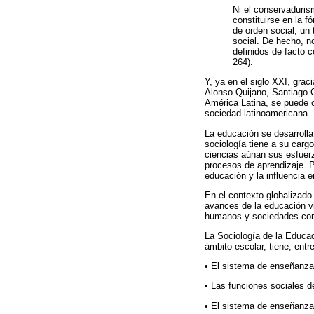
Ni el conservaduris
constituirse en la f
de orden social, un
social. De hecho, no
definidos de facto 
264).
Y, ya en el siglo XXI, gra
Alonso Quijano, Santiago 
América Latina, se puede c
sociedad latinoamericana.
La educación se desarrolla
sociología tiene a su carg
ciencias aúnan sus esfuer
procesos de aprendizaje. Po
educación y la influencia e
En el contexto globalizado
avances de la educación vi
humanos y sociedades co
La Sociología de la Educac
ámbito escolar, tiene, entr
• El sistema de enseñanza 
• Las funciones sociales d
• El sistema de enseñanza y