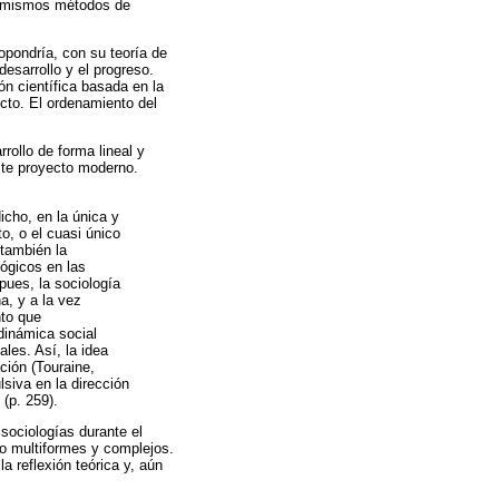
os mismos métodos de
opondría, con su teoría de
desarrollo y el progreso.
ón científica basada en la
cto. El ordenamiento del
rollo de forma lineal y
ste proyecto moderno.
icho, en la única y
, o el cuasi único
también la
ógicos en las
pues, la sociología
a, y a la vez
nto que
dinámica social
les. Así, la idea
ión (Touraine,
siva en la dirección
(p. 259).
 sociologías durante el
mo multiformes y complejos.
 reflexión teórica y, aún