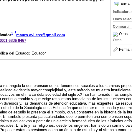
Enviar 
Indicadore
Links rela
Compartir
1
1
Otros
lvador
mauro.aviless@gmail.com
Otros
-0001-6836-8467
Permali
tólica del Ecuador, Ecuador
 ha restringido la comprensión de los fenómenos sociales a los caminos propu
a realidad evidencia mayor complejidad y, este método se muestra insuficient
ducativos en el marco dela sociedad del siglo XXI se han tornado más compl
 continuo cambio y que exige respuestas inmediatas de las instituciones edu
n diversos y, las demandas de atención educativa, más exigentes. La respues
 estudio de la Sociología de la Educación que debe ser reflexionado y que m
no de estudio lo presenta el símbolo, cuya constante en la historia de la hu
r. El símbolo presenta particularidades que lo permiten una comprensión sup
ales y educativos a partir de un ejercicio hermenéutico de los símbolos artís
edades. El arte y las religiones, desde los orígenes, han sido un camino para
Proponer estas expresiones como un ámbito de estudio y al símbolo como u