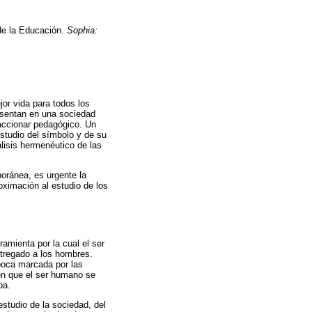
 de la Educación.
Sophia:
or vida para todos los
esentan en una sociedad
 accionar pedagógico. Un
estudio del símbolo y de su
álisis hermenéutico de las
oránea, es urgente la
ximación al estudio de los
ramienta por la cual el ser
ntregado a los hombres.
época marcada por las
 en que el ser humano se
ba.
studio de la sociedad, del