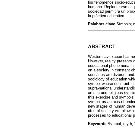
los fenómenos socio-educat
humano. Replantearse el qu
sociedad permitirá un proc
la práctica educativa.
Palabras clave
Símbolo; mi
ABSTRACT
Western civilization has r
However, reality presents 
educational phenomena in 
on a society in constant c
scenarios are diverse, and 
sociology of education wh
symbol whose constant in h
supra-national understandi
artistic and religious symb
this exercise and symbols
symbol as an axis of under
new stages of human develo
rites of society will allow
processes to educational p
Keywords
Symbol; myth; We