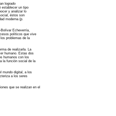
han logrado
i establecer un tipo
ocer y analizar lo
social, éstos son
dad moderna (p.
–Bolívar Echeverría,
cesos políticos que vive
 los problemas de la
rma de realizarla. La
acer humano. Estas dos
pos humanos con los
a la función social de la
l mundo digital, a los
teriza a los seres
iones que se realizan en el