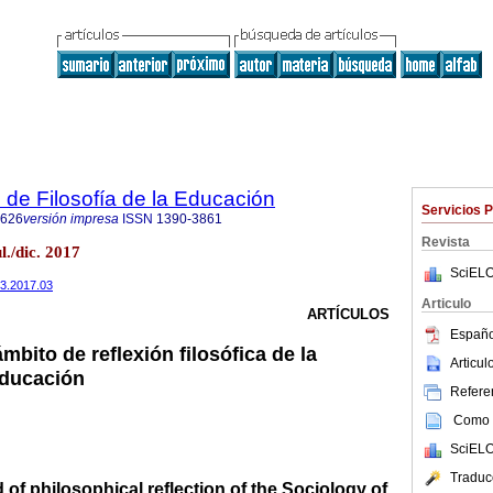
 de Filosofía de la Educación
Servicios 
8626
versión impresa
ISSN
1390-3861
Revista
./dic. 2017
SciELO
23.2017.03
Articulo
ARTÍCULOS
Españo
bito de reflexión filosófica de la
Articu
Educación
Referen
Como c
SciELO
Traduc
 of philosophical reflection of the Sociology of