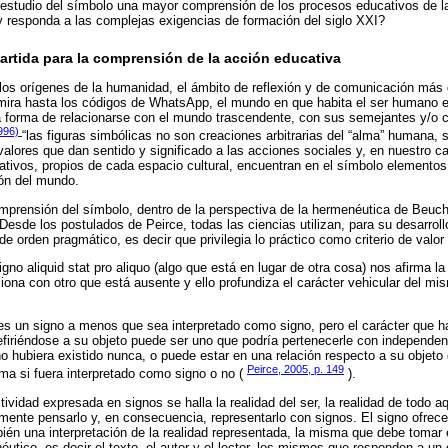
estudio del símbolo una mayor comprensión de los procesos educativos de la 
y responda a las complejas exigencias de formación del siglo XXI?
artida para la comprensión de la acción educativa
los orígenes de la humanidad, el ámbito de reflexión y de comunicación más
amira hasta los códigos de WhatsApp, el mundo en que habita el ser humano e
a forma de relacionarse con el mundo trascendente, con sus semejantes y/o 
1996)
“las figuras simbólicas no son creaciones arbitrarias del “alma” humana, 
valores que dan sentido y significado a las acciones sociales y, en nuestro c
ativos, propios de cada espacio cultural, encuentran en el símbolo elementos
ión del mundo.
mprensión del símbolo, dentro de la perspectiva de la hermenéutica de Beuc
 Desde los postulados de Peirce, todas las ciencias utilizan, para su desarrol
e orden pragmático, es decir que privilegia lo práctico como criterio de valor f
igno aliquid stat pro aliquo (algo que está en lugar de otra cosa) nos afirma la
ciona con otro que está ausente y ello profundiza el carácter vehicular del mi
s un signo a menos que sea interpretado como signo, pero el carácter que 
efiriéndose a su objeto puede ser uno que podría pertenecerle con independen
o hubiera existido nunca, o puede estar en una relación respecto a su objeto
Peirce, 2005, p. 149
a si fuera interpretado como signo o no (
).
vidad expresada en signos se halla la realidad del ser, la realidad de todo aq
emente pensarlo y, en consecuencia, representarlo con signos. El signo ofrece
ién una interpretación de la realidad representada, la misma que debe tomar 
tico, es decir el texto, el autor y el lector, los mismos que responden a un