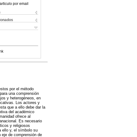
articulo por email
s
cionados
nk
estos por el método
e para una comprensión
ejos y heterogéneos, en
cativas. Los actores y
ta que a ello debe dar la
otiva del académico
manidad ofrece al
ranacional. Es necesario
ticos y religiosos
 ello y, el símbolo su
n eje de comprensión de