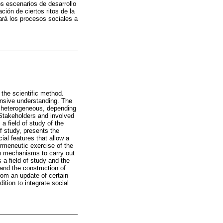
s escenarios de desarrollo
ión de ciertos ritos de la
ará los procesos sociales a
the scientific method.
ensive understanding. The
d heterogeneous, depending
 Stakeholders and involved
a field of study of the
 study, presents the
al features that allow a
rmeneutic exercise of the
een mechanisms to carry out
a field of study and the
and the construction of
om an update of certain
ition to integrate social