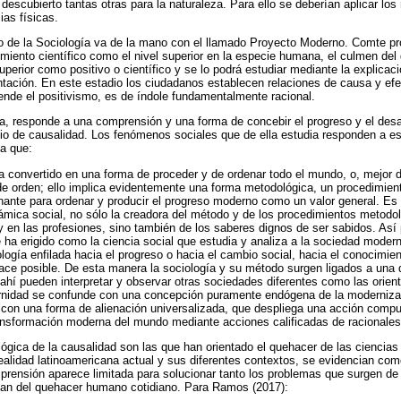
escubierto tantas otras para la naturaleza. Para ello se deberían aplicar l
ias físicas.
lo de la Sociología va de la mano con el llamado Proyecto Moderno. Comte pr
imiento científico como el nivel superior en la especie humana, el culmen del 
perior como positivo o científico y se lo podrá estudiar mediante la explicaci
tación. En este estadio los ciudadanos establecen relaciones de causa y efe
ende el positivismo, es de índole fundamentalmente racional.
a, responde a una comprensión y una forma de concebir el progreso y el desar
pio de causalidad. Los fenómenos sociales que de ella estudia responden a e
a que:
 convertido en una forma de proceder y de ordenar todo el mundo, o, mejor d
 orden; ello implica evidentemente una forma metodológica, un procedimiento
ante para ordenar y producir el progreso moderno como un valor general. Es 
mica social, no sólo la creadora del método y de los procedimientos metodol
 en las profesiones, sino también de los saberes dignos de ser sabidos. Así 
 ha erigido como la ciencia social que estudia y analiza a la sociedad modern
ogía enfilada hacia el progreso o hacia el cambio social, hacia el conocimie
ce posible. De esta manera la sociología y su método surgen ligados a una 
ahí pueden interpretar y observar otras sociedades diferentes como las orienta
rnidad se confunde con una concepción puramente endógena de la modernizac
, con una forma de alienación universalizada, que despliega una acción compul
ransformación moderna del mundo mediante acciones calificadas de racionales 
lógica de la causalidad son las que han orientado el quehacer de las ciencias
realidad latinoamericana actual y sus diferentes contextos, se evidencian co
ensión aparece limitada para solucionar tanto los problemas que surgen de la
van del quehacer humano cotidiano. Para Ramos (2017):