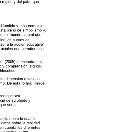
región y del país, que
 difundido y más complejo.
stá pleno de simbolismo y,
con el mundo natural que
sino los puntos de
aso, a la acción educativa”
 axiales que permiten una
hot (2005) lo encontramos
lo y comprensión, signos.
ilosófico.
 su dimensión relacional:
smo. De esta forma, Peirce
hace que sea
cia de su objeto y
 que sería
uello sobre lo cual es
 datos sobre la realidad
en cuenta los diferentes
 contexto y a una