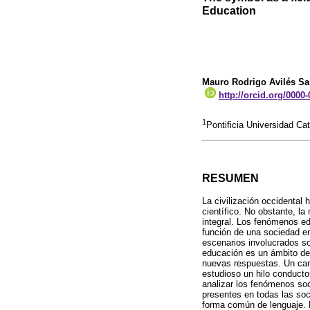
Education
Mauro Rodrigo Avilés Sa
http://orcid.org/0000
1
Pontificia Universidad Ca
RESUMEN
La civilización occidental
científico. No obstante, l
integral. Los fenómenos e
función de una sociedad en
escenarios involucrados so
educación es un ámbito de
nuevas respuestas. Un cami
estudioso un hilo conducto
analizar los fenómenos soci
presentes en todas las soci
forma común de lenguaje. 