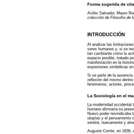
Forma sugerida de cita
Avilés Salvador, Mauro Rod
colección de Filosofía de 
INTRODUCCIÓN
Al analizar las limitacion
seres humanos y, si se re
tan cambiante como la actu
espacio posible, tratado p
manifestación en la histori
expresiones simbólicas en
Si se parte de la ausencia
reflexión del mismo dentro
fenómenos, actores, proce
La Sociología en el m
La modernidad occidental tr
humano afirmaría su presen
Nuevo poder reivindicaba l
utopías y el pensamiento c
sentirá, nuevamente y ahor
Auguste Comte, en 1838, de