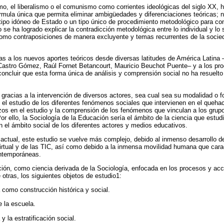
mo, el liberalismo o el comunismo como corrientes ideológicas del siglo XX, 
órmula única que permita eliminar ambigüedades y diferenciaciones teóricas; n
 tipo idóneo de Estado o un tipo único de procedimiento metodológico para con
 se ha logrado explicar la contradicción metodológica entre lo individual y lo 
como contraposiciones de manera excluyente y temas recurrentes de la socie
cias a los nuevos aportes teóricos desde diversas latitudes de América Latina 
Castro Gómez, Raúl Fornet Betancourt, Mauricio Beuchot Puente– y a los pro
oncluir que esta forma única de análisis y comprensión social no ha resuelto
 gracias a la intervención de diversos actores, sea cual sea su modalidad o fo
o el estudio de los diferentes fenómenos sociales que intervienen en el queh
zos en el estudio y la comprensión de los fenómenos que vinculan a los gru
r ello, la Sociología de la Educación sería el ámbito de la ciencia que estudi
n el ámbito social de los diferentes actores y medios educativos.
 actual, este estudio se vuelve más complejo, debido al inmenso desarrollo de
rtual y de las TIC, así como debido a la inmensa movilidad humana que carac
ntemporáneas.
ión, como ciencia derivada de la Sociología, enfocada en los procesos y acc
e otras, los siguientes objetos de estudio1:
como construcción histórica y social.
e la escuela.
 la estratificación social.