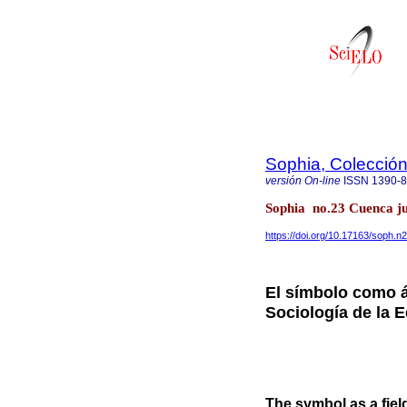
Sophia, Colección
versión On-line
ISSN
1390-
Sophia no.23 Cuenca jul
https://doi.org/10.17163/soph.n
El símbolo como ám
Sociología de la 
The symbol as a field