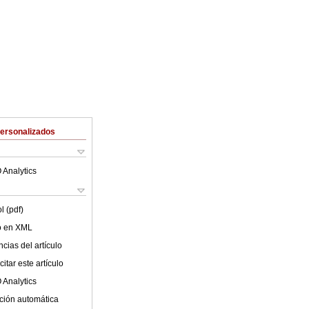
Personalizados
 Analytics
l (pdf)
lo en XML
cias del artículo
itar este artículo
 Analytics
ción automática