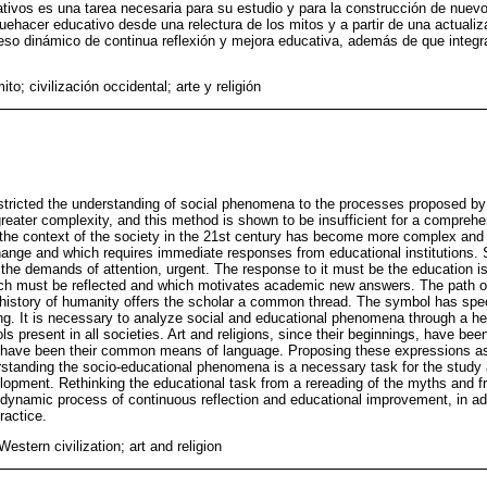
ivos es una tarea necesaria para su estudio y para la construcción de nuevo
ehacer educativo desde una relectura de los mitos y a partir de una actualizac
eso dinámico de continua reflexión y mejora educativa, además de que integr
to; civilización occidental; arte y religión
estricted the understanding of social phenomena to the processes proposed by 
greater complexity, and this method is shown to be insufficient for a compreh
the context of the society in the 21st century has become more complex an
hange and which requires immediate responses from educational institutions.
the demands of attention, urgent. The response to it must be the education is 
ich must be reflected and which motivates academic new answers. The path of
istory of humanity offers the scholar a common thread. The symbol has speci
ng. It is necessary to analyze social and educational phenomena through a he
ols present in all societies. Art and religions, since their beginnings, have b
 have been their common means of language. Proposing these expressions as 
standing the socio-educational phenomena is a necessary task for the study 
pment. Rethinking the educational task from a rereading of the myths and fr
 a dynamic process of continuous reflection and educational improvement, in add
ractice.
stern civilization; art and religion