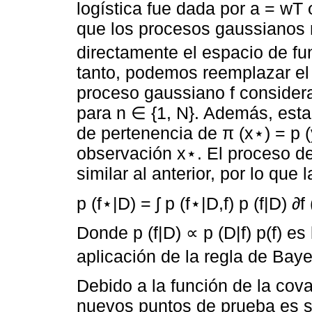
logística fue dada por a = wT φ
que los procesos gaussianos n
directamente el espacio de fu
tanto, podemos reemplazar el 
proceso gaussiano f considera
para n ∈ {1, N}. Además, esta
de pertenencia de π (x⋆) = p (
observación x⋆. El proceso de
similar al anterior, por lo que
p (f⋆|D) = ʃ p (f⋆|D,f) p (f|D) ∂f 
Donde p (f|D) ∝ p (D|f) p(f) es
aplicación de la regla de Baye
Debido a la función de la cov
nuevos puntos de prueba es se