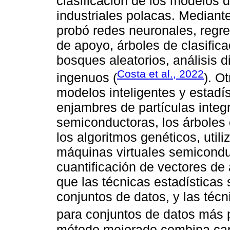
clasificación de los modelos
industriales polacas. Mediant
probó redes neuronales, regre
de apoyo, árboles de clasific
bosques aleatorios, análisis d
Costa et al., 2022
ingenuos (
). O
modelos inteligentes y estadí
enjambres de partículas integ
semiconductoras, los árboles d
los algoritmos genéticos, utili
máquinas virtuales semicondu
cuantificación de vectores de
que las técnicas estadística
conjuntos de datos, y las téc
para conjuntos de datos más 
método mejorado combina cara