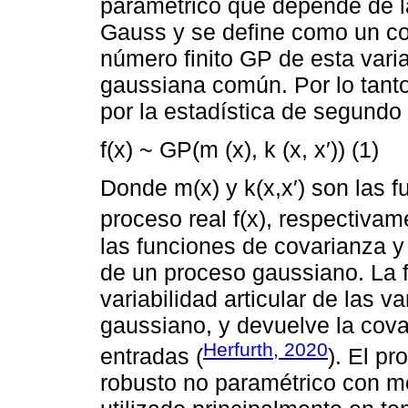
paramétrico que depende de la
Gauss y se define como un con
número finito GP de esta varia
gaussiana común. Por lo tant
por la estadística de segundo
f(x) ~ GP(m (x), k (x, x′)) (1)
Donde m(x) y k(x,x′) son las 
proceso real f(x), respectivam
las funciones de covarianza y
de un proceso gaussiano. La f
variabilidad articular de las v
gaussiano, y devuelve la cova
Herfurth, 2020
entradas (
). El p
robusto no paramétrico con m