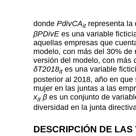
donde
PdivCA
representa la 
it
βPDivE
es una variable fictici
aquellas empresas que cuenta
modelo, con más del 30% de 
versión del modelo, con más
δT2018
es una variable ficti
it
posterior al 2018, año en que 
mujer en las juntas a las emp
x
β
es un conjunto de variable
it
diversidad en la junta directiv
DESCRIPCIÓN DE LAS