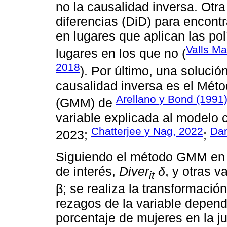
no la causalidad inversa. Otra
diferencias (DiD) para encontr
en lugares que aplican las pol
Valls M
lugares en los que no (
2018
). Por último, una solució
causalidad inversa es el Mé
Arellano y Bond (1991
(GMM) de
variable explicada al modelo 
Chatterjee y Nag, 2022
Dan
2023;
;
Siguiendo el método GMM en e
de interés,
Diver
δ
, y otras v
it
β; se realiza la transformació
rezagos de la variable depend
porcentaje de mujeres en la j