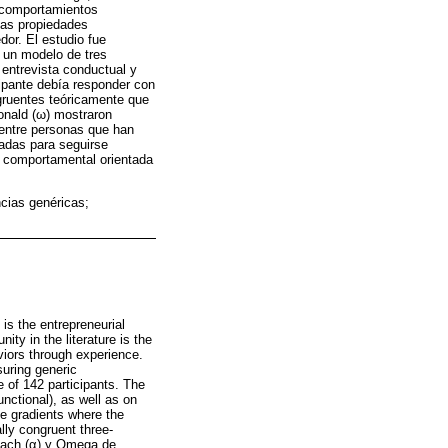
e comportamientos
 las propiedades
or. El estudio fue
n un modelo de tres
 entrevista conductual y
ipante debía responder con
ngruentes teóricamente que
onald (ω) mostraron
l entre personas que han
adas para seguirse
 comportamental orientada
ias genéricas;
is the entrepreneurial
ty in the literature is the
iors through experience.
suring generic
 of 142 participants. The
nctional), as well as on
ce gradients where the
lly congruent three-
nbach (α) y Omega de