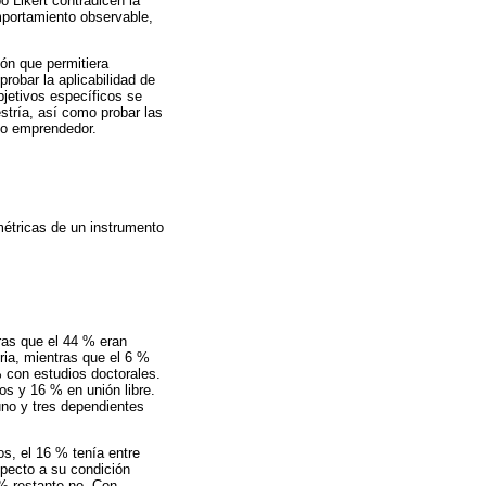
 Likert contradicen la
mportamiento observable,
ión que permitiera
robar la aplicabilidad de
jetivos específicos se
tría, así como probar las
to emprendedor.
métricas de un instrumento
ras que el 44 % eran
ria, mientras que el 6 %
% con estudios doctorales.
os y 16 % en unión libre.
uno y tres dependientes
os, el 16 % tenía entre
specto a su condición
9 % restante no. Con