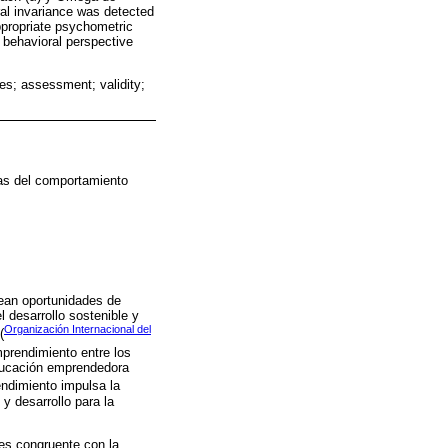
ral invariance was detected
ppropriate psychometric
 behavioral perspective
es; assessment; validity;
cas del comportamiento
rean oportunidades de
l desarrollo sostenible y
Organización Internacional del
(
mprendimiento entre los
educación emprendedora
endimiento impulsa la
y desarrollo para la
 es congruente con la