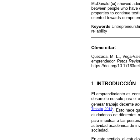
McDonald (ω) showed adequa
between people who have or
properties to continue tes
oriented towards competen
Keywords
Entrepreneurshi
reliability
Cómo citar:
Quezada, M. E., Vega-Vale
emprendedor.
Retos Revist
https://doi.org/10.17163/re
1. INTRODUCCIÓN
El emprendimiento es cons
desarrollo no solo para el 
generar trabajo decente a
Trabajo, 2014
). Esto hace qu
ciudadanos de diferentes n
para impulsar a las person
actividad académica de inv
sociedad.
En este sentido, el estudio