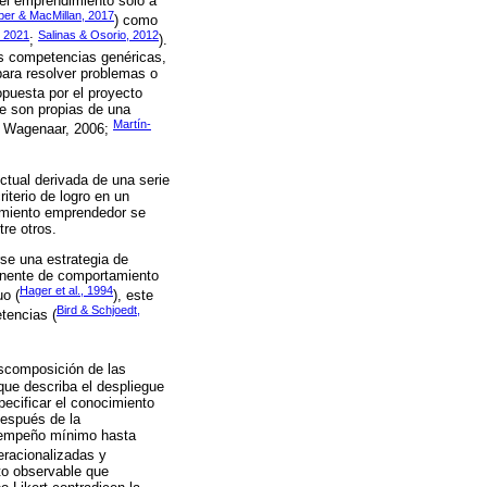
 el emprendimiento solo a
er & MacMillan, 2017
) como
, 2021
Salinas & Osorio, 2012
;
).
as competencias genéricas,
para resolver problemas o
opuesta por el proyecto
ue son propias de una
Martín-
 & Wagenaar, 2006;
tual derivada de una serie
iterio de logro en un
tamiento emprendedor se
re otros.
rse una estrategia de
onente de comportamiento
Hager et al., 1994
uo (
), este
Bird & Schjoedt,
tencias (
scomposición de las
que describa el despliegue
ecificar el conocimiento
después de la
sempeño mínimo hasta
racionalizadas y
to observable que