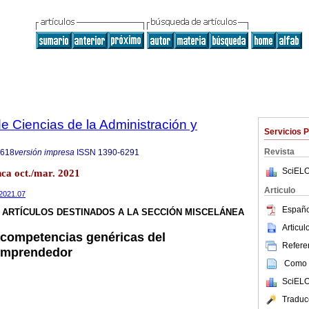
 Ciencias de la Administración y
Servicios 
Revista
8618
versión impresa
ISSN
1390-6291
SciELO
nca oct./mar. 2021
Articulo
.2021.07
Españo
ARTÍCULOS DESTINADOS A LA SECCIÓN MISCELÁNEA
Articu
 competencias genéricas del
Referen
emprendedor
Como c
SciELO
Traduc