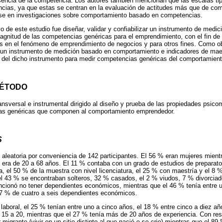
encia de la competencia. Los autores también mencionan que las escalas tipo
ncias, ya que estas se centran en la evaluación de actitudes más que de co
arse en investigaciones sobre comportamiento basado en competencias.
vo de este estudio fue diseñar, validar y confiabilizar un instrumento de medic
magnitud de las competencias genéricas para el emprendimiento, con el fin de p
s en el fenómeno de emprendimiento de negocios y para otros fines. Como ob
 un instrumento de medición basado en comportamiento e indicadores de maes
 del dicho instrumento para medir competencias genéricas del comportamien
MÉTODO
ansversal e instrumental dirigido al diseño y prueba de las propiedades psico
ias genéricas que componen al comportamiento emprendedor.
S
aleatoria por conveniencia de 142 participantes. El 56 % eran mujeres mient
era de 20 a 68 años. El 11 % contaba con un grado de estudios de preparato
a, el 50 % de la muestra con nivel licenciatura, el 25 % con maestría y el 8 
 el 43 % se encontraban solteros, 32 % casados, el 2 % viudos, 7 % divorciad
ncionó no tener dependientes económicos, mientras que el 46 % tenía entre 
 7 % de cuatro a seis dependientes económicos.
laboral, el 25 % tenían entre uno a cinco años, el 18 % entre cinco a diez añ
 15 a 20, mientras que el 27 % tenía más de 20 años de experiencia. Con re
 migrante (vivir en un sitio distinto al que nació o se crio) mientras que el 8