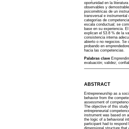
oportunidad en la literatu
observables y demostrables
psicométricas de un instr
transversal e instrumental
categorías de competencias
escala conductual; se com
base en su experiencia. El
explican el 53.8 % de la 
consistencia interna adecu
abierto o no negocios. Se
probando en emprendedores
hacia las competencias.
Palabras clave
Emprendim
evaluación; validez; confia
ABSTRACT
Entrepreneurship as a soci
behavior from the competen
assessment of competences
The objective of this stud
entrepreneurial competence
instrument was based on a 
the logic of a behavioral i
participant had to respond
dimensional structure that