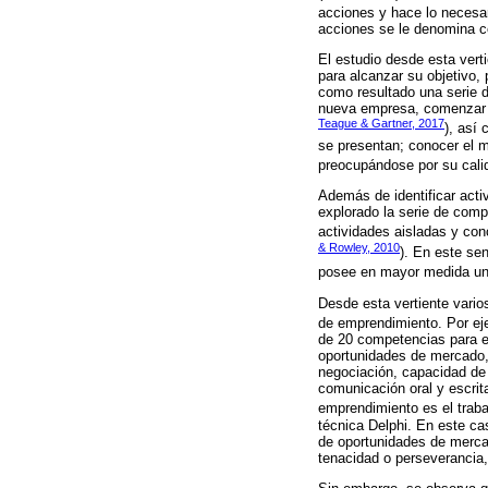
acciones y hace lo necesa
acciones se le denomina 
El estudio desde esta vert
para alcanzar su objetivo,
como resultado una serie d
nueva empresa, comenzar a 
Teague & Gartner, 2017
), así
se presentan; conocer el m
preocupándose por su cali
Además de identificar act
explorado la serie de com
actividades aisladas y con
& Rowley, 2010
). En este se
posee en mayor medida una
Desde esta vertiente vario
de emprendimiento. Por e
de 20 competencias para el
oportunidades de mercado, 
negociación, capacidad de 
comunicación oral y escrit
emprendimiento es el trab
técnica Delphi. En este ca
de oportunidades de mercad
tenacidad o perseverancia,