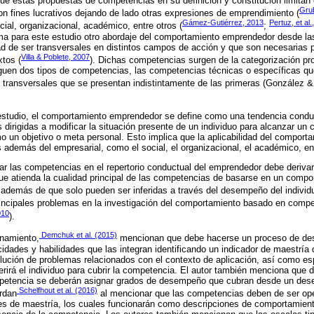
e estas propuestas de competencias en su definición y constitución limitan
Grub
n fines lucrativos dejando de lado otras expresiones de emprendimiento (
Gámez-Gutiérrez, 2013
Pertuz, et al.
ial, organizacional, académico, entre otros (
;
oma para este estudio otro abordaje del comportamiento emprendedor desde l
dad de ser transversales en distintos campos de acción y que son necesarias 
Villa & Poblete, 2007
tos (
). Dichas competencias surgen de la categorización pr
nguen dos tipos de competencias, las competencias técnicas o específicas q
o transversales que se presentan indistintamente de las primeras (González
 estudio, el comportamiento emprendedor se define como una tendencia conduc
irigidas a modificar la situación presente de un individuo para alcanzar un cr
 un objetivo o meta personal. Esto implica que la aplicabilidad del compor
 además del empresarial, como el social, el organizacional, el académico, ent
car las competencias en el repertorio conductual del emprendedor debe deriva
ue atienda la cualidad principal de las competencias de basarse en un comp
además de que solo pueden ser inferidas a través del desempeño del individ
rincipales problemas en la investigación del comportamiento basado en compe
010
).
Demchuk et al. (2015)
enamiento,
mencionan que debe hacerse un proceso de de
dades y habilidades que las integran identificando un indicador de maestría 
lución de problemas relacionados con el contexto de aplicación, así como esp
uerirá el individuo para cubrir la competencia. El autor también menciona que 
petencia se deberán asignar grados de desempeño que cubran desde un de
Schelfhout et al. (2016)
rdan
al mencionar que las competencias deben de ser ope
es de maestría, los cuales funcionarán como descripciones de comportamien