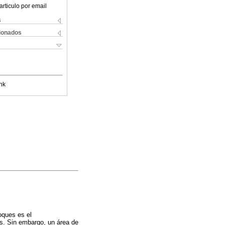
articulo por email
s
cionados
nk
oques es el
s. Sin embargo, un área de