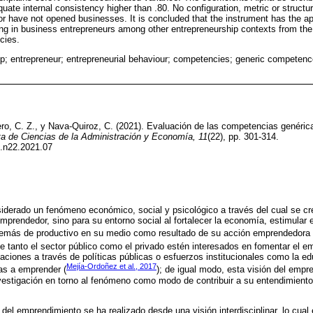
te internal consistency higher than .80. No configuration, metric or structu
 have not opened businesses. It is concluded that the instrument has the a
ting in business entrepreneurs among other entrepreneurship contexts from the
cies.
p; entrepreneur; entrepreneurial behaviour; competencies; generic competenc
ro, C. Z., y Nava-Quiroz, C. (2021). Evaluación de las competencias genéri
a de Ciencias de la Administración y Economía, 11
(22), pp. 301-314.
t.n22.2021.07
iderado un fenómeno económico, social y psicológico a través del cual se c
emprendedor, sino para su entorno social al fortalecer la economía, estimular e
demás de productivo en su medio como resultado de su acción emprendedora 
e tanto el sector público como el privado estén interesados en fomentar el e
aciones a través de políticas públicas o esfuerzos institucionales como la 
Mejía-Ordoñez et al., 2017
as a emprender (
); de igual modo, esta visión del empr
estigación en torno al fenómeno como modo de contribuir a su entendimiento 
 del emprendimiento se ha realizado desde una visión interdisciplinar, lo cual