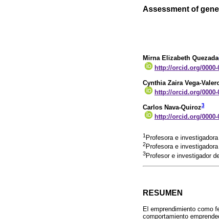
Assessment of gener
Mirna Elizabeth Quezada
http://orcid.org/0000
Cynthia Zaira Vega-Valer
http://orcid.org/0000
3
Carlos Nava-Quiroz
http://orcid.org/0000
1
Profesora e investigador
2
Profesora e investigador
3
Profesor e investigador 
RESUMEN
El emprendimiento como fe
comportamiento emprendedo