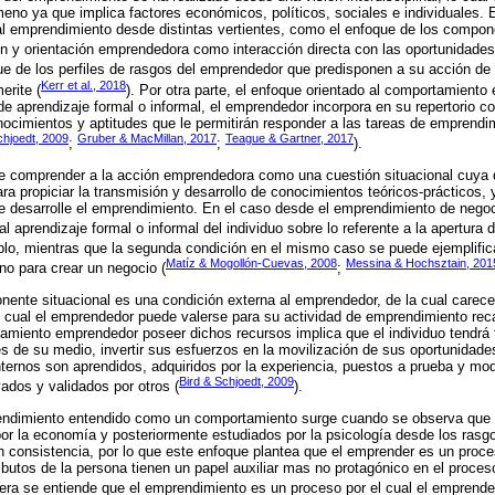
meno ya que implica factores económicos, políticos, sociales e individuales. E
al emprendimiento desde distintas vertientes, como el enfoque de los compon
ción y orientación emprendedora como interacción directa con las oportunidade
que de los perfiles de rasgos del emprendedor que predisponen a su acción de
Kerr et al., 2018
erite (
). Por otra parte, el enfoque orientado al comportamient
de aprendizaje formal o informal, el emprendedor incorpora en su repertorio co
nocimientos y aptitudes que le permitirán responder a las tareas de emprendi
chjoedt, 2009
Gruber & MacMillan, 2017
Teague & Gartner, 2017
;
;
).
de comprender a la acción emprendedora como una cuestión situacional cuya 
a propiciar la transmisión y desarrollo de conocimientos teóricos-prácticos, y
e desarrolle el emprendimiento. En el caso desde el emprendimiento de negoc
 aprendizaje formal o informal del individuo sobre lo referente a la apertura 
mplo, mientras que la segunda condición en el mismo caso se puede ejemplifica
Matíz & Mogollón-Cuevas, 2008
Messina & Hochsztain, 201
rno para crear un negocio (
;
ente situacional es una condición externa al emprendedor, de la cual carece 
 cual el emprendedor puede valerse para su actividad de emprendimiento rec
amiento emprendedor poseer dichos recursos implica que el individuo tendrá fa
es de su medio, invertir sus esfuerzos en la movilización de sus oportunidad
ternos son aprendidos, adquiridos por la experiencia, puestos a prueba y mod
Bird & Schjoedt, 2009
dos y validados por otros (
).
ndimiento entendido como un comportamiento surge cuando se observa que lo
r la economía y posteriormente estudiados por la psicología desde los rasgo
 consistencia, por lo que este enfoque plantea que el emprender es un proce
tributos de la persona tienen un papel auxiliar mas no protagónico en el proc
era se entiende que el emprendimiento es un proceso por el cual el emprende