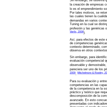
Sin embargo, se observa qu
la creación de empresas co
lo es el emprendimiento soc
Por tales motivos, se ret
las cuales tienen la cuali
demandas en varios contex
Tuning en la cual se disti
profesión y las genéricas 
Varés, 2006
).
Así, para efectos de este
de competencias genéricas d
contexto determinado, como
observa en otros contextos
Sin embargo, para identifi
evaluación competencial q
observable y demostrable, 
pareciera ser uno de los p
2009
Mitchelmore & Rowley, 2
;
Para su evaluación y entr
competencias en las capaci
de la competencia en la so
práctico y teórico que req
descomposición de la com
avanzado. En esto concue
presentadas con indicador