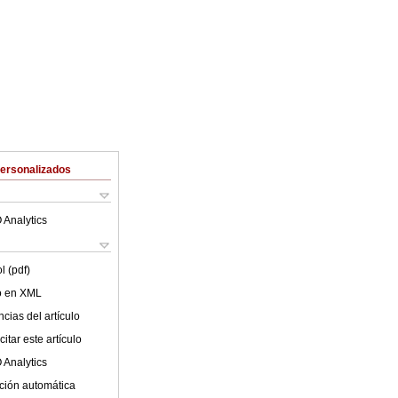
Personalizados
 Analytics
l (pdf)
lo en XML
cias del artículo
itar este artículo
 Analytics
ción automática