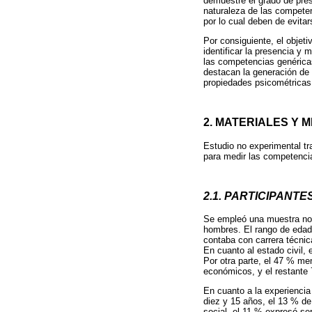
demuestre el grado de pres
naturaleza de las compete
por lo cual deben de evit
Por consiguiente, el objeti
identificar la presencia y 
las competencias genérica
destacan la generación de
propiedades psicométricas
2. MATERIALES Y 
Estudio no experimental tr
para medir las competenc
2.1. PARTICIPANTE
Se empleó una muestra no 
hombres. El rango de edad 
contaba con carrera técnic
En cuanto al estado civil,
Por otra parte, el 47 % me
económicos, y el restante
En cuanto a la experiencia 
diez y 15 años, el 13 % de
social, el 11 % expresó ser