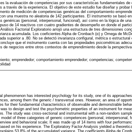
ra es la evaluación de competencias por sus características fundamentales d
 a través de la experiencia. El objetivo de este estudio fue diseñar y probar
umento de medición de competencias genéricas del comportamiento emprended
 con una muestra no aleatoria de 142 participantes. El instrumento se basó e
 genéricas (personal, interpersonal, funcional), así como en la lógica de una
puso de 14 reactivos con cuatro gradientes de desempeño en donde el partic
 Análisis Factorial Exploratorio arrojó una estructura de tres dimensiones co
varianza acumulada. Los coeficientes Alpha de Cronbach (α) y Omega de McD
ada superior a .80. No se detectó invarianza configural, métrica o estructura
 concluye que el instrumento cuenta con las propiedades psicométricas adecu
 de negocios entre otros contextos de emprendimiento desde la perspectiva
iento; emprendedor; comportamiento emprendedor; competencias; competenc
bilidad
al phenomenon has interested psychology for its study, one of its approaches 
ces, among them the generic / transversal ones. However, an area of opportuni
 for their fundamental characteristics of observable and demonstrable behav
y was to design and test the psychometric properties of an instrument for mea
s. The study was cross-sectional and instrumental with a non-random sample
model of three categories of generic competences (personal, interpersonal, fu
nterview and behavioral scale; It was made up of 14 items with four performan
 based on his experience. The Exploratory Factor Analysis yielded a theoretica
 explains 53.8% of the accumulated variance. The coefficients Alpha de Cro