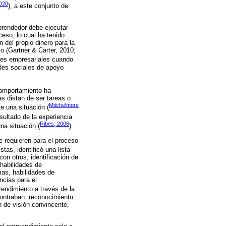
2020
), a este conjunto de
prendedor debe ejecutar
ceso, lo cual ha tenido
 del propio dinero para la
o (Gartner & Carter, 2010;
des empresariales cuando
edes sociales de apoyo
comportamiento ha
s distan de ser tareas o
Mitchelmore
e una situación (
sultado de la experiencia
Ribes, 2006
a situación (
).
e requieren para el proceso
stas, identificó una lista
on otros, identificación de
habilidades de
mas, habilidades de
ncias para el
endimiento a través de la
contraban: reconocimiento
n de visión convincente,