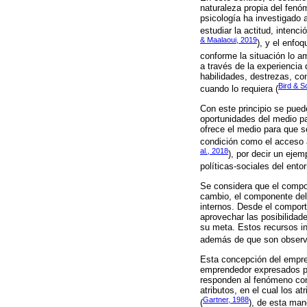
naturaleza propia del fenó
psicología ha investigado 
estudiar la actitud, inten
& Maalaoui, 2019
), y el enfo
conforme la situación lo am
a través de la experiencia 
habilidades, destrezas, co
Bird & S
cuando lo requiera (
Con este principio se pue
oportunidades del medio par
ofrece el medio para que s
condición como el acceso al
al., 2018
), por decir un eje
políticas-sociales del ento
Se considera que el compon
cambio, el componente del
internos. Desde el comport
aprovechar las posibilidad
su meta. Estos recursos in
además de que son observa
Esta concepción del empre
emprendedor expresados po
responden al fenómeno con
atributos, en el cual los a
Gartner, 1988
(
), de esta man