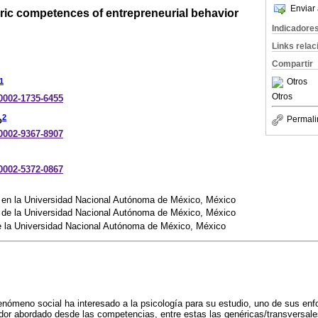
Enviar 
ic competences of entrepreneurial behavior
Indicadore
Links rela
Compartir
Otros
1
Otros
-0002-1735-6455
2
Permali
o
-0002-9367-8907
-0002-5372-0867
a en la Universidad Nacional Autónoma de México, México
a de la Universidad Nacional Autónoma de México, México
de la Universidad Nacional Autónoma de México, México
nómeno social ha interesado a la psicología para su estudio, uno de sus enf
r abordado desde las competencias, entre estas las genéricas/transversale