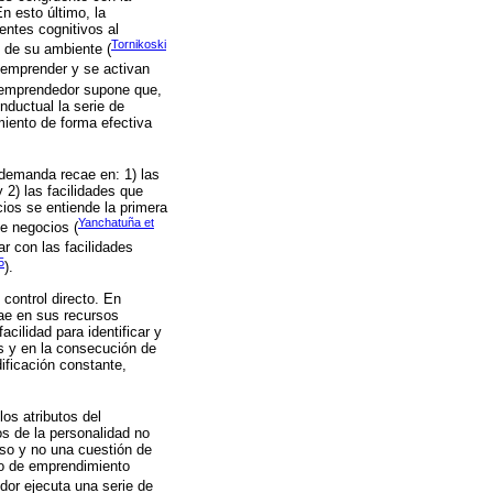
n esto último, la
entes cognitivos al
Tornikoski
s de su ambiente (
 emprender y se activan
o emprendedor supone que,
nductual la serie de
miento de forma efectiva
demanda recae en: 1) las
 2) las facilidades que
ios se entiende la primera
Yanchatuña et
de negocios (
r con las facilidades
5
).
control directo. En
ae en sus recursos
cilidad para identificar y
es y en la consecución de
ificación constante,
s atributos del
s de la personalidad no
so y no una cuestión de
eso de emprendimiento
dor ejecuta una serie de