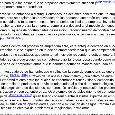
Ortiz-Valdés, 
rio para que las cosas que se proponga efectivamente sucedan (
comportamiento emprendedor.
iente se ha enfocado a distinguir entonces las acciones concretas que un em
 para esto se exploran las actividades de las personas que están en pleno pro
e actividades tales como pensamientos serios de iniciar la empresa, inversión
ahorrar dinero para la empresa, comenzar a desarrollar el modelo de negoci
 como búsqueda de oportunidades de inserción; reconocimiento de oportunida
ercado, la industria, así como clientes potenciales; extender y ampliar las r
Baron, 2007
dad (
).
ividades dentro del proceso de emprendimiento, este enfoque centrado en el 
petencias que se expresan en la acción emprendedora ya que las competencia
cretas, sino cualidades que permiten al individuo responder efectivamente ant
ntido, se dice que alguien es competente para tal o cual cosa cuando como re
 serie de comportamientos que le permiten actuar de manera adecuada en un
s investigadores se han enfocado en dilucidar la serie de competencias que s
Hodzic (2016)
jemplo,
a través de un análisis cuantitativo y cualitativo de entrevi
 emprendimiento entre las cuales se encontraban: tener visión y compartirla c
desarrollo de productos o servicios adecuados al nicho de mercado elegido, 
liderazgo, toma de decisiones, comprensión, análisis y resolución de proble
a, trabajo en equipo, entre otras. Otro ejemplo de establecimiento de compete
Morris et al. (2013)
ajo de
quien buscó consenso entre distintos expertos en empr
so, el resultado fue un modelo de trece competencias entre las cuales se en
o, evaluación de oportunidades, gestión o mitigación de riesgos, transmisió
 resolución creativa de problemas o imaginación, entre otras.