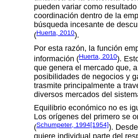
pueden variar como resultado 
coordinación dentro de la em
búsqueda incesante de descubr
Huerta, 2010
(
).
Por esta razón, la función em
Huerta, 2010
información (
). Est
que genera el mercado que, a 
posibilidades de negocios y g
trasmite principalmente a trav
diversos mercados del siste
Equilibrio económico no es igua
Los orígenes del primero se or
Schumpeter, 1994[1954]
(
). Desde
quiere individual parte del re