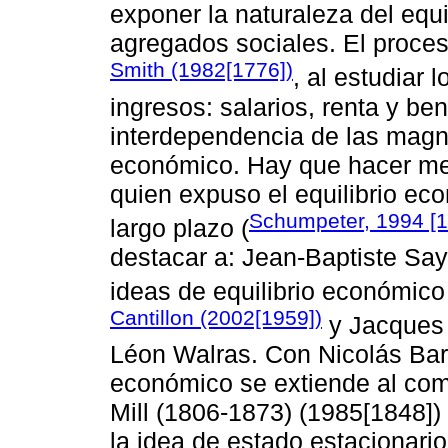
exponer la naturaleza del equ
agregados sociales. El proces
Smith (1982[1776])
, al estudiar
ingresos: salarios, renta y ben
interdependencia de las magn
económico. Hay que hacer men
quien expuso el equilibrio e
Schumpeter, 1994 [
largo plazo (
destacar a: Jean-Baptiste Sa
ideas de equilibrio económico
Cantillon (2002[1959])
y Jacques 
Léon Walras. Con Nicolás Barb
económico se extiende al come
Mill (1806-1873) (1985[1848]) 
la idea de estado estacionari