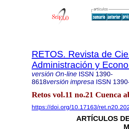
RETOS. Revista de Cien
Administración y Econ
versión On-line
ISSN
1390-
8618
versión impresa
ISSN
1390
Retos vol.11 no.21 Cuenca ab
https://doi.org/10.17163/ret.n20.20
ARTÍCULOS D
M