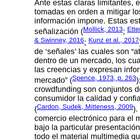
Ante estas claras limitantes,
tomadas en orden a mitigar lo
información impone. Estas est
Mollick, 2013
Ette
señalización (
;
& Swinney, 2016
Kunz et al., 2017
;
de ‘señales’ las cuales son “a
dentro de un mercado, los cua
las creencias y expresan infor
Spence, 1973, p. 263
mercado” (
)
crowdfunding son conjuntos d
consumidor la calidad y confia
Cardon, Sudek, Mitteness, 2009
(
)
comercio electrónico para el 
bajo la particular presentació
todo el material multimedia q