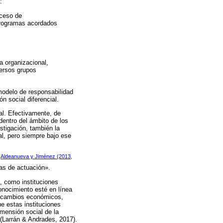
:
oceso de
 programas acordados
ia organizacional,
versos grupos
 modelo de responsabilidad
n social diferencial.
al. Efectivamente, de
dentro del ámbito de los
tigación, también la
al, pero siempre bajo ese
Aldeanueva y Jiménez (2013,
a
cas de actuación».
, como instituciones
onocimiento esté en línea
de cambios económicos,
e estas instituciones
mensión social de la
(Larrán & Andrades, 2017).