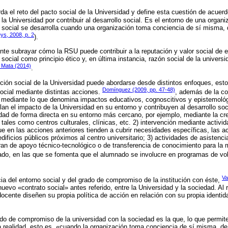
da el reto del pacto social de la Universidad y define esta cuestión de acuer
 la Universidad por contribuir al desarrollo social. Es el entorno de una organ
 social se desarrolla cuando una organización toma conciencia de sí misma, 
eys, 2008, p. 2
).
nte subrayar cómo la RSU puede contribuir a la reputación y valor social de e
social como principio ético y, en última instancia, razón social de la univer
& Mata (2014)
.
ción social de la Universidad puede abordarse desde distintos enfoques, esto
Domínguez (2009, pp. 47-48)
 social mediante distintas acciones.
, además de la co
 mediante lo que denomina impactos educativos, cognoscitivos y epistemológ
lan el impacto de la Universidad en su entorno y contribuyen al desarrollo soc
idad de forma directa en su entorno más cercano, por ejemplo, mediante la cre
 tales como centros culturales, clínicas, etc. 2) intervención mediante activ
ue en las acciones anteriores tienden a cubrir necesidades específicas, las ac
dificios públicos próximos al centro universitario; 3) actividades de asistenci
an de apoyo técnico-tecnológico o de transferencia de conocimiento para la 
iado, en las que se fomenta que el alumnado se involucre en programas de vol
Va
a del entorno social y del grado de compromiso de la institución con éste,
uevo «contrato social» antes referido, entre la Universidad y la sociedad. Al 
ocente diseñen su propia política de acción en relación con su propia identid
ado de compromiso de la universidad con la sociedad es la que, lo que permit
ga realidad, esto es, «cuando la organización toma conciencia de sí misma, de