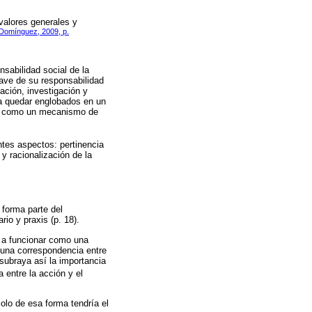
 valores generales y
Domínguez, 2009, p.
nsabilidad social de la
lave de su responsabilidad
ación, investigación y
n a quedar englobados en un
SU como un mecanismo de
ntes aspectos: pertinencia
 y racionalización de la
 forma parte del
rio y praxis (p. 18).
e a funcionar como una
a una correspondencia entre
subraya así la importancia
a entre la acción y el
olo de esa forma tendría el