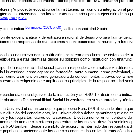
 de las autoridades académicas. Dichos principios de RSU formarían parte de
alores y/o proyecto educativo de la institución, así como su integración al pr
tégica de la universidad con los recursos necesarios para la ejecución de los
Siasa, 2009, p. 25
).
Domínguez (2009, p. 60)
 y como indica
, la Responsabilidad Social:
n de exigencia ética y de estrategia racional de desarrollo para la inteligenc
ciones que respondan de sus acciones y consecuencias, al mundo y a los di
 dada su naturaleza como institución social con otros fines, se distancia del
respuesta a estas premisas desde su posición como institución con una funció
po de la responsabilidad social pasan a responder a esa naturaleza diferenci
 la Universidad, como agente de formación, tanto humana, como profesional, 
así como a su función como generadora de conocimientos a través de la inves
puesta a la exigencia de cumplir con los principios de la responsabilidad soci
respondencia entre objetivos de la institución y su RSU. Es decir, como indic
e plasmar la Responsabilidad Social Universitaria en sus estrategias y tácti
e la Universidad es un concepto que propone Perić (2016), cuando afirma que
n y difusión del conocimiento, las Universidades deben garantizar que este c
es y los requisitos futuros de la sociedad. Efectivamente, en un contexto 
a acometido una amplia reforma para enfrentar los nuevos desafíos sociales qu
. La RSU también, desde su ámbito de acción, ha intentado dar respuesta a di
e papel en la sociedad ante los cambios acontecidos en las últimas décadas 