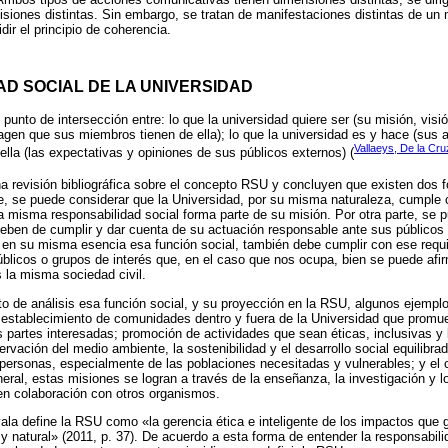
siones distintas. Sin embargo, se tratan de manifestaciones distintas de un 
ir el principio de coherencia.
AD SOCIAL DE LA UNIVERSIDAD
unto de intersección entre: lo que la universidad quiere ser (su misión, visión
magen que sus miembros tienen de ella); lo que la universidad es y hace (sus a
Vallaeys, De la Cru
ella (las expectativas y opiniones de sus públicos externos) (
a revisión bibliográfica sobre el concepto RSU y concluyen que existen dos 
e, se puede considerar que la Universidad, por su misma naturaleza, cumple c
a misma responsabilidad social forma parte de su misión. Por otra parte, se 
eben de cumplir y dar cuenta de su actuación responsable ante sus públicos in
en su misma esencia esa función social, también debe cumplir con ese requi
úblicos o grupos de interés que, en el caso que nos ocupa, bien se puede afi
 la misma sociedad civil.
 de análisis esa función social, y su proyección en la RSU, algunos ejemp
: establecimiento de comunidades dentro y fuera de la Universidad que prom
es partes interesadas; promoción de actividades que sean éticas, inclusivas y 
ervación del medio ambiente, la sostenibilidad y el desarrollo social equilibra
s personas, especialmente de las poblaciones necesitadas y vulnerables; y el
eral, estas misiones se logran a través de la enseñanza, la investigación y lo
en colaboración con otros organismos.
la define la RSU como «la gerencia ética e inteligente de los impactos que 
 natural» (2011, p. 37). De acuerdo a esta forma de entender la responsabilid