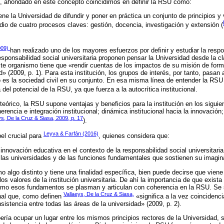
d, ahondado en este concepto coincidimos en definir la RSU como:
ne la Universidad de difundir y poner en práctica un conjunto de principios y
dio de cuatro procesos claves: gestión, docencia, investigación y extensión (
009)
han realizado uno de los mayores esfuerzos por definir y estudiar la respo
esponsabilidad social universitaria proponen pensar la Universidad desde la c
ste organismo tiene que «rendir cuentas de los impactos de su misión de form
d» (2009, p. 1). Para esta institución, los grupos de interés, por tanto, pasa
es la sociedad civil en su conjunto. En esa misma línea de entender la R
del potencial de la RSU, ya que fuerza a la autocrítica institucional.
eórico, la RSU supone ventajas y beneficios para la institución en los siguie
erencia e integración institucional; dinámica institucional hacia la innovación;
ys, De la Cruz & Siasa, 2009, p. 17
).
Leyva & Farfán (2016)
el crucial para
, quienes considera que:
innovación educativa en el contexto de la responsabilidad social universitaria
de las universidades y de las funciones fundamentales que sostienen su imagina
algo distinto y tiene una finalidad específica, bien puede decirse que vien
os valores de la institución universitaria. De ahí la importancia de que exist
cómo esos fundamentos se plasman y articulan con coherencia en la RSU. Se 
Vallaeys, De la Cruz & Siasa,
onal que, como definen
«significa a la vez coincidenci
nsistencia entre todas las áreas de la universidad» (2009, p. 2).
ería ocupar un lugar entre los mismos principios rectores de la Universidad, s