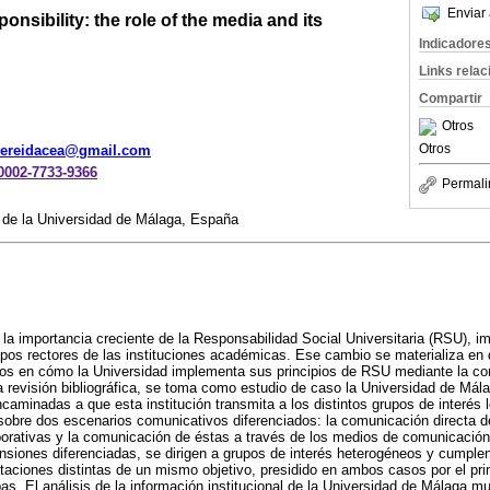
Enviar 
ponsibility: the role of the media and its
Indicadore
Links rela
Compartir
Otros
Otros
ereidacea@gmail.com
-0002-7733-9366
Permali
a de la Universidad de Málaga, España
a la importancia creciente de la Responsabilidad Social Universitaria (RSU), 
uipos rectores de las instituciones académicas. Ese cambio se materializa en
mos en cómo la Universidad implementa sus principios de RSU mediante la c
a revisión bibliográfica, se toma como estudio de caso la Universidad de Mála
aminadas a que esta institución transmita a los distintos grupos de interés 
sobre dos escenarios comunicativos diferenciados: la comunicación directa 
porativas y la comunicación de éstas a través de los medios de comunicació
siones diferenciadas, se dirigen a grupos de interés heterogéneos y cumplen
staciones distintas de un mismo objetivo, presidido en ambos casos por el pri
s. El análisis de la información institucional de la Universidad de Málaga mu