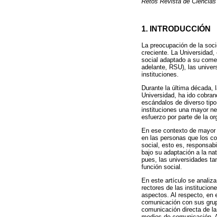
Retos Revista de Ciencias
1. INTRODUCCIÓN
La preocupación de la soci
creciente. La Universidad,
social adaptado a su comet
adelante, RSU), las univer
instituciones.
Durante la última década, 
Universidad, ha ido cobrand
escándalos de diverso tip
instituciones una mayor n
esfuerzo por parte de la o
En ese contexto de mayor c
en las personas que los co
social, esto es, responsabi
bajo su adaptación a la nat
pues, las universidades ta
función social.
En este artículo se analiz
rectores de las institucio
aspectos. Al respecto, en 
comunicación con sus grupo
comunicación directa de la
medios de comunicación. A