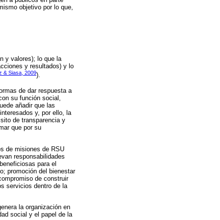
mismo objetivo por lo que,
 y valores); lo que la
cciones y resultados) y lo
z & Siasa, 2009
).
formas de dar respuesta a
on su función social,
puede añadir que las
teresados y, por ello, la
sito de transparencia y
rmar que por su
los de misiones de RSU
uevan responsabilidades
beneficiosas para el
do; promoción del bienestar
 compromiso de construir
s servicios dentro de la
genera la organización en
ad social y el papel de la