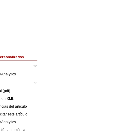
Personalizados
 Analytics
l (pdf)
lo en XML
cias del artículo
itar este artículo
 Analytics
ción automática