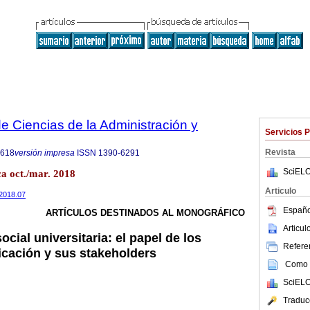
 Ciencias de la Administración y
Servicios 
Revista
8618
versión impresa
ISSN
1390-6291
SciELO
ca oct./mar. 2018
Articulo
.2018.07
Españo
ARTÍCULOS DESTINADOS AL MONOGRÁFICO
Articu
cial universitaria: el papel de los
Referen
cación y sus stakeholders
Como c
SciELO
Traduc