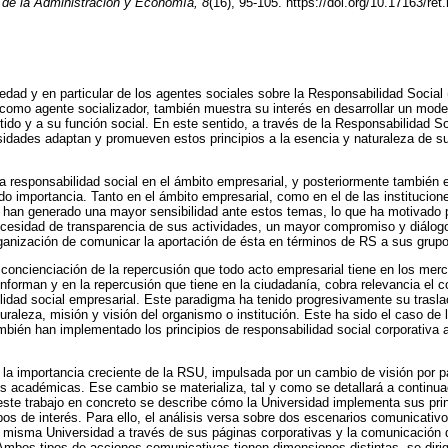
 de la Administración y Economía, 8
(16), 95-105. https://doi.org/10.17163/re
edad y en particular de los agentes sociales sobre la Responsabilidad Social
 como agente socializador, también muestra su interés en desarrollar un mode
ido y a su función social. En este sentido, a través de la Responsabilidad Soc
sidades adaptan y promueven estos principios a la esencia y naturaleza de 
la responsabilidad social en el ámbito empresarial, y posteriormente también 
o importancia. Tanto en el ámbito empresarial, como en el de las institucione
o han generado una mayor sensibilidad ante estos temas, lo que ha motivado 
ecesidad de transparencia de sus actividades, un mayor compromiso y diálog
rganización de comunicar la aportación de ésta en términos de RS a sus grupo
oncienciación de la repercusión que todo acto empresarial tiene en los merc
nforman y en la repercusión que tiene en la ciudadanía, cobra relevancia el 
lidad social empresarial. Este paradigma ha tenido progresivamente su traslac
uraleza, misión y visión del organismo o institución. Este ha sido el caso de 
mbién han implementado los principios de responsabilidad social corporativa 
a la importancia creciente de la RSU, impulsada por un cambio de visión por p
nes académicas. Ese cambio se materializa, tal y como se detallará a continua
este trabajo en concreto se describe cómo la Universidad implementa sus pr
s de interés. Para ello, el análisis versa sobre dos escenarios comunicativo
 misma Universidad a través de sus páginas corporativas y la comunicación d
mbos tipos de acciones comunicativas tienen dimensiones distintas, se dirig