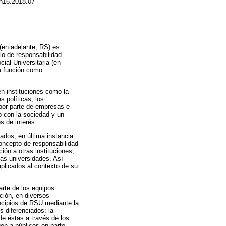
t.n16.2018.07
 (en adelante, RS) es
lo de responsabilidad
ial Universitaria (en
su función como
en instituciones como la
s políticas, los
por parte de empresas e
o con la sociedad y un
s de interés.
ados, en última instancia
concepto de responsabilidad
ión a otras instituciones,
las universidades. Así
aplicados al contexto de su
arte de los equipos
ción, en diversos
incipios de RSU mediante la
s diferenciados: la
e éstas a través de los
en a públicos en parte