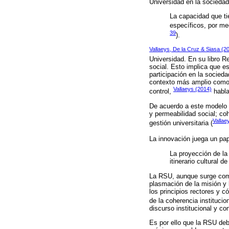
Universidad en la socieda
La capacidad que tie
específicos, por me
39
).
Vallaeys, De la Cruz & Siasa (2
Universidad. En su libro R
social. Esto implica que e
participación en la socieda
contexto más amplio como 
Vallaeys (2014)
control,
habla 
De acuerdo a este modelo t
y permeabilidad social; coh
Vallae
gestión universitaria (
La innovación juega un pap
La proyección de la 
itinerario cultural 
La RSU, aunque surge como 
plasmación de la misión y l
los principios rectores y 
de la coherencia instituci
discurso institucional y co
Es por ello que la RSU deb