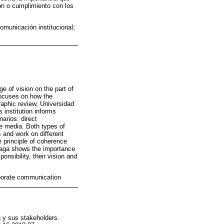
ón o cumplimiento con los
omunicación institucional;
e of vision on the part of
focuses on how the
raphic review, Universidad
 institution informs
narios: direct
he media. Both types of
 and work on different
e principle of coherence
álaga shows the importance
ponsibility, their vision and
orporate communication
n y sus stakeholders.