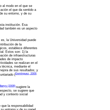
do al modo en el que se
ización el que da sentido a
de su entorno, y de su
sta institución. Esa
sidad también es un aspecto
 es, la Universidad puede
ntribución de la
icos, establece diferentes
ial. Estos son: 1) la
ación de infraestructuras
idades de impacto
tividades se realizan en el
a técnica, mediante el
mejora de sus resultados; y
Domínguez, 2009,
untariado (
llaeys (2008)
sugiere la
respecto, se sugiere que
ad y contexto social
e que la responsabilidad
 su entorno y de su papel