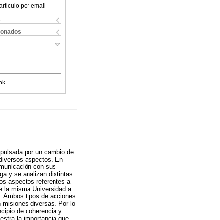
articulo por email
s
cionados
nk
impulsada por un cambio de
 diversos aspectos. En
omunicación con sus
ga y se analizan distintas
los aspectos referentes a
de la misma Universidad a
n. Ambos tipos de acciones
 misiones diversas. Por lo
ncipio de coherencia y
estra la importancia que