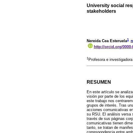
University social res
stakeholders
1
Nereida Cea Esteruela
n
http://orcid.org/0000
1
Profesora e investigador
RESUMEN
En este artículo se analiz
visión por parte de los eq
este trabajo nos centrare
grupos de interés. Tras un
acciones comunicativas enc
su RSU. El análisis versa 
través de sus páginas cor
comunicativas tienen dimen
tanto, se tratan de manife
correspondencia entre amba