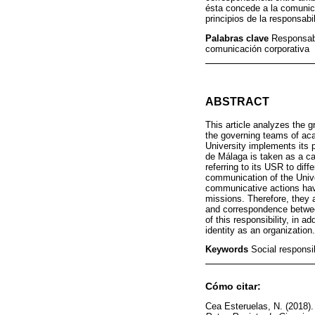
ésta concede a la comunic
principios de la responsabi
Palabras clave
Responsabi
comunicación corporativa
ABSTRACT
This article analyzes the g
the governing teams of aca
University implements its 
de Málaga is taken as a ca
referring to its USR to dif
communication of the Unive
communicative actions have
missions. Therefore, they a
and correspondence between
of this responsibility, in a
identity as an organization.
Keywords
Social responsi
Cómo citar:
Cea Esteruelas, N. (2018).