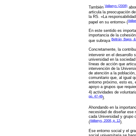
Vallaeys (2008)
También
abor
articula la preocupación de
la RS. «La responsabilidad
Valla
papel en su entorno» (
En este sentido es importa
importancia de la cohesión 
Beltrán, Bajos, 
que subraya
Concretamente, la contribu
intervenir en el desarrollo
universidad en la sociedad
líneas de acción que articu
intervención de la Univers
de atención a la población,
comunitario que, al igual q
entorno próximo, esto es, e
apoyo a grupos que requier
4) actividades de voluntar
pp. 47-48
).
Ahondando en la importanci
necesidad de diseñar ese n
cada Universidad y grupo d
Vallaeys, 2008, p. 12
(
).
Ese entorno social y el gr
social universitaria se ha