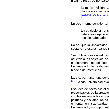
máximo respaldo por parte
La misión, visión, v
planificación estra
Vallaeys, De la Cruz & 
(
En ese mismo sentido, tal
En su doble dimensió
pide a las organiza
sociales afectados.
De ahí que la Universidad,
social empresarial, dando 
Sus obligaciones en el cam
acuerdo a los objetivos de
estrictamente académico, 
Universidad intenta dar res
modelo de institución.
Existe, por tanto, una cor
p. 2)
«cada universidad suel
Esa idea de pacto social d
responsables de la creació
con las necesidades actual
políticos y sociales, se h
enfrentan en la actualidad
Universidad y su important