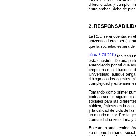
diferenciados y cumplen mi
entre ambas, debe de presid
2. RESPONSABILID
La RSU se encuentra en el p
universidad cree ser (la i
que la sociedad espera de 
López & Gil (2011)
realizan un
esta cuestión. De una part
entendiendo por tal que es
empresas e instituciones d
Universidad, aunque tenga 
diálogo con los agentes, p
complejidad y extensión es
Tomando como primer punto
podrían ser los siguientes
sociales para las diferent
público; énfasis en la cons
y la calidad de vida de la
un mundo mejor. Por lo gen
comunidad universitaria y 
En este mismo sentido, Aya
su entorno humano, social y