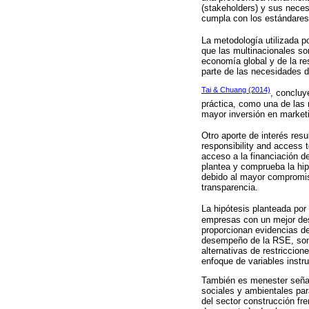
(stakeholders) y sus neces
cumpla con los estándares y
La metodología utilizada p
que las multinacionales so
economía global y de la re
parte de las necesidades 
Tai & Chuang (2014)
, concluy
práctica, como una de las 
mayor inversión en marketin
Otro aporte de interés resu
responsibility and access 
acceso a la financiación d
plantea y comprueba la hip
debido al mayor compromiso
transparencia.
La hipótesis planteada por
empresas con un mejor des
proporcionan evidencias de
desempeño de la RSE, son i
alternativas de restriccio
enfoque de variables inst
También es menester señal
sociales y ambientales par
del sector construcción fr