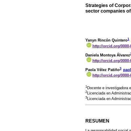
Strategies of Corpor
sector companies of
1
Yanyn Rincón Quintero
http://orcid.org/0000
Daniela Montoya Álvarez
http://orcid.org/0000
3
Paola Vélez Patiño
pao
http://orcid.org/0000
1
Docente e investigadora e
2
Licenciada en Administrac
3
Licenciada en Administrac
RESUMEN
La responsabilidad social 