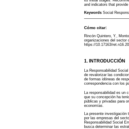
its initial stages. Recomme
and indicators that provide
Keywords
Social Responsi
Cómo citar:
Rincón Quintero, Y., Monto
organizaciones del sector 
https://10.17163/ret.n16.2
1. INTRODUCCIÓN
La Responsabilidad Social 
de revalorizar las condicio
de formas idóneas de respo
correspondencia con los pú
La responsabilidad es un 
que su concepción ha tenid
públicas y privadas para or
economías.
La presente investigación 
por las empresas del sector
Responsabilidad Social Emp
busca determinar las estra