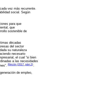
 cada vez más recurrente.
bilidad social. Según
ciones para que
iental, que
rollo sostenible de
últimas décadas
presas del sector
 dada su naturaleza
haciendo necesario
resarial, el cual “si bien
rdinadas a las necesidades
Rincón (2017, párr.2)
unes”.
.
 generación de empleo,