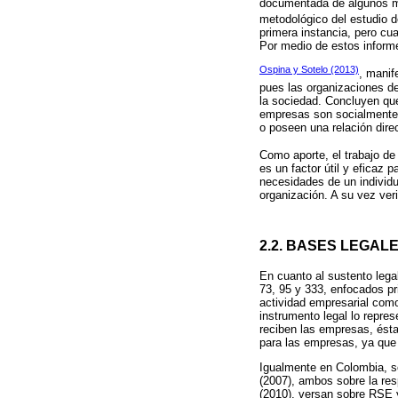
documentada de algunos mo
metodológico del estudio 
primera instancia, pero c
Por medio de estos informes
Ospina y Sotelo (2013)
, manif
pues las organizaciones d
la sociedad. Concluyen qu
empresas son socialmente r
o poseen una relación dire
Como aporte, el trabajo d
es un factor útil y eficaz 
necesidades de un individu
organización. A su vez ver
2.2. BASES LEGAL
En cuanto al sustento lega
73, 95 y 333, enfocados pr
actividad empresarial como 
instrumento legal lo repre
reciben las empresas, ésta
para las empresas, ya que
Igualmente en Colombia, s
(2007), ambos sobre la res
(2010), versan sobre RSE y 