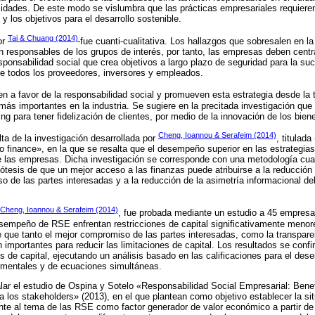
idades. De este modo se vislumbra que las prácticas empresariales requiere
 los objetivos para el desarrollo sostenible.
Tai & Chuang (2014)
or
fue cuanti-cualitativa. Los hallazgos que sobresalen en la
n responsables de los grupos de interés, por tanto, las empresas deben centra
sponsabilidad social que crea objetivos a largo plazo de seguridad para la su
de todos los proveedores, inversores y empleados.
en a favor de la responsabilidad social y promueven esta estrategia desde la 
más importantes en la industria. Se sugiere en la precitada investigación que
g para tener fidelización de clientes, por medio de la innovación de los biene
Cheng, Ioannou & Serafeim (2014)
lta de la investigación desarrollada por
, titulad
to finance», en la que se resalta que el desempeño superior en las estrateg
e las empresas. Dicha investigación se corresponde con una metodología cuan
ótesis de que un mejor acceso a las finanzas puede atribuirse a la reducción
 de las partes interesadas y a la reducción de la asimetría informacional de
Cheng, Ioannou & Serafeim (2014)
, fue probada mediante un estudio a 45 empresa
empeño de RSE enfrentan restricciones de capital significativamente menore
 que tanto el mejor compromiso de las partes interesadas, como la transparen
mportantes para reducir las limitaciones de capital. Los resultados se conf
nes de capital, ejecutando un análisis basado en las calificaciones para el d
rumentales y de ecuaciones simultáneas.
ar el estudio de Ospina y Sotelo «Responsabilidad Social Empresarial: Bene
a los stakeholders» (2013), en el que plantean como objetivo establecer la s
ente al tema de las RSE como factor generador de valor económico a partir de