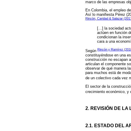
marco de las empresas obj
En Colombia, el empleo de
Así lo manifiesta Pérez (2
Rincón, Caridad & Salazar (201
[…] la sociedad ac
actúen en función de
condicionan la inse
cara a una economía
Rincón y Ramírez (2018
Según
constituyéndose en una esp
construcción no escapan a 
articulan el componente so
observar de qué manera las
para muchos está de moda,
de un colectivo cada vez 
El sector de la construcci
crecimiento económico, y d
2. REVISIÓN DE LA
2.1. ESTADO DEL A