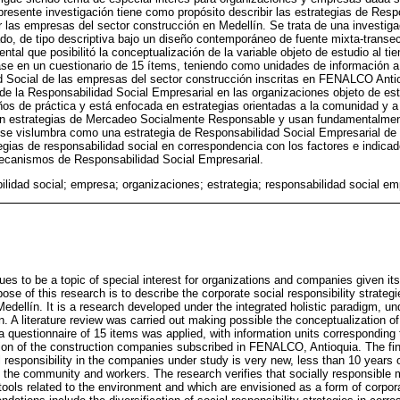
presente investigación tiene como propósito describir las estrategias de Resp
las empresas del sector construcción en Medellín. Se trata de una investigac
ado, de tipo descriptiva bajo un diseño contemporáneo de fuente mixta-transec
ntal que posibilitó la conceptualización de la variable objeto de estudio al t
ase en un cuestionario de 15 ítems, teniendo como unidades de información a
d Social de las empresas del sector construcción inscritas en FENALCO Anti
 de la Responsabilidad Social Empresarial en las organizaciones objeto de es
s de práctica y está enfocada en estrategias orientadas a la comunidad y a 
can estrategias de Mercadeo Socialmente Responsable y usan fundamentalmen
se vislumbra como una estrategia de Responsabilidad Social Empresarial de 
ategias de responsabilidad social en correspondencia con los factores e indica
ecanismos de Responsabilidad Social Empresarial.
lidad social; empresa; organizaciones; estrategia; responsabilidad social em
nues to be a topic of special interest for organizations and companies given 
ose of this research is to describe the corporate social responsibility strate
Medellín. It is a research developed under the integrated holistic paradigm, u
gn. A literature review was carried out making possible the conceptualization of
 questionnaire of 15 items was applied, with information units corresponding 
tion of the construction companies subscribed in FENALCO, Antioquia. The fi
l responsibility in the companies under study is very new, less than 10 years o
s the community and workers. The research verifies that socially responsible 
tools related to the environment and which are envisioned as a form of corporat