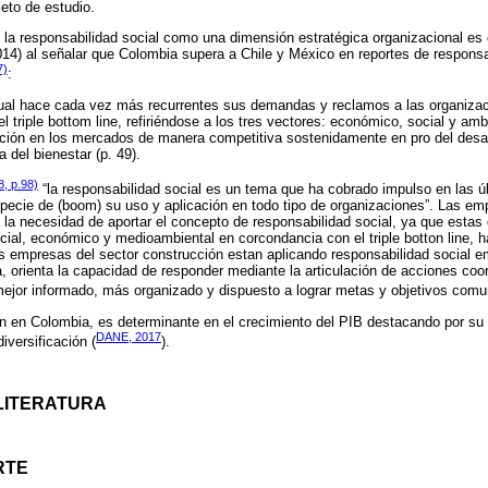
eto de estudio.
 la responsabilidad social como una dimensión estratégica organizacional es
014) al señalar que Colombia supera a Chile y México en reportes de responsa
7)
:
tual hace cada vez más recurrentes sus demandas y reclamos a las organiza
l triple bottom line, refiriéndose a los tres vectores: económico, social y amb
rción en los mercados de manera competitiva sostenidamente en pro del desar
 del bienestar (p. 49).
, p.98)
“la responsabilidad social es un tema que ha cobrado impulso en las 
ecie de (boom) su uso y aplicación en todo tipo de organizaciones”. Las em
la necesidad de aportar el concepto de responsabilidad social, ya que estas
cial, económico y medioambiental en corcondancia con el triple botton line, 
 empresas del sector construcción estan aplicando responsabilidad social emp
 orienta la capacidad de responder mediante la articulación de acciones coo
mejor informado, más organizado y dispuesto a lograr metas y objetivos com
ón en Colombia, es determinante en el crecimiento del PIB destacando por su
DANE, 2017
iversificación (
).
 LITERATURA
RTE