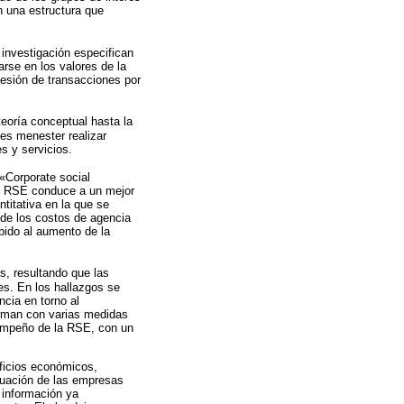
n una estructura que
 investigación especifican
rse en los valores de la
cesión de transacciones por
teoría conceptual hasta la
 es menester realizar
s y servicios.
a «Corporate social
ias RSE conduce a un mejor
titativa en la que se
 de los costos de agencia
bido al aumento de la
s, resultando que las
s. En los hallazgos se
cia en torno al
irman con varias medidas
esempeño de la RSE, con un
ficios económicos,
ituación de las empresas
 información ya