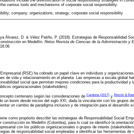
ndations include the diversification of social responsibility strategies in corr
 the various tools and mechanisms of corporate social responsibility.
bility; company; organizations; strategy; corporate social responsibility
ya Álvarez, D. & Vélez Patiño, P. (2018). Estrategias de Responsabilidad So
construcción en Medellín.
Retos Revista de Ciencias de la Administración y 
018.06
Empresarial (RSE) ha cobrado un papel clave en individuos y organizaciones 
nes de vida y relacionamiento en el planeta. Las empresas a escala global han
nsabilidad social que permitan mejores condiciones para la productividad y l
blicos organizacionales (stakeholders).
Cardona (2017)
Rincón & Ram
concepto centenario según las consideraciones de
y
o un boom desde inicios del siglo XXI, dada la vinculación con los grupos de
ientar un cambio de paradigma inclusivo y de integración para el desarrollo so
tiene como propósito describir las estrategias de Responsabilidad Social Em
 construcción en Medellín (Colombia), para lo cual se identificó la orientació
resarial con los públicos organizacionales o grupos de interés (stakeholders
tegias de responsabilidad social empleadas e identificar las herramientas de r