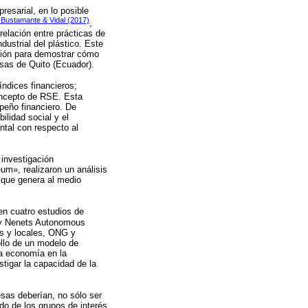
esarial, en lo posible
, Bustamante & Vidal (2017)
,
relación entre prácticas de
ustrial del plástico. Este
ción para demostrar cómo
sas de Quito (Ecuador).
índices financieros;
oncepto de RSE. Esta
peño financiero. De
ilidad social y el
ntal con respecto al
 investigación
um», realizaron un análisis
 que genera al medio
en cuatro estudios de
 y Nenets Autonomous
es y locales, ONG y
ollo de un modelo de
la economía en la
tigar la capacidad de la
esas deberían, no sólo ser
do de los grupos de interés