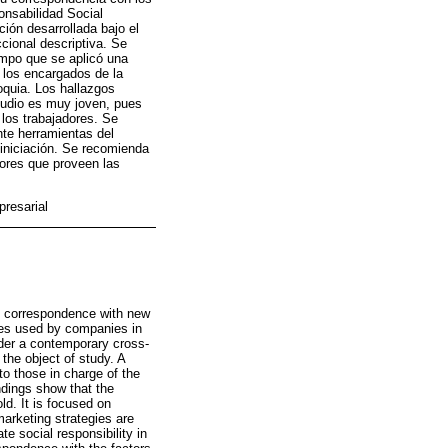
onsabilidad Social
ión desarrollada bajo el
cional descriptiva. Se
iempo que se aplicó una
 los encargados de la
oquia. Los hallazgos
tudio es muy joven, pues
los trabajadores. Se
te herramientas del
iniciación. Se recomienda
dores que proveen las
presarial
its correspondence with new
gies used by companies in
nder a contemporary cross-
 the object of study. A
to those in charge of the
ndings show that the
ld. It is focused on
marketing strategies are
e social responsibility in