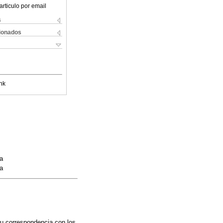
articulo por email
s
cionados
nk
ia
ia
su correspondencia con los