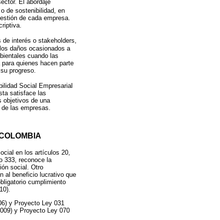
ctor. El abordaje
 o de sostenibilidad, en
gestión de cada empresa.
riptiva.
 de interés o stakeholders,
 los daños ocasionados a
bientales cuando las
a para quienes hacen parte
 su progreso.
ilidad Social Empresarial
sta satisface las
s objetivos de una
s de las empresas.
 COLOMBIA
cial en los artículos 20,
o 333, reconoce la
ión social. Otro
 al beneficio lucrativo que
bligatorio cumplimiento
10).
06) y Proyecto Ley 031
2009) y Proyecto Ley 070