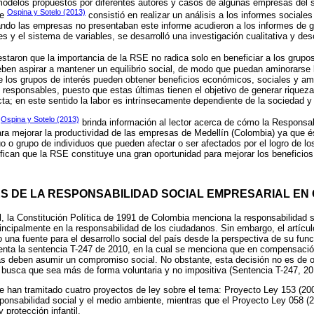
delos propuestos por diferentes autores y casos de algunas empresas del se
Ospina y Sotelo (2013)
de
consistió en realizar un análisis a los informes sociales
uando las empresas no presentaban este informe acudieron a los informes de 
 y el sistema de variables, se desarrolló una investigación cualitativa y desc
estaron que la importancia de la RSE no radica solo en beneficiar a los grupos
eben aspirar a mantener un equilibrio social, de modo que puedan aminorarse
e los grupos de interés pueden obtener beneficios económicos, sociales y am
esponsables, puesto que estas últimas tienen el objetivo de generar riquez
cta; en este sentido la labor es intrínsecamente dependiente de la sociedad y
Ospina y Sotelo (2013)
e
brinda información al lector acerca de cómo la Responsab
para mejorar la productividad de las empresas de Medellín (Colombia) ya que é
o o grupo de individuos que pueden afectar o ser afectados por el logro de lo
ifican que la RSE constituye una gran oportunidad para mejorar los beneficio
ES DE LA RESPONSABILIDAD SOCIAL EMPRESARIAL EN
l, la Constitución Política de 1991 de Colombia menciona la responsabilidad so
incipalmente en la responsabilidad de los ciudadanos. Sin embargo, el artícul
una fuente para el desarrollo social del país desde la perspectiva de su func
senta la sentencia T-247 de 2010, en la cual se menciona que en compensación
s deben asumir un compromiso social. No obstante, esta decisión no es de o
 busca que sea más de forma voluntaria y no impositiva (Sentencia T-247, 20
e han tramitado cuatro proyectos de ley sobre el tema: Proyecto Ley 153 (20
ponsabilidad social y el medio ambiente, mientras que el Proyecto Ley 058 (
protección infantil.