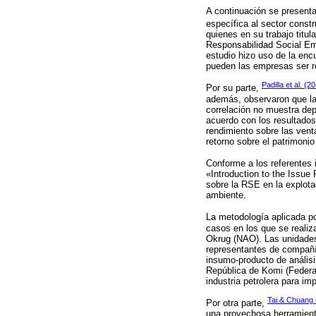
A continuación se presenta
específica al sector const
quienes en su trabajo titu
Responsabilidad Social Emp
estudio hizo uso de la en
pueden las empresas ser r
Padilla et al. (2
Por su parte,
además, observaron que l
correlación no muestra dep
acuerdo con los resultados 
rendimiento sobre las vent
retorno sobre el patrimoni
Conforme a los referentes 
«Introduction to the Issue
sobre la RSE en la explota
ambiente.
La metodología aplicada p
casos en los que se reali
Okrug (NAO). Las unidades 
representantes de compañía
insumo-producto de análisi
República de Komi (Federac
industria petrolera para i
Tai & Chuang 
Por otra parte,
una provechosa herramienta