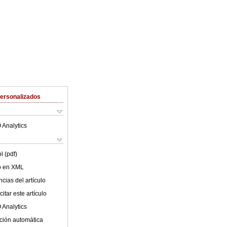
Personalizados
 Analytics
l (pdf)
lo en XML
cias del artículo
itar este artículo
 Analytics
ción automática