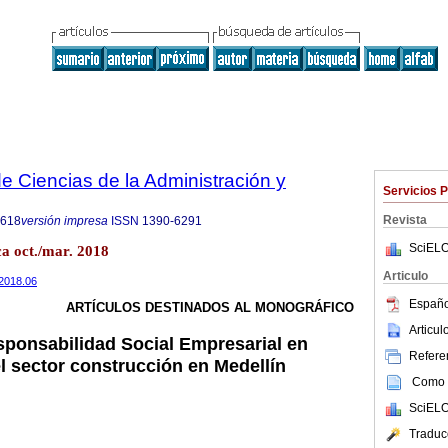
 Ciencias de la Administración y
Servicios 
Revista
8618
versión impresa
ISSN
1390-6291
SciELO
ca oct./mar. 2018
Articulo
.2018.06
Españo
ARTÍCULOS DESTINADOS AL MONOGRÁFICO
Articu
sponsabilidad Social Empresarial en
Referen
l sector construcción en Medellín
Como c
SciELO
Traduc