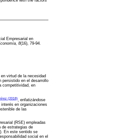
espondence with the factors
cial Empresarial en
Economía, 8
(16), 79-94.
en virtud de la necesidad
 persistido en el desarrollo
a competitividad, en
írez (2018)
, enfatizándose
 interés en organizaciones
stenible de las
presarial (RSE) empleadas
n de estrategias de
). En este sentido se
esponsabilidad social en el