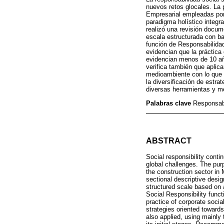
nuevos retos glocales. La 
Empresarial empleadas por 
paradigma holístico integr
realizó una revisión docume
escala estructurada con b
función de Responsabilida
evidencian que la práctica
evidencian menos de 10 año
verifica también que apli
medioambiente con lo que 
la diversificación de estr
diversas herramientas y m
Palabras clave
Responsabi
ABSTRACT
Social responsibility conti
global challenges. The purp
the construction sector in 
sec­tional descriptive desi
structured scale based on a
Social Responsibility func
practice of corporate socia
strategies oriented toward
also applied, using mainly 