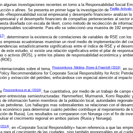
n algunas investigaciones recientes en torno a la Responsabilidad Social Empr
Padilla, Arévalo
rucción o afines. Se presenta en primer lugar la investigación de
lado «Responsabilidad social empresarial y desempeño financiero» analizan la 
resarial y el desempeño financiero de compañías pertenecientes al sector ind
cuesta diseñada con escala de likert, como método de recolección de informa
esponsables socialmente. Para ello se seleccionó una muestra de 192 empre
017)
, determinaron la existencia de correlaciones de variables de RSE con los 
as empresas ecuatorianas muestran un nivel medio de implementación del c
endencias estadísticamente significativas entre el índice de RSE y el desem
de este estudio, sí existe una relación significativa entre el pilar de responsab
as o activos (ROS), y entre los pilares de responsabilidad económica y ambie
o (ROE).
Poussenkova, Nikitina, Rowe & Fjaertoft (2016)
internacionales sobre el tema,
, en su
 Policy Recommendations for Corporate Social Responsibility for Arctic Petrole
ción y extracción del petróleo, enfocándose con especial atención al impacto
Poussenkova et al. (2016)
or
, fue cuantitativa, por medio de un trabajo de campo 
zaron entrevistas semiestructuradas: Hammerfest, Murmansk, Komi Republic
de información fueron miembros de la población local, autoridades regional
s petroleras. Los hallazgos mas sobresalientes se relacionan con el desarr
s económico para determinar cuánto petróleo contribuye al mejoramiento de 
ión de Rusia). Los resultados se compararon con Noruega con el fin de inves
mpulsar el crecimiento regional en ambos países (Rusia y Noruega).
(2014)
, en «Corporate Social Responsibility» hacen referencia a que las empr
 para el crecimiento de las ciudades, sino también responsables en el cuida