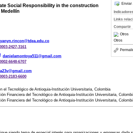
Enviar 
ate Social Responsibility in the construction
 Medellín
Indicadore
Links rela
Compartir
Otros
Otros
yanyn.rincon@tdea.edu.co
-0003-2427-3161
Permali
2
danielamontoya511@gmail.com
-0002-6648-6707
la23v@gmail.com
-0003-2183-6600
n el Tecnológico de Antioquia-Institución Universitaria, Colombia
ión Financiera del Tecnológico de Antioquia-Institución Universitaria, Colomb
ión Financiera del Tecnológico de Antioquia-Institución Universitaria, Colomb
sigue siendo tema de especial interés para organizaciones y empresas dada 