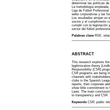
determinar las políticas de
La metodología empleada, c
Liga de Fútbol Profesional
webs corporativas y las fu
Los resultados arrojan un 
socios y el cumplimento co
cumplir con la legislación
sector del fútbol profesion
Palabras clave
RSE; relac
ABSTRACT
This research explores the
legitimization theory (Lind
Responsibility (CSR) progra
CSR programs are being int
channels with stakeholders
clubs in the Spanish League
reports, their corporate we
show little commitment to
Laws. The main conclusion 
to transparency and CSR. T
Keywords
CSR; public rela