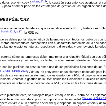
La Liga, 2017
s datos económicos» (
); la cuestión será entonces averiguar si 
 pasa a formar parte de las estrategias de gestión de las organizaciones de
IONES PÚBLICAS
onceptualmente en la relación que se establece entre RSE y Relaciones Públ
Social (2017, p.17)
, la RSE es:
ue se define por la relación ética de la empresa con todos los públicos con lo
e metas empresariales compatibles con el desarrollo sostenible de la socieda
ara las generaciones futuras, respetando la diversidad y promoviendo la redu
e patenta cómo las empresas deben mantener una relación (ética) con sus púb
a sus intereses y demandas; por tanto, un acercamiento desde las Relaciones
es con los públicos se postula como una de las principales funciones de las 
2
Grunig, & Hunt, 2003
;
) y éstas, se convierten en un elemento necesario para la
ás de convertirse en un elemento cohesionador de la RSE al propiciar una rel
holders. Abordar la gestión de la RSE desde las Relaciones Públicas es inevi
keholders está tanto en el corazón de la RSE, como en las funciones de las R
este planteamiento, se trabajará bajo el enfoque de la «Teoría de la Legitimac
(Shocker, & Sethi, 1
stablecen un contrato explícito o implícito con la sociedad
 opera en virtud a un contrato social del que depende su supervivencia y desar