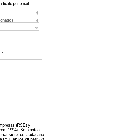
articulo por email
s
cionados
nk
 empresas (RSE) y
lom, 1994). Se plantea
timar su rol de ciudadano
la RSE en los clubes; (2)