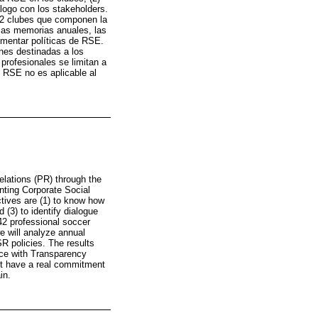
álogo con los stakeholders.
 42 clubes que componen la
 las memorias anuales, las
ementar políticas de RSE.
nes destinadas a los
profesionales se limitan a
e RSE no es aplicable al
elations (PR) through the
enting Corporate Social
ctives are (1) to know how
(3) to identify dialogue
42 professional soccer
we will analyze annual
SR policies. The results
ce with Transparency
not have a real commitment
in.