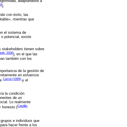
legitimidad, adaptándose a
39
).
ndo con éxito, las
ptable», mientras que
on el sistema de
o potencial, existe
s stakeholders tienen sobre
otti, 2006
), en el que las
ean también con los
mportancia de la gestión de
ncretamente en esfuerzos
Carrol (1999)
de
y el
ra la condición
onentes de un
ocial. Lo realmente
Castillo,
y honesto (
 grupos e individuos que
para hacer frente a los