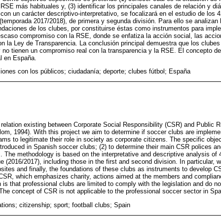
 RSE más habituales y, (3) identificar los principales canales de relación y di
on un carácter descriptivo-interpretativo, se focalizará en el estudio de los
 (temporada 2017/2018), de primera y segunda división. Para ello se analizan
ndaciones de los clubes, por constituirse éstas como instrumentos para impl
escaso compromiso con la RSE, donde se enfatiza la acción social, las accio
n la Ley de Transparencia. La conclusión principal demuestra que los clubes 
 y no tienen un compromiso real con la transparencia y la RSE. El concepto d
al en España.
iones con los públicos; ciudadanía; deporte; clubes fútbol; España
 relation existing between Corporate Social Responsibility (CSR) and Public R
blom, 1994). With this project we aim to determine if soccer clubs are implem
ms to legitimate their role in society as corporate citizens. The specific obje
roduced in Spanish soccer clubs; (2) to determine their main CSR polices and 
. The methodology is based on the interpretative and descriptive analysis of 
 (2016/2017), including those in the first and second division. In particular, 
bsites and finally, the foundations of these clubs as instruments to develop C
 CSR, which emphasizes charity, actions aimed at the members and complian
is that professional clubs are limited to comply with the legislation and do 
he concept of CSR is not applicable to the professional soccer sector in Spa
tions; citizenship; sport; football clubs; Spain