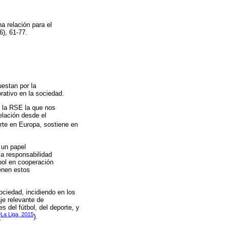
a relación para el
6), 61-77.
uestan por la
rativo en la sociedad.
s la RSE la que nos
elación desde el
rte en Europa, sostiene en
 un papel
la responsabilidad
bol en cooperación
enen estos
ociedad, incidiendo en los
je relevante de
 del fútbol, del deporte, y
La Liga, 2015
(
).