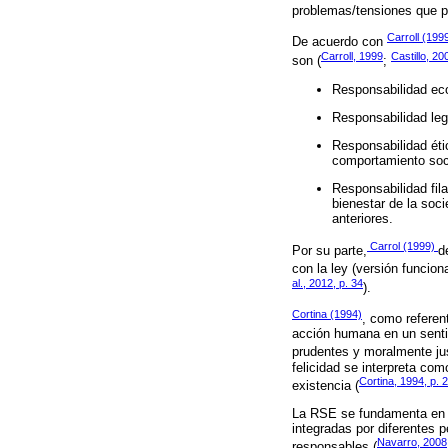
problemas/tensiones que pu
Carroll (199
De acuerdo con
Carroll, 1999
Castillo, 20
son (
;
Responsabilidad eco
Responsabilidad leg
Responsabilidad éti
comportamiento soci
Responsabilidad fil
bienestar de la soc
anteriores.
Carrol (1999)
Por su parte,
d
con la ley (versión funcion
al., 2012, p. 34
).
Cortina (1994)
, como referen
acción humana en un sentid
prudentes y moralmente jus
felicidad se interpreta com
Cortina, 1994, p. 
existencia (
La RSE se fundamenta en l
integradas por diferentes 
Navarro, 2008,
responsables (