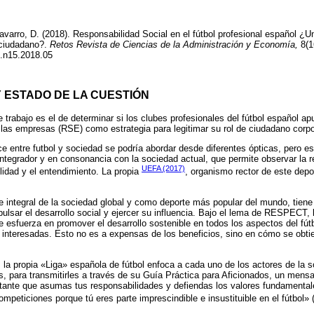
avarro, D. (2018). Responsabilidad Social en el fútbol profesional español ¿Un
 ciudadano?.
Retos Revista de Ciencias de la Administración y Economía,
8(1
t.n15.2018.05
Y ESTADO DE LA CUESTIÓN
te trabajo es el de determinar si los clubes profesionales del fútbol español ap
las empresas (RSE) como estrategia para legitimar su rol de ciudadano corpo
ce entre futbol y sociedad se podría abordar desde diferentes ópticas, pero e
ntegrador y en consonancia con la sociedad actual, que permite observar la r
UEFA (2017)
idad y el entendimiento. La propia
, organismo rector de este depo
te integral de la sociedad global y como deporte más popular del mundo, tiene
ulsar el desarrollo social y ejercer su influencia. Bajo el lema de RESPECT, 
e esfuerza en promover el desarrollo sostenible en todos los aspectos del fút
s interesadas. Esto no es a expensas de los beneficios, sino en cómo se obti
la propia «Liga» española de fútbol enfoca a cada uno de los actores de la s
s, para transmitirles a través de su Guía Práctica para Aficionados, un mensa
tante que asumas tus responsabilidades y defiendas los valores fundamentales
ompeticiones porque tú eres parte imprescindible e insustituible en el fútbol» 