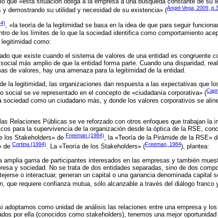
or lo que «esta situación obliga a la empresa a una búsqueda constante de su 
Ángel-Vega, 2009, p.
s y demostrando su utilidad y necesidad de su existencia» (
44)
, «la teoría de la legitimidad se basa en la idea de que para seguir funciona
ro de los límites de lo que la sociedad identifica como comportamiento ace
 legitimidad como:
ado que existe cuando el sistema de valores de una entidad es congruente c
 social más amplio de que la entidad forma parte. Cuando una disparidad, real 
mas de valores, hay una amenaza para la legitimidad de la entidad.
e la legitimidad, las organizaciones dan respuesta a las expectativas que lo
Capri
o social se ve representado en el concepto de «ciudadanía corporativa» (
a sociedad como un ciudadano más, y donde los valores corporativos se alin
as Relaciones Públicas se ve reforzado con otros enfoques que trabajan la i
licos para la supervivencia de la organización desde la óptica de la RSE, co
Freeman (1984)
de los Stakeholders» de
, la «Teoría de la Pirámide de la RSE» 
Cortina (1994)
Freeman, 1984
» de
. La «Teoría de los Stakeholders» (
), plantea:
a amplia gama de participantes interesados en las empresas y también muest
presa y sociedad. No se trata de dos entidades separadas, sino de dos comp
tejerse o interactuar, generan un capital o una ganancia denominada capital s
ón, que requiere confianza mutua, sólo alcanzable a través del diálogo franco 
i adoptamos como unidad de análisis las relaciones entre una empresa y los
ados por ella (conocidos como stakeholders), tenemos una mejor oportunidad 