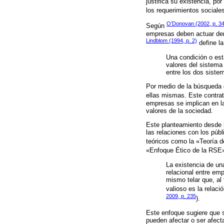
justifica su existencia, p
los requerimientos sociale
O’Donovan (2002, p. 3
Según
empresas deben actuar dent
Lindblom (1994, p. 2)
define la
Una condición o est
valores del sistema
entre los dos siste
Por medio de la búsqueda d
ellas mismas. Este contrat
empresas se implican en l
valores de la sociedad.
Este planteamiento desde l
las relaciones con los púb
teóricos como la «Teoría 
«Enfoque Ético de la RSE
La existencia de un
relacional entre em
mismo telar que, al 
valioso es la relaci
2009, p. 235
).
Este enfoque sugiere que s
pueden afectar o ser afect