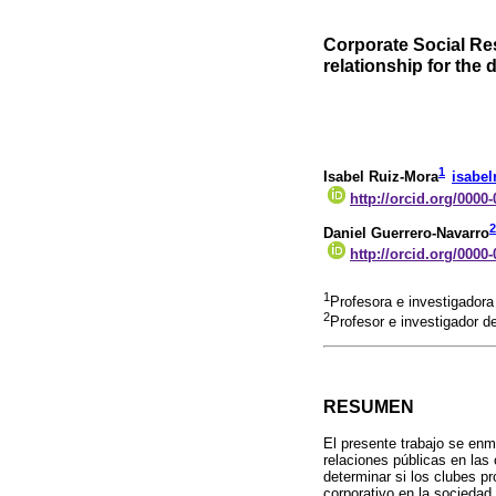
Corporate Social Res
relationship for the
1
Isabel Ruiz-Mora
isabe
http://orcid.org/0000
2
Daniel Guerrero-Navarro
http://orcid.org/0000
1
Profesora e investigador
2
Profesor e investigador d
RESUMEN
El presente trabajo se enm
relaciones públicas en las
determinar si los clubes p
corporativo en la sociedad