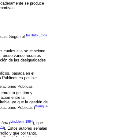
verdaderamente se produce
portivas.
Instituto Ethos
icas. Según el
s cuales ella se relaciona
d, preservando recursos
cción de las desigualdades
licos, basada en el
 Públicas es posible.
Relaciones Públicas
 correcta gestión y
ación entre la
table, ya que la gestión de
Wang, &
elaciones Públicas (
Lindblom, 1994
ión» (
), que
973
). Estos autores señalan
rollo y que por tanto,