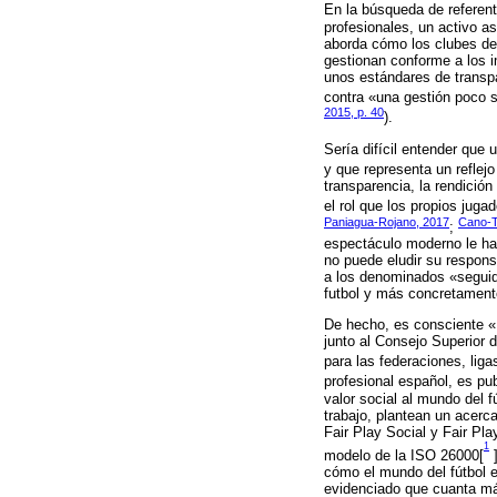
En la búsqueda de referen
profesionales, un activo a
aborda cómo los clubes de
gestionan conforme a los i
unos estándares de transpa
contra «una gestión poco se
2015, p. 40
).
Sería difícil entender que 
y que representa un reflej
transparencia, la rendició
el rol que los propios juga
Paniagua-Rojano, 2017
Cano-T
;
espectáculo moderno le hac
no puede eludir su respons
a los denominados «seguid
futbol y más concretamente,
De hecho, es consciente «L
junto al Consejo Superior 
para las federaciones, liga
profesional español, es pu
valor social al mundo del 
trabajo, plantean un acerc
Fair Play Social y Fair Pl
1
modelo de la ISO 26000[
]
cómo el mundo del fútbol 
evidenciado que cuanta más