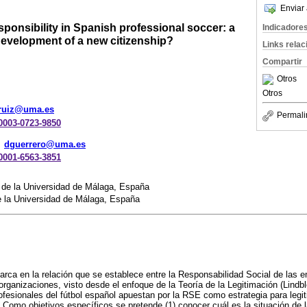
Enviar 
ponsibility in Spanish professional soccer: a
Indicadore
 development of a new citizenship?
Links rela
Compartir
Otros
Otros
lruiz@uma.es
Permali
-0003-0723-9850
dguerrero@uma.es
-0001-6563-3851
a de la Universidad de Málaga, España
e la Universidad de Málaga, España
arca en la relación que se establece entre la Responsabilidad Social de las
 organizaciones, visto desde el enfoque de la Teoría de la Legitimación (Lindb
rofesionales del fútbol español apuestan por la RSE como estrategia para legi
. Como objetivos específicos se pretende (1) conocer cuál es la situación de 