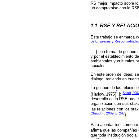
RS mejor impacto sobre lo
un compromiso con la RSE y
1.1. RSE Y RELAC
Este trabajo se enmarca c
de Empresas y Responsabilidad 
[…] una forma de gestión q
y por el establecimiento d
ambientales y culturales p
sociales.
En este orden de ideas, s
diálogo, teniendo en cuent
La gestión de las relacion
2
Seitel, 200
(Harlow, 1975[
];
desarrollo de la RSE; adem
organización con sus stake
las relaciones con los sta
Chaudhri, 2009, p. 247
).
Para abordar teóricamente 
afirma que las compañías e
que toda institución social