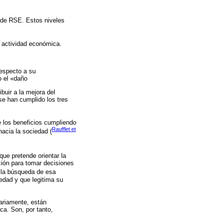
 de RSE. Estos niveles
u actividad económica.
respecto a su
o el «daño
uir a la mejora del
se han cumplido los tres
e los beneficios cumpliendo
Raufflet et
hacia la sociedad (
que pretende orientar la
ción para tomar decisiones
, la búsqueda de esa
iedad y que legitima su
ariamente, están
ca. Son, por tanto,