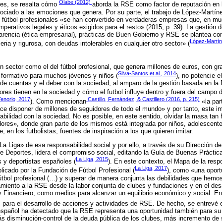
Olabe (2012)
tes, se resalta cómo
aborda la RSE como factor de reputación en l
sociado a las emociones que genera. Por su parte, el trabajo de López-Mart
 fútbol profesionales «se han convertido en verdaderas empresas que, en m
mperativos legales y éticos exigidos para el resto» (2015, p. 39). La gestión
rencia (ética empresarial), prácticas de Buen Gobierno y RSE se plantea com
López-Martí
ria y rigurosa, con deudas intolerables en cualquier otro sector» (
un sector como el del fútbol profesional, que genera millones de euros, con g
Silva-Santos et al., 2014
o formativo para muchos jóvenes y niños (
), no potencie 
n de cuentas y el deber con la sociedad, al amparo de la gestión basada en 
dores tienen en la sociedad y cómo el futbol influye dentro y fuera del campo d
enorio, 2017
Castillo, Fernández, & Castillero (2016, p. 215)
). Como mencionan
«la par
e disponer de millones de seguidores de todo el mundo» y por tanto, este im
abilidad con la sociedad. No es posible, en este sentido, olvidar la masa ta
ores», donde gran parte de los mismos está integrada por niños, adolescente
 en los futbolistas, fuentes de inspiración a los que quieren imitar.
a Liga» de esa responsabilidad social y por ello, a través de su Dirección de
de Deportes, lidera el compromiso social, editando la Guía de Buenas Práctica
La Liga, 2015
s y deportistas españoles (
). En este contexto, el Mapa de la respo
La Liga, 2017
blicado por la Fundación de Fútbol Profesional (
), como «una oport
fútbol profesional (…) y superar de manera conjunta las debilidades que hemo
amiento a la RSE desde la labor conjunta de clubes y fundaciones y en el des
ay Financiero, como medios para alcanzar un equilibrio económico y social. En
 para el desarrollo de acciones y actividades de RSE. De hecho, se entrevé e
español ha detectado que la RSE representa una oportunidad también para s
 disminución-control de la deuda pública de los clubes, más incremento de 