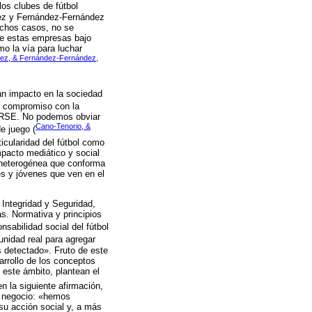
os clubes de fútbol
ínez y Fernández-Fernández
uchos casos, no se
 de estas empresas bajo
o la vía para luchar
nez, & Fernández-Fernández,
ran impacto en la sociedad
el compromiso con la
la RSE. No podemos obviar
Cano-Tenorio, &
e juego (
ticularidad del fútbol como
pacto mediático y social
n heterogénea que conforma
s y jóvenes que ven en el
 Integridad y Seguridad,
s. Normativa y principios
nsabilidad social del fútbol
unidad real para agregar
s detectado». Fruto de este
arrollo de los conceptos
 este ámbito, plantean el
n la siguiente afirmación,
u negocio: «hemos
su acción social y, a más