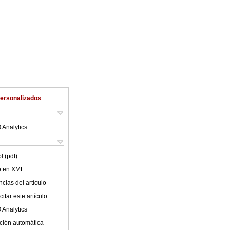
Personalizados
 Analytics
l (pdf)
lo en XML
cias del artículo
itar este artículo
 Analytics
ción automática