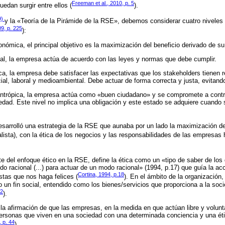
Freeman et al., 2010, p. 5
edan surgir entre ellos (
).
9)
y la «Teoría de la Pirámide de la RSE», debemos considerar cuatro niveles
09, p. 225
):
nómica, el principal objetivo es la maximización del beneficio derivado de s
al, la empresa actúa de acuerdo con las leyes y normas que debe cumplir.
ca, la empresa debe satisfacer las expectativas que los stakeholders tienen 
al, laboral y medioambiental. Debe actuar de forma correcta y justa, evitand
antrópica, la empresa actúa como «buen ciudadano» y se compromete a contrib
iedad. Este nivel no implica una obligación y este estado se adquiere cuando 
esarrolló una estrategia de la RSE que aunaba por un lado la maximización d
alista), con la ética de los negocios y las responsabilidades de las empresas 
te del enfoque ético en la RSE, define la ética como un «tipo de saber de los 
o racional (...) para actuar de un modo racional» (1994, p.17) que guía la ac
Cortina, 1994, p.18
tas que nos haga felices (
). En el ámbito de la organización
o un fin social, entendido como los bienes/servicios que proporciona a la soc
22
).
a afirmación de que las empresas, en la medida en que actúan libre y volunt
personas que viven en una sociedad con una determinada conciencia y una éti
 p. 44
).