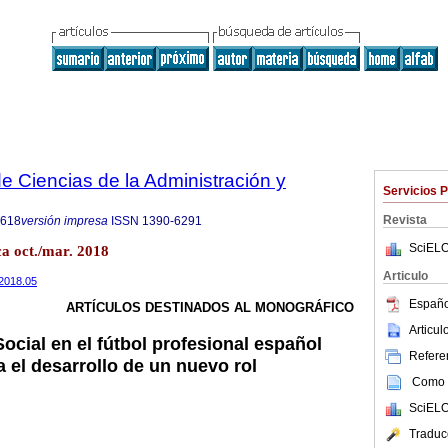
 Ciencias de la Administración y
Servicios 
Revista
8618
versión impresa
ISSN
1390-6291
SciELO
ca oct./mar. 2018
Articulo
.2018.05
Españo
ARTÍCULOS DESTINADOS AL MONOGRÁFICO
Articu
ocial en el fútbol profesional español
Referen
 el desarrollo de un nuevo rol
Como c
SciELO
Traduc