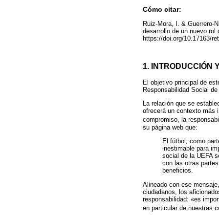
Cómo citar:
Ruiz-Mora, I. & Guerrero-N
desarrollo de un nuevo rol
https://doi.org/10.17163/re
1. INTRODUCCIÓN 
El objetivo principal de es
Responsabilidad Social de 
La relación que se estable
ofrecerá un contexto más i
compromiso, la responsabil
su página web que:
El fútbol, como par
inestimable para imp
social de la UEFA s
con las otras parte
beneficios.
Alineado con ese mensaje, 
ciudadanos, los aficionado
responsabilidad: «es impor
en particular de nuestras c