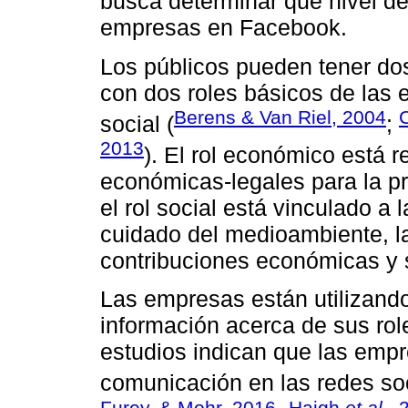
busca determinar qué nivel de
empresas en Facebook.
Los públicos pueden tener do
con dos roles básicos de las e
Berens & Van Riel, 2004
C
social (
;
2013
). El rol económico está 
económicas-legales para la pr
el rol social está vinculado a
cuidado del medioambiente, l
contribuciones económicas y 
Las empresas están utilizando
información acerca de sus rol
estudios indican que las emp
comunicación en las redes soc
Furey, & Mohr, 2016
Haigh
et al.
, 