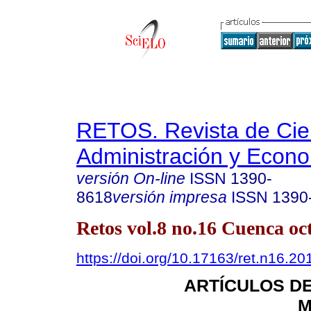
RETOS. Revista de Cien
Administración y Econ
versión On-line
ISSN
1390-
8618
versión impresa
ISSN
1390
Retos vol.8 no.16 Cuenca oc
https://doi.org/10.17163/ret.n16.20
ARTÍCULOS D
M