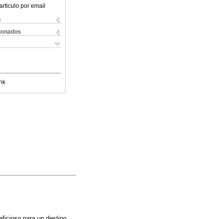
articulo por email
s
cionados
nk
ficioso para un destino