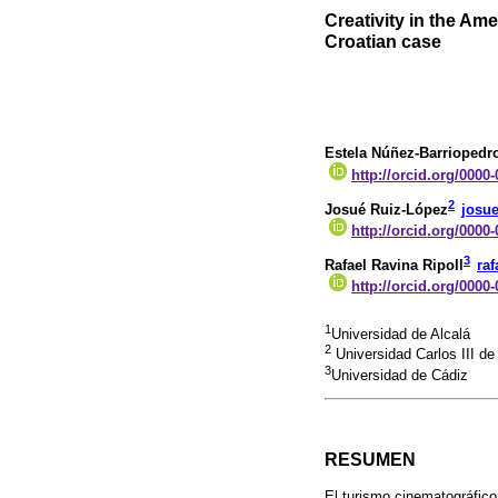
Creativity in the Am
Croatian case
Estela Núñez-Barriopedr
http://orcid.org/0000
2
Josué Ruiz-López
josu
http://orcid.org/0000
3
Rafael Ravina Ripoll
ra
http://orcid.org/0000
1
Universidad de Alcalá
2
Universidad Carlos III de
3
Universidad de Cádiz
RESUMEN
El turismo cinematográfic