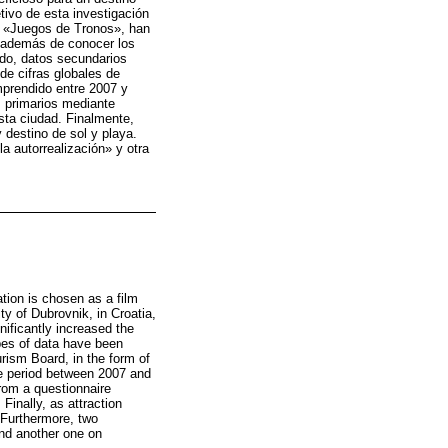
tivo de esta investigación
ie «Juegos de Tronos», han
s, además de conocer los
lado, datos secundarios
de cifras globales de
mprendido entre 2007 y
s primarios mediante
sta ciudad. Finalmente,
y destino de sol y playa.
a autorrealización» y otra
ion is chosen as a film
ty of Dubrovnik, in Croatia,
nificantly increased the
types of data have been
rism Board, in the form of
the period between 2007 and
rom a questionnaire
Finally, as attraction
. Furthermore, two
and another one on