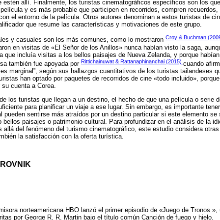
e estén allí. Finalmente, los turistas cinematográficos específicos son los qu
película y es más probable que participen en recorridos, compren recuerdos, 
n el entorno de la película. Otros autores denominan a estos turistas de ci
alificador que resume las características y motivaciones de este grupo.
Croy & Buchman (200
rales y casuales son los más comunes, como lo mostraron
iparon en visitas de «El Señor de los Anillos» nunca habían visto la saga, aun
 ya que incluía visitas a los bellos paisajes de Nueva Zelanda, y porque había
Rittichainuwat & Rattanaphinanchai (2015)
isa también fue apoyada por
cuando afirm
 es marginal”, según sus hallazgos cuantitativos de los turistas tailandeses 
ristas han optado por paquetes de recorridos de cine «todo incluido», porque
r su cuenta a Corea.
de los turistas que llegan a un destino, el hecho de que una película o serie d
uficiente para planificar un viaje a ese lugar. Sin embargo, es importante tene
al pueden sentirse más atraídos por un destino particular si este elemento se
bellos paisajes o patrimonio cultural. Para profundizar en el análisis de la idi
 allá del fenómeno del turismo cinematográfico, este estudio considera otras 
bién la satisfacción con la oferta turística.
BROVNIK
 emisora norteamericana HBO lanzó el primer episodio de «Juego de Tronos », u
itas por George R. R. Martin bajo el título común Canción de fuego y hielo.