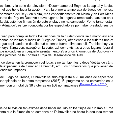
os libros y la serie de televisión, «Desembarco del Rey» es la capital y la ci
 en el que tiene lugar la acción. Para la primera temporada de Juego de Tronos
Desembarco del Rey» en Malta, más específicamente en Mdina y en Fort Ricaso
rco del Rey en Dubrovnik tuvo lugar en la segunda temporada, lanzada en l
a ubicación de filmación de este enclave no ha cambiado. Por lo tanto, esta
l Adriático”, es bien conocida por los espectadores por haber prestado sus 
s web para compilar todos los rincones de la ciudad donde se filmaron escen
nas de visitas guiadas de Juego de Tronos, ofreciendo a los turistas una ex
ntiguo explicando en detalle qué escenas fueron filmadas allí. También hay via
nerys Targaryen, navegó en la serie, así como visitas a otros lugares fuera 
que ubicado en un pequeño asentamiento 25 a unos kilómetros de Dubrovnik e
los jardines de la Fortaleza Roja de Desembarco del Rey.
 colaboran en la promoción del lugar, sino también los videos “detrás de cáma
la experiencia de filmar en Dubrovnik, etc. Los comentarios que provienen d
o endosos impagos.
de Juego de Tronos, Dubrovnik ha sido expuesto a 25 millones de espectado
por episodio en la sexta temporada (2016). El programa se ha convertido en l
Premios Emmy, 2016
my, con un total de 38 victorias en 106 nominaciones (
).
ie de televisión tan exitosa debe haber influido en los flujos de turismo a Croac
enta que la filmación no comenzó en Dubrovnik sino hasta la segunda tempora