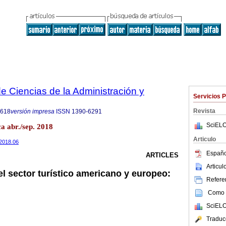
 Ciencias de la Administración y
Servicios 
Revista
8618
versión impresa
ISSN
1390-6291
SciELO
a abr./sep. 2018
Articulo
.2018.06
Españo
ARTICLES
Articu
el sector turístico americano y europeo:
Referen
Como c
SciELO
Traduc