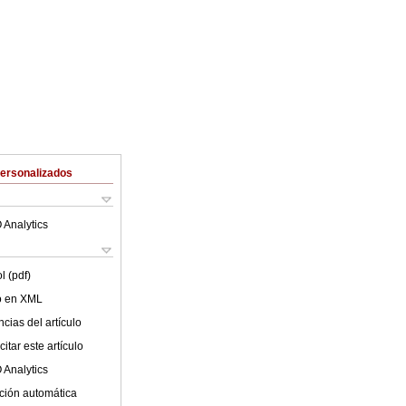
Personalizados
 Analytics
l (pdf)
lo en XML
cias del artículo
itar este artículo
 Analytics
ción automática