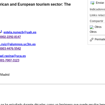
Enviar 
erican and European tourism sector: The
Indicadore
Links rela
Compartir
Otros
1
Otros
o
estela.nunezb@uah.es
-0002-2292-8147
Permali
e.ruiz@alumnos.uc3m.es
-0003-4476-5542
fael.ravina@uca.es
-001-7007-3123
 Madrid
o se ha estudiado durante décadas como un fenómeno que puede resultar bene