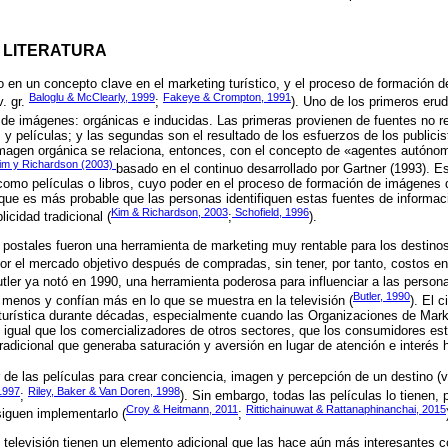
A LITERATURA
 en un concepto clave en el marketing turístico, y el proceso de formación 
Baloglu & McClearly, 1999
Fakeye & Crompton, 1991
v. gr.
;
). Uno de los primeros erud
s de imágenes: orgánicas e inducidas. Las primeras provienen de fuentes no r
s y películas; y las segundas son el resultado de los esfuerzos de los public
imagen orgánica se relaciona, entonces, con el concepto de «agentes autóno
im y Richardson (2003)
basado en el continuo desarrollado por Gartner (1993). E
, como películas o libros, cuyo poder en el proceso de formación de imágenes 
que es más probable que las personas identifiquen estas fuentes de informa
Kim & Richardson, 2003
Schofield, 1996
icidad tradicional (
;
).
as postales fueron una herramienta de marketing muy rentable para los destinos
por el mercado objetivo después de compradas, sin tener, por tanto, costos en 
tler ya notó en 1990, una herramienta poderosa para influenciar a las perso
Butler, 1990
 menos y confían más en lo que se muestra en la televisión (
). El 
turística durante décadas, especialmente cuando las Organizaciones de Mark
 igual que los comercializadores de otros sectores, que los consumidores e
tradicional que generaba saturación y aversión en lugar de atención e interés 
de las películas para crear conciencia, imagen y percepción de un destino (v
1997
Riley, Baker & Van Doren, 1998
;
). Sin embargo, todas las películas lo tienen, 
Croy & Heitmann, 2011
Rittichainuwat & Rattanaphinanchai, 2015
siguen implementarlo (
;
de televisión tienen un elemento adicional que las hace aún más interesantes