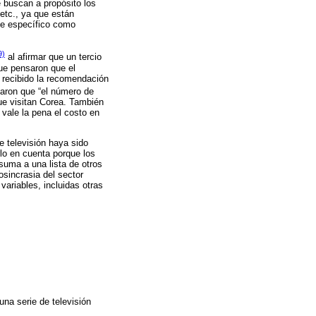
e buscan a propósito los
etc., ya que están
ne específico como
9)
al afirmar que un tercio
que pensaron que el
n recibido la recomendación
aron que “el número de
que visitan Corea. También
 vale la pena el costo en
e televisión haya sido
rlo en cuenta porque los
 suma a una lista de otros
osincrasia del sector
variables, incluidas otras
na serie de televisión