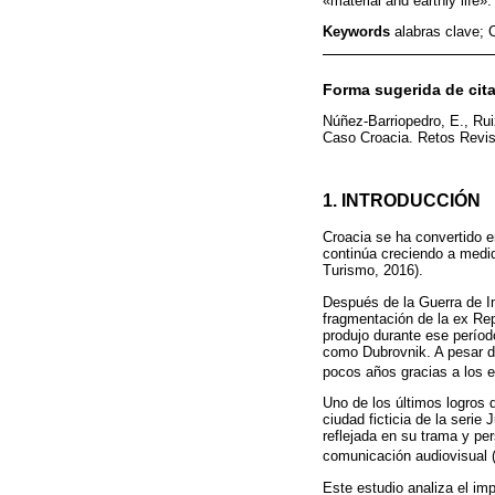
«material and earthly life».
Keywords
alabras clave; C
Forma sugerida de cita
Núñez-Barriopedro, E., Ruiz
Caso Croacia. Retos Revist
1. INTRODUCCIÓN
Croacia se ha convertido e
continúa creciendo a medid
Turismo, 2016).
Después de la Guerra de I
fragmentación de la ex Rep
produjo durante ese períod
como Dubrovnik. A pesar d
pocos años gracias a los 
Uno de los últimos logros 
ciudad ficticia de la serie
reflejada en su trama y per
comunicación audiovisual 
Este estudio analiza el im