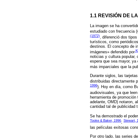
1.1 REVISIÓN DE L
La imagen se ha convertido
estudiado con frecuencia (
(1972)
, diferenció dos tipo
turísticos, como periódico
destinos. El concepto de 
K
imágenes» defendido por
noticias y cultura popular
espera que sea mayor, ya 
más imparciales que la publ
Durante siglos, las tarjet
distribuidas directamente 
1996
). Hoy en día, como Bu
audiovisuales, ya que leen
herramienta de promoción 
adelante, OMD) notaron, al
cantidad tal de publicidad 
Se ha demostrado el poder 
Tooke & Baker, 1996
Stewart, 
;
las películas exitosas con
Por otro lado, las series 