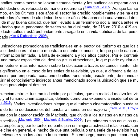
episodios normalmente se lanzan semanalmente y las audiencias esperan con 
Kima et al., 2007
 del destino es reforzado de manera recurrente (
). Aunque las se
mpo, en los últimos siete años el sector ha crecido notablemente y se ha est
ntre los jóvenes de alrededor de veinte años. Ha aparecido una variedad de
os de muy buena calidad, que han llevado a un fenómeno social nunca antes vi
un hecho que el panorama de series se ha duplicado, de 216 en 2010 a 419 en
oducto cultural está profundamente arraigado en la vida cotidiana de las pers
Kim & Richardson, 2003
cado (
).
nicaciones promocionales tradicionales en el sector del turismo es que los t
 si el destino es tal como muestra o describe el anuncio, lo que puede causar
nformación limitada, la falta de experiencia y los altos costos. Por el contrari
a una mayor exposición del destino y sus atracciones, lo que puede ayudar a 
n obtener más información sobre la ubicación a través de conocimiento indir
ignificativo en el caso de las series de televisión, ya que, a diferencia de las
odios por temporada, cada uno de ellos transmitido, usualmente, de manera 
irir el conocimiento indirecto antes mencionado sobre la ubicación que se m
nes para viajar al destino.
rencian entre el turismo inducido por películas, que en realidad motiva las vi
 y el turismo cinematográfico, definido como una experiencia incidental de tu
n, 2011
). Varios investigadores niegan que el turismo cinematográfico pueda ser
Croy, 2011
Croy &
eso de toma de decisiones del turista, a menos en su mayoría (
;
iona con la categorización de Macionis, que divide a los turistas en turistas ca
Macionis, 2004
Macionis & Sparks, 2009
específico (
;
). Los primeros son aquellos q
 a propósito y, por lo tanto, no participan en ninguna actividad relacionada con
de cine en general, el hecho de que una película o una serie de televisión ha
 relevante y no los atrae a la ubicación. Sin embargo, pueden participar en al