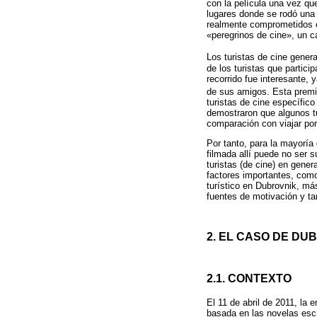
con la película una vez qu
lugares donde se rodó una 
realmente comprometidos co
«peregrinos de cine», un c
Los turistas de cine gene
de los turistas que partic
recorrido fue interesante,
de sus amigos. Esta prem
turistas de cine específico
demostraron que algunos tu
comparación con viajar po
Por tanto, para la mayoría 
filmada allí puede no ser s
turistas (de cine) en gener
factores importantes, como 
turístico en Dubrovnik, más
fuentes de motivación y tam
2. EL CASO DE DU
2.1. CONTEXTO
El 11 de abril de 2011, la
basada en las novelas escr