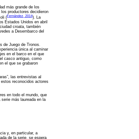
udad más grande de los
, los productores decidieron
Fernández, 2014
li (
). La
os Estados Unidos en abril
 ciudad croata, también
paredes a Desembarco del
as de Juego de Tronos.
periencia única al caminar
jes en el barco en el que
del casco antiguo, como
n el que se grabaron
ras”, las entrevistas al
e estos reconocidos actores
res en todo el mundo, que
a serie más laureada en la
ia y, en particular, a
da de la serie, se espera