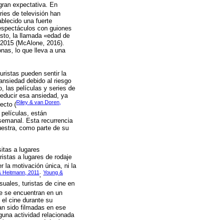
gran expectativa. En
ries de televisión han
ablecido una fuerte
 espectáculos con guiones
sto, la llamada «edad de
 2015 (McAlone, 2016).
onas, lo que lleva a una
uristas pueden sentir la
 ansiedad debido al riesgo
o, las películas y series de
reducir esa ansiedad, ya
Riley & van Doren,
ecto (
 películas, están
semanal. Esta recurrencia
uestra, como parte de su
sitas a lugares
ristas a lugares de rodaje
 la motivación única, ni la
 Heitmann, 2011
Young &
;
suales, turistas de cine en
ue se encuentran en un
 el cine durante su
yan sido filmadas en ese
guna actividad relacionada