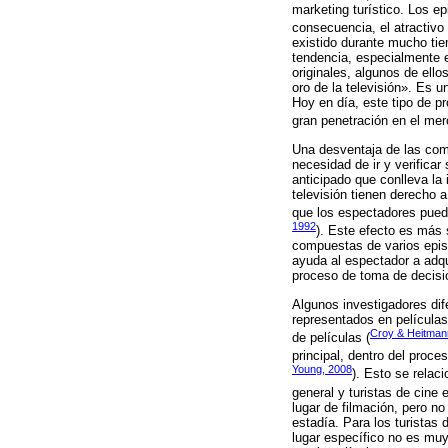
marketing turístico. Los 
consecuencia, el atractivo
existido durante mucho tie
tendencia, especialmente e
originales, algunos de ell
oro de la televisión». Es 
Hoy en día, este tipo de pr
gran penetración en el mer
Una desventaja de las comu
necesidad de ir y verificar
anticipado que conlleva la i
televisión tienen derecho 
que los espectadores puede
1992
). Este efecto es más s
compuestas de varios epis
ayuda al espectador a adqu
proceso de toma de decisio
Algunos investigadores dife
representados en películas,
Croy & Heitman
de películas (
principal, dentro del proc
Young, 2008
). Esto se relac
general y turistas de cine 
lugar de filmación, pero no
estadía. Para los turistas 
lugar específico no es muy