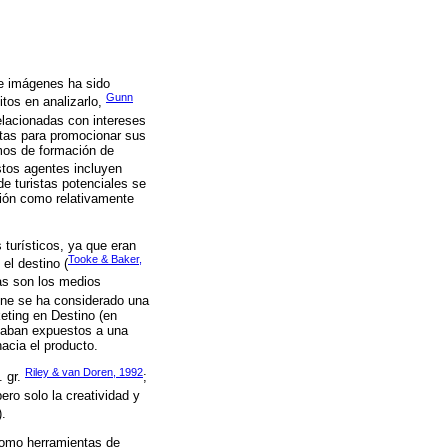
de imágenes ha sido
Gunn
itos en analizarlo,
elacionadas con intereses
istas para promocionar sus
mos de formación de
stos agentes incluyen
de turistas potenciales se
ción como relativamente
 turísticos, ya que eran
Tooke & Baker,
el destino (
nas son los medios
cine se ha considerado una
eting en Destino (en
staban expuestos a una
hacia el producto.
Riley & van Doren, 1992
. gr.
;
pero solo la creatividad y
).
 como herramientas de