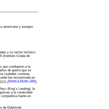
tico americano y europeo:
das y su sector turístico
 (Instituto Croata de
s que condujeron a la
daños de guerra que se
para ciudades costeras
udad fue reconstruida en
Richter & Richter, 2000
ESCO (
).
Rey» (King´s Landing), la
gracias a la creatividad
a competitiva fuerte en
mo de Dubrovnik.