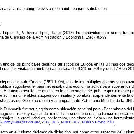
reativity; marketing; television; demand; tourism; satisfaction
r
-López, J., & Ravina Ripoll, Rafael (2018). La creatividad en el sector turís
a de Ciencias de la Administración y Economía, 15(8), 83-99.
n uno de los principales destinos turísticos de Europa en las últimas dos déca
a que las visitas aumentaron a una tasa del 9,3% en 2015 y del 8,7% en 2016
ndependencia de Croacia (1991-1995), una de las múltiples guerras yugoslava
ública Yugoslava, el país necesitaba una economía sólida para superar los 
o. El turismo resultó ser crucial en la recuperación del país, especialmente 
e sufrir innumerables ataques con misiles y bombas, sorprendentemente la ci
esfuerzos del Gobierno croata y al programa de Patrimonio Mundial de la UN
de Dubrovnik fue ser elegida como ubicación principal para «Desembarco del 
 Juego de Tronos y capital del reino. Esta serie tiene una audiencia importante 
sonajes. La creatividad es, por lo tanto, una clave del éxito y una herramient
Núñez y González del Valle, 2015
2016
Núñez, 2017
Núñez y Ravina, 2017
(
,
;
;
).
pacto en el turismo derivado de dicho hito, así como otros aspectos del turis