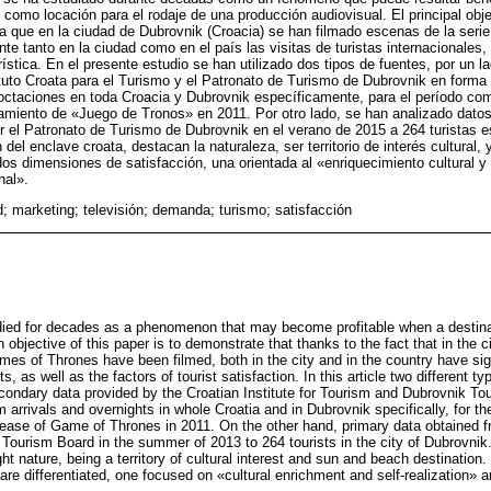
 como locación para el rodaje de una producción audiovisual. El principal obje
a que en la ciudad de Dubrovnik (Croacia) se han filmado escenas de la ser
te tanto en la ciudad como en el país las visitas de turistas internacionale
rística. En el presente estudio se han utilizado dos tipos de fuentes, por un 
ituto Croata para el Turismo y el Patronato de Turismo de Dubrovnik en forma 
noctaciones en toda Croacia y Dubrovnik específicamente, para el período co
zamiento de «Juego de Tronos» en 2011. Por otro lado, se han analizado dato
el Patronato de Turismo de Dubrovnik en el verano de 2015 a 264 turistas e
del enclave croata, destacan la naturaleza, ser territorio de interés cultural, 
os dimensiones de satisfacción, una orientada al «enriquecimiento cultural y l
nal».
d; marketing; televisión; demanda; turismo; satisfacción
died for decades as a phenomenon that may become profitable when a destinat
 objective of this paper is to demonstrate that thanks to the fact that in the ci
mes of Thrones have been filmed, both in the city and in the country have sig
ists, as well as the factors of tourist satisfaction. In this article two different 
ondary data provided by the Croatian Institute for Tourism and Dubrovnik Tou
m arrivals and overnights in whole Croatia and in Dubrovnik specifically, for 
elease of Game of Thrones in 2011. On the other hand, primary data obtained f
ourism Board in the summer of 2013 to 264 tourists in the city of Dubrovnik. 
ght nature, being a territory of cultural interest and sun and beach destination
are differentiated, one focused on «cultural enrichment and self-realization» 