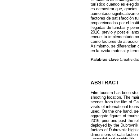
turístico cuando es elegido
es demostrar que, gracias 
aumentado significativamen
factores de satisfacción tu
proporcionados por el Inst
llegadas de turistas y per
2016, previo y post el lan
encuesta implementado por 
como factores de atracción 
Asimismo, se diferencian d
en la «vida material y terre
Palabras clave
Creativida
ABSTRACT
Film tourism has been stu
shooting location. The main
scenes from the film of Ga
visits of international tour
used. On the one hand, sec
aggregate figures of touris
2016, prior and post the r
deployed by the Dubrovnik T
factors of Dubrovnik highli
dimensions of satisfaction 