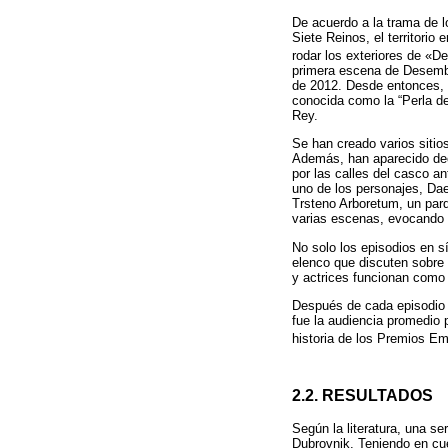
De acuerdo a la trama de l
Siete Reinos, el territorio
rodar los exteriores de «
primera escena de Desemba
de 2012. Desde entonces, l
conocida como la “Perla de
Rey.
Se han creado varios sitio
Además, han aparecido dece
por las calles del casco a
uno de los personajes, Dae
Trsteno Arboretum, un par
varias escenas, evocando 
No solo los episodios en sí
elenco que discuten sobre 
y actrices funcionan com
Después de cada episodio 
fue la audiencia promedio 
historia de los Premios Em
2.2. RESULTADOS
Según la literatura, una ser
Dubrovnik. Teniendo en cu