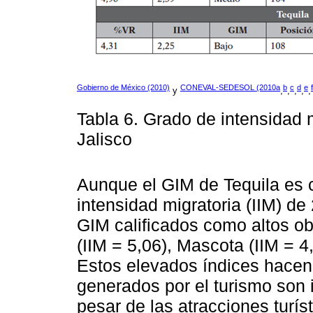
Gobierno de México (2010)
CONEVAL-SEDESOL (2010a
b
c
d
e
f
y
,
,
,
,
,
Tabla 6. Grado de intensidad 
Jalisco
Aunque el GIM de Tequila es 
intensidad migratoria (IIM) de
GIM calificados como altos o
(IIM = 5,06), Mascota (IIM = 4
Estos elevados índices hacen
generados por el turismo son 
pesar de las atracciones turíst