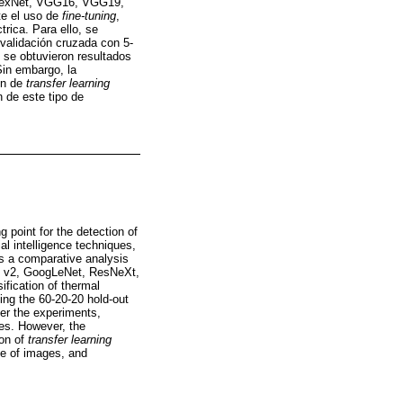
exNet, VGG16, VGG19,
e el uso de
fine-tuning
,
trica. Para ello, se
validación cruzada con 5-
 se obtuvieron resultados
Sin embargo, la
ón de
transfer learning
 de este tipo de
g point for the detection of
ial intelligence techniques,
ts a comparative analysis
t v2, GoogLeNet, ResNeXt,
ification of thermal
sing the 60-20-20 hold-out
ter the experiments,
res. However, the
ion of
transfer learning
ype of images, and