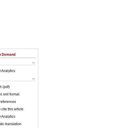
on Demand
 Analytics
h (pdf)
 in xml format
 references
cite this article
 Analytics
ic translation