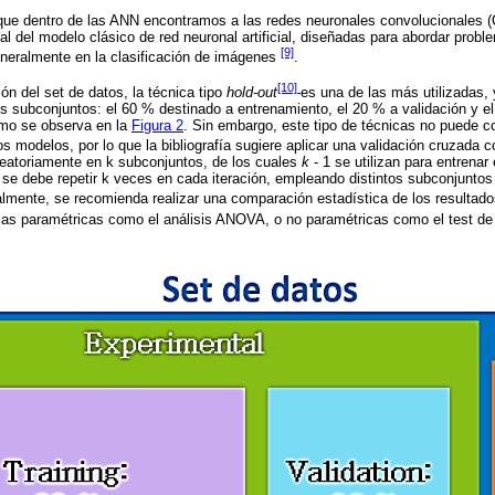
ue dentro de las ANN encontramos a las redes neuronales convolucionales (
al del modelo clásico de red neuronal artificial, diseñadas para abordar prob
[9]
eneralmente en la clasificación de imágenes
.
[10]
ón del set de datos, la técnica tipo
hold-out
es una de las más utilizadas, 
res subconjuntos: el 60 % destinado a entrenamiento, el 20 % a validación y el
omo se observa en la
Figura 2
. Sin embargo, este tipo de técnicas no puede co
os modelos, por lo que la bibliografía sugiere aplicar una validación cruzada 
aleatoriamente en k subconjuntos, de los cuales
k
- 1 se utilizan para entrenar
se debe repetir k veces en cada iteración, empleando distintos subconjuntos
almente, se recomienda realizar una comparación estadística de los resulta
nicas paramétricas como el análisis ANOVA, o no paramétricas como el test d