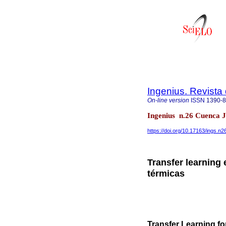
Ingenius. Revista
On-line version
ISSN
1390-
Ingenius n.26 Cuenca J
https://doi.org/10.17163/ings.n
Transfer learning 
térmicas
Transfer Learning fo