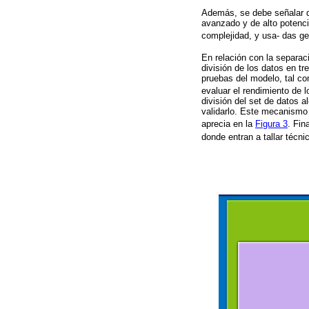
Además, se debe señalar q
avanzado y de alto potenci
complejidad, y usa- das g
En relación con la separaci
división de los datos en t
pruebas del modelo, tal c
evaluar el rendimiento de l
división del set de datos 
validarlo. Este mecanismo 
aprecia en la
Figura 3
. Fin
donde entran a tallar téc