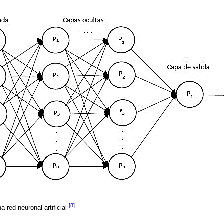
[8]
a red neuronal artificial