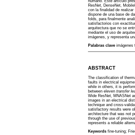
humano. Este artículo pres
ResNet, DenseNet, Mobile
con la finalidad de realiza
dispone de una base de dat
folds, para finalmente ana
satisfactorios con exactit
arquitectura que no se ent
mediante el uso de arquit
imágenes, y representa una a
Palabras clave
imágenes t
ABSTRACT
The classification of therma
faults in electrical equipme
while in others, it is perf
between eleven
transfer le
Wide ResNet, MNASNet and S
images in an electrical dis
technique and cross-validat
satisfactory results were o
architecture that was not p
through the use of previous
represents a reliable alterna
Keywords
fine-tuning; Fri