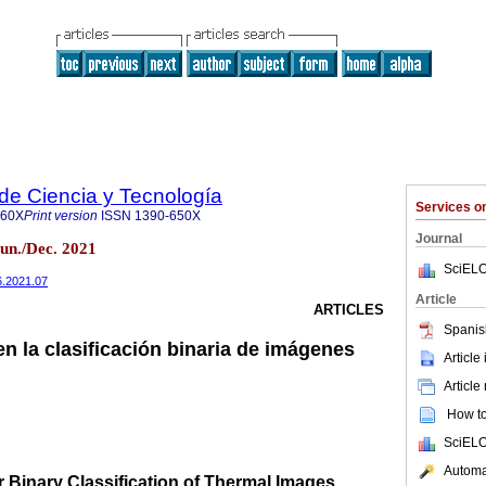
 de Ciencia y Tecnología
Services 
860X
Print version
ISSN
1390-650X
Journal
un./Dec. 2021
SciELO
26.2021.07
Article
ARTICLES
Spanis
en la clasificación binaria de imágenes
Article
Article
How to 
SciELO
Automat
r Binary Classification of Thermal Images