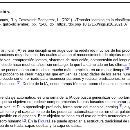
ación:
amos, R. y Casaverde-Pacherrez, L. (2021). «Transfer learning en la clasifica
, (julio-diciembre). pp. 71-86. doi: https://doi.org/ 10.17163/ings.n26.2021.07
 artificial (IA) es una disciplina en auge que ha redefinido muchos de los pro
caciones muy diversas, las cuales abarcan el reconocimiento de objetos median
de voz, comprensión lectora, sistemas de traducción, comprensión del lengua
e desde hace muchos años; sin embargo, lo que ha cambiado en las últimas é
[2]
al se pueden computar modelos mucho más complejos en un menor tiempo
yo propósito es crear máquinas que emulen las capacidades de los seres hum
 puede ser entre- nado para reconocer patrones y realizar predicciones, en
[3]
s humanos
. Dentro de la IA, encontramos términos como el machine learnin
rendizaje automático, es una rama de la IA que busca generalizar comportam
, que su objetivo es predecir comportamientos futuros basados en encontrar 
[6]
 su vez, el DL o aprendizaje profundo, forma parte del machine learning
, cu
tamiento y el razonamiento de las personas automáticamente; en otras palab
posible en el proceso. Este objetivo se basa en el uso de redes neuronales art
[7]
erebro humano
. En la
Figura1
se puede apreciar la estructura tradicional de un
apa de entrada, capas ocultas y la capa de salida.