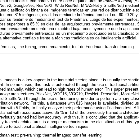
enta un análisis comparativo entre once arquitecturas de
transfer learning
(Al
Net v2, GoogLeNet, ResNeXt, Wide ResNet, MNASNet y ShuffleNet) mediant
r una clasificación binaria de imágenes térmicas en una red de distribución eléc
os con 815 imágenes, divididas mediante la técnica tipo hold-out 60-20-20 y 
lizar su rendimiento mediante el test de Friedman. Luego de los experimentos,
udes superiores a 85 % en diez de las arquitecturas previamente entrenadas. 
renó previamente presentó una exactitud baja; concluyéndose que la aplicaci
ecturas previamente entrenadas es un mecanismo adecuado en la clasificación
lternativa confiable frente a técnicas tradicionales de inteligencia artificial.
érmicas; fine-tuning; preentrenamiento; test de Friedman; transfer learning
l images is a key aspect in the industrial sector, since it is usually the startin
nt. In some cases, this task is automated through the use of traditional artific
ormed manually, which can lead to high rates of human error. This paper presen
arning
architectures (AlexNet, VGG16, VGG19, ResNet, DenseNet, MobileNe
huffleNet) through the use of fine-tuning, in order to perform a binary class
tribution network. For this, a database with 815 images is available, divided u
ion with 5-Folds, to finally analyze their performance using Friedman test. Af
btained with accuracies above 85 % in 10 of the previously trained architectu
reviously trained had low accuracy; with this, it is concluded that the applicat
ly trained architectures is a proper mechanism in the classification of this t
tive to traditional artificial intelligence techniques.
edman test; pre-training; thermal images; transfer learning