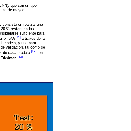
CNN), que son un tipo
lemas de mayor
y consiste en realizar una
 20 % restante a las
nsiderarse suficiente para
[11]
con
k-folds
a través de la
 el modelo, y uno para
 de validación, tal como se
[12]
dos de cada modelo
, en
[13]
e Friedman
.