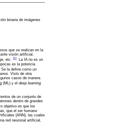
ción binaria de imágenes
cesos que se realizan en la
te visión artificial,
[1]
je, etc.
. La IA no es un
pocas es la potencia
. Se la define como un
anos. Visto de otra
 algunos casos de manera
g (ML) y el
deep learning
ientos de un conjunto de
patrones dentro de grandes
yo objetivo es que los
ras, que el ser humano
ificiales (ANN), las cuales
a red neuronal artificial,