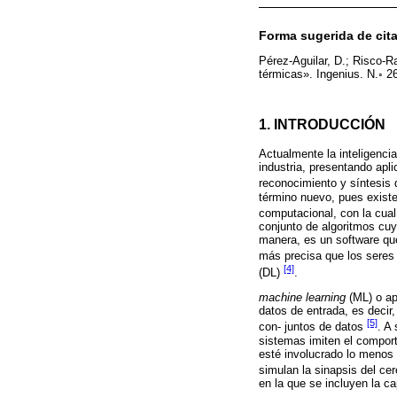
Forma sugerida de cit
Pérez-Aguilar, D.; Risco-R
térmicas». Ingenius. N.◦ 26
1. INTRODUCCIÓN
Actualmente la inteligencia
industria, presentando apli
reconocimiento y síntesis 
término nuevo, pues exist
computacional, con la cu
conjunto de algoritmos cu
manera, es un software que
más precisa que los sere
[4]
(DL)
.
machine learning
(ML) o ap
datos de entrada, es decir
[5]
con- juntos de datos
. A
sistemas imiten el compor
esté involucrado lo menos 
simulan la sinapsis del c
en la que se incluyen la c