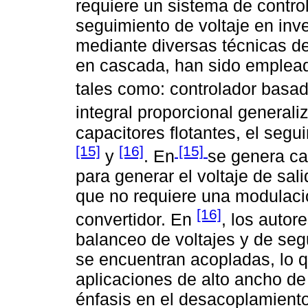
requiere un sistema de control
seguimiento de voltaje en inv
mediante diversas técnicas de
en cascada, han sido emplead
tales como: controlador basa
integral proporcional generali
capacitores flotantes, el segu
[15]
[16]
[15]
y
. En
se genera c
para generar el voltaje de sa
que no requiere una modulació
[16]
convertidor. En
, los autor
balanceo de voltajes y de segu
se encuentran acopladas, lo 
aplicaciones de alto ancho de
énfasis en el desacoplamient