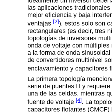
idealmente un inversor deberí
las aplicaciones tradicionales 
mejor eficiencia y baja interf
[2]
ventajas
), estos solo son 
rectangulares (es decir, tres n
topologías de inversores multi
onda de voltaje con múltiples
a la forma de onda sinusoidal
de convertidores multinivel s
enclavamiento y capacitores f
La primera topología mencio
serie de puentes H y requiere
una de las celdas, mientras q
[4]
fuente de voltaje
. La topol
capacitores flotantes (CMCF)