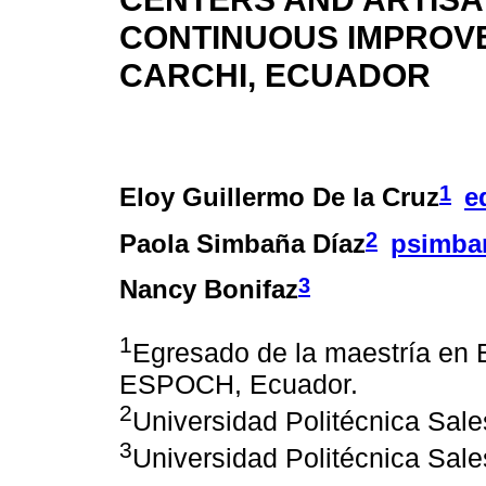
CONTINUOUS IMPROVE
CARCHI, ECUADOR
1
Eloy Guillermo De la Cruz
e
2
Paola Simbaña Díaz
psimba
3
Nancy Bonifaz
1
Egresado de la maestría en 
ESPOCH, Ecuador.
2
Universidad Politécnica Sal
3
Universidad Politécnica Sal