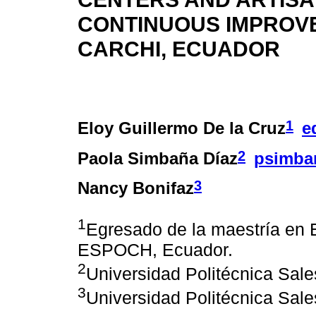
CONTINUOUS IMPROVE
CARCHI, ECUADOR
1
Eloy Guillermo De la Cruz
e
2
Paola Simbaña Díaz
psimba
3
Nancy Bonifaz
1
Egresado de la maestría en 
ESPOCH, Ecuador.
2
Universidad Politécnica Sal
3
Universidad Politécnica Sal