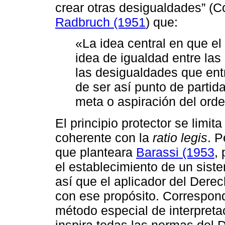
crear otras desigualdades” (Co
Radbruch (1951
) que:
«La idea central en que el
idea de igualdad entre las
las desigualdades que entr
de ser así punto de partid
meta o aspiración del orden
El principio protector se limit
coherente con la
ratio legis
. P
que planteara
Barassi (1953
, 
el establecimiento de un siste
así que el aplicador del Dere
con ese propósito. Correspond
método especial de interpretac
inspira todas las normas del 