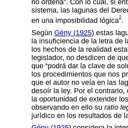
no ordena”. Con lo cual, si e
sistema, las lagunas del Der
2
en una imposibilidad lógica
.
Según
Gény (1925
) estas la
la insuficiencia de la letra de
los hechos de la realidad est
legislador, no desdicen de que 
que “podrá dar la clave de s
los procedimientos que nos pre
que el autor no veía en las l
desoír la ley. Por el contrari
la oportunidad de extender los
observando en ello su
ratio le
jurídico en los resultados de l
Gény (1925
) considera la inte