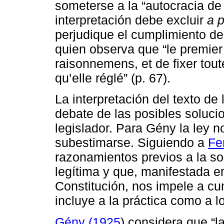
someterse a la “autocracia de l
interpretación debe excluir
a p
perjudique el cumplimiento de l
quien observa que “le premier e
raisonnemens, et de fixer toute
qu’elle réglé” (p. 67).
La interpretación del texto de 
debate de las posibles soluci
legislador. Para Gény la ley 
subestimarse. Siguiendo a
Fe
razonamientos previos a la s
legítima y que, manifestada en
Constitución, nos impele a cum
incluye a la práctica como a lo
Gény (1925
) considera que “l