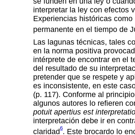
se funden en una ley o cuando
interpretar la ley con efectos 
Experiencias históricas como l
permanente en el tiempo de Ju
Las lagunas técnicas, tales c
en la norma positiva provocada
intérprete de encontrar en el t
del resultado de su interpreta
pretender que se respete y apl
es inconsistente, en este caso 
(p. 117). Conforme al principi
algunos autores lo refieren 
potuit apertius est interpretati
interpretación debe ir en con
6
claridad
. Este brocardo lo e