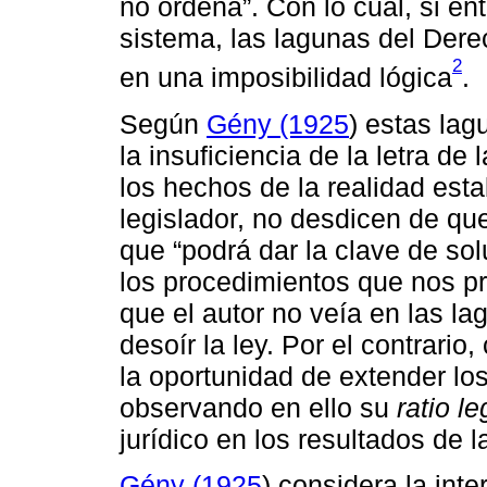
no ordena”. Con lo cual, si e
sistema, las lagunas del Der
2
en una imposibilidad lógica
.
Según
Gény (1925
) estas la
la insuficiencia de la letra de
los hechos de la realidad est
legislador, no desdicen de que 
que “podrá dar la clave de s
los procedimientos que nos pre
que el autor no veía en las l
desoír la ley. Por el contrari
la oportunidad de extender los
observando en ello su
ratio le
jurídico en los resultados de l
Gény (1925
) considera la inte