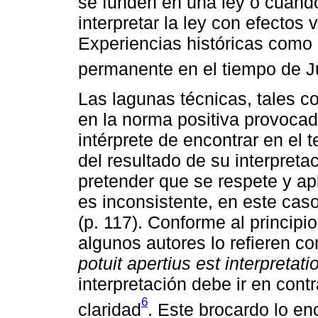
se funden en una ley o cuando
interpretar la ley con efectos 
Experiencias históricas como l
permanente en el tiempo de Ju
Las lagunas técnicas, tales c
en la norma positiva provocada
intérprete de encontrar en el t
del resultado de su interpreta
pretender que se respete y apl
es inconsistente, en este caso 
(p. 117). Conforme al principi
algunos autores lo refieren 
potuit apertius est interpretati
interpretación debe ir en con
6
claridad
. Este brocardo lo e