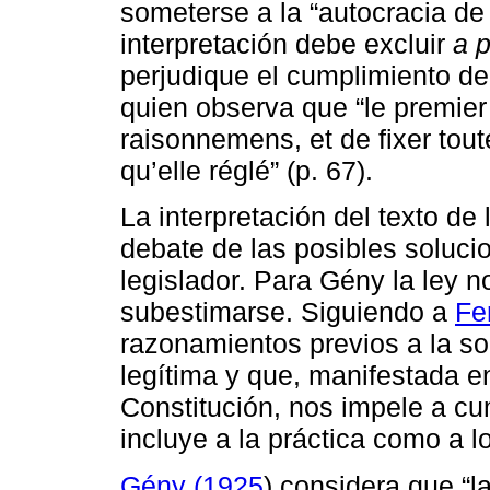
someterse a la “autocracia de l
interpretación debe excluir
a p
perjudique el cumplimiento de l
quien observa que “le premier e
raisonnemens, et de fixer toute
qu’elle réglé” (p. 67).
La interpretación del texto de 
debate de las posibles soluci
legislador. Para Gény la ley 
subestimarse. Siguiendo a
Fe
razonamientos previos a la s
legítima y que, manifestada en
Constitución, nos impele a cum
incluye a la práctica como a lo
Gény (1925
) considera que “l