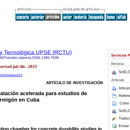
a y Tecnológica UPSE (RCTU)
Servicios 
7697
versión impresa
ISSN
1390-7638
Revista
ertad jul./dic. 2025
SciELO
10.26423/detwn014
Articulo
ARTÍCULO DE INVESTIGACIÓN
Articu
tación acelerada para estudios de
Referen
ormigón en Cuba
Como c
SciELO
Traduc
Enviar 
ion chamber for concrete durability studies in