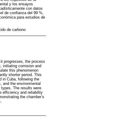
ental y los ensayos
stadísticamente con datos
vel de confianza del 99 %,
 económica para estudios de
xido de carbono
 it progresses, the process
 initiating corrosion and
mulate this phenomenon
antly shorter period. This
 in Cuba, following the
s, and the environmental
 types. The results were
fficiency and reliability
emonstrating the chamber’s
s.