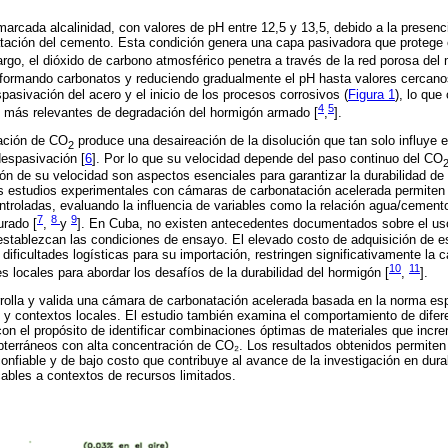
arcada alcalinidad, con valores de pH entre 12,5 y 13,5, debido a la presenc
atación del cemento. Esta condición genera una capa pasivadora que protege e
rgo, el dióxido de carbono atmosférico penetra a través de la red porosa del 
 formando carbonatos y reduciendo gradualmente el pH hasta valores cercanos
pasivación del acero y el inicio de los procesos corrosivos (
Figura 1
), lo que
4
5
más relevantes de degradación del hormigón armado [
,
].
ación de CO
produce una desaireación de la disolución que tan solo influye e
2
espasivación [
6
]. Por lo que su velocidad depende del paso continuo del CO
2
ión de su velocidad son aspectos esenciales para garantizar la durabilidad de
s estudios experimentales con cámaras de carbonatación acelerada permiten r
troladas, evaluando la influencia de variables como la relación agua/cemento
7
8
9
urado [
,
y
]. En Cuba, no existen antecedentes documentados sobre el uso
establezcan las condiciones de ensayo. El elevado costo de adquisición de e
s dificultades logísticas para su importación, restringen significativamente la
10
11
es locales para abordar los desafíos de la durabilidad del hormigón [
,
].
arrolla y valida una cámara de carbonatación acelerada basada en la norma e
s y contextos locales. El estudio también examina el comportamiento de dife
 con el propósito de identificar combinaciones óptimas de materiales que incre
terráneos con alta concentración de CO₂. Los resultados obtenidos permiten
onfiable y de bajo costo que contribuye al avance de la investigación en dura
cables a contextos de recursos limitados.