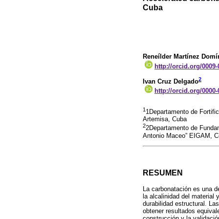
Cuba
Reneílder Martínez Dom
http://orcid.org/0009
2
Ivan Cruz Delgado
http://orcid.org/0000
1
1Departamento de Fortifi
Artemisa, Cuba
2
2Departamento de Fundam
Antonio Maceo” EIGAM, Ce
RESUMEN
La carbonatación es una d
la alcalinidad del materia
durabilidad estructural. L
obtener resultados equival
construcción y la validaci