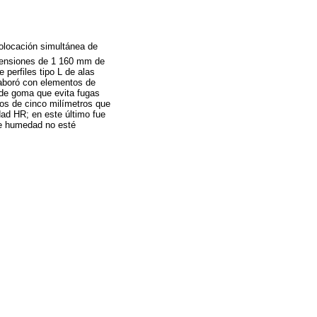
olocación simultánea de
mensiones de 1 160 mm de
 perfiles tipo L de alas
elaboró con elementos de
 de goma que evita fugas
cios de cinco milímetros que
dad HR; en este último fue
de humedad no esté