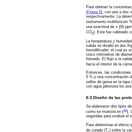
Para obtener la concentra
(
Figura 5
), con aire a dos
respectivamente. La deter
instrumento multifunción 
una exactitud de ± (50 p
CO
). Este fue calibrado 
2
La temperatura y humedad r
salida se dividió en dos fl
humidificador, el cual es u
cinco milímetros de diámetr
húmedo. El flujo a la salid
hacia el interior de la cáma
Entonces, las condiciones 
5 % y una concentración 
sellos de goma en la tapa
con agua jabonosa los pos
II.3 Diseño de las pro
Se elaboraron dos tipos de
15
como se muestra en [
].
segundas para evaluar el e
Para determinar el efecto q
de curado (T
) sobre la ca
c