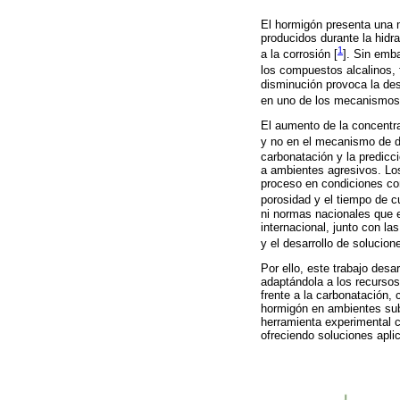
El hormigón presenta una m
producidos durante la hidr
1
a la corrosión [
]. Sin emba
los compuestos alcalinos,
disminución provoca la des
en uno de los mecanismos 
El aumento de la concentr
y no en el mecanismo de d
carbonatación y la predicc
a ambientes agresivos. Lo
proceso en condiciones con
porosidad y el tiempo de c
ni normas nacionales que 
internacional, junto con la
y el desarrollo de solucion
Por ello, este trabajo des
adaptándola a los recurso
frente a la carbonatación,
hormigón en ambientes sub
herramienta experimental c
ofreciendo soluciones apli