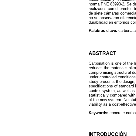
norma PNE 83993-2. Se des
realizados con diferentes
de siete cámaras comercial
no se observaron diferenci
durabilidad en entornos co
Palabras clave:
carbonata
ABSTRACT
Carbonation is one of the l
reduces the material’s alka
compromising structural du
under controlled conditions
study presents the design,
specifications of standard
control system, as well as
statistically compared wit
of the new system. No stat
viability as a cost-effectiv
Keywords:
concrete carbon
INTRODUCCIÓN