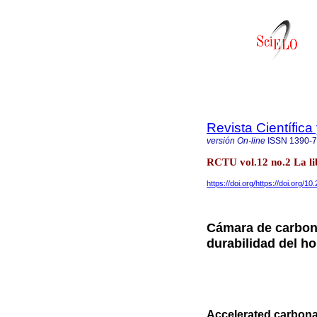
Revista Científic
versión On-line
ISSN
1390-
RCTU vol.12 no.2 La lib
https://doi.org/https://doi.org/
Cámara de carbona
durabilidad del h
Accelerated carbonat