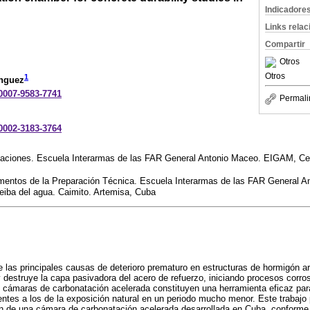
Indicadore
Links rela
Compartir
Otros
Otros
1
ínguez
-0007-9583-7741
Permali
-0002-3183-3764
caciones. Escuela Interarmas de las FAR General Antonio Maceo. EIGAM, Cei
entos de la Preparación Técnica. Escuela Interarmas de las FAR General A
iba del agua. Caimito. Artemisa, Cuba
e las principales causas de deterioro prematuro en estructuras de hormigón
l y destruye la capa pasivadora del acero de refuerzo, iniciando procesos cor
as cámaras de carbonatación acelerada constituyen una herramienta eficaz pa
entes a los de la exposición natural en un periodo mucho menor. Este trabajo 
ón de una cámara de carbonatación acelerada desarrollada en Cuba, conforme a