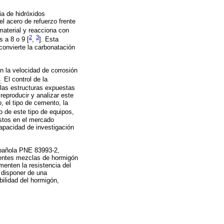
ia de hidróxidos
l acero de refuerzo frente
material y reacciona con
2
3
 a 8 o 9 [
,
]. Esta
 convierte la carbonatación
n la velocidad de corrosión
El control de la
.
 las estructuras expuestas
eproducir y analizar este
, el tipo de cemento, la
 de este tipo de equipos,
stos en el mercado
 capacidad de investigación
spañola PNE 83993-2,
rentes mezclas de hormigón
menten la resistencia del
 disponer de una
bilidad del hormigón,