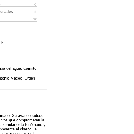
s
cionados
nk
ba del agua. Caimito.
ntonio Maceo “Orden
 armado. Su avance reduce
rosivos que comprometen la
ra simular este fenómeno y
presenta el diseño, la
 los requisitos de la