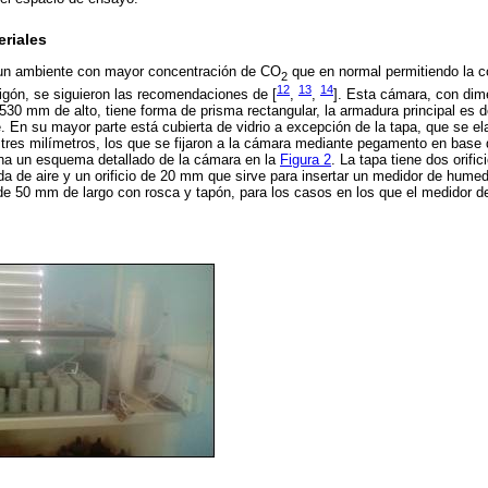
eriales
r un ambiente con mayor concentración de CO
que en normal permitiendo la c
2
12
13
14
igón, se siguieron las recomendaciones de [
,
,
]. Esta cámara, con di
30 mm de alto, tiene forma de prisma rectangular, la armadura principal es de
e. En su mayor parte está cubierta de vidrio a excepción de la tapa, que se 
 tres milímetros, los que se fijaron a la cámara mediante pegamento en base
iona un esquema detallado de la cámara en la
Figura 2
. La tapa tiene dos orifi
da de aire y un orificio de 20 mm que sirve para insertar un medidor de hume
e 50 mm de largo con rosca y tapón, para los casos en los que el medidor 