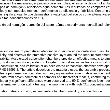
criben los materiales, el proceso de ensamblaje, el sistema de control ambi
 tipos de hormigón y relaciones agua/cemento. Los resultados se comparan e
es y con modelos teóricos, confirmando su eficiencia y fiabilidad. Con un ni
as significativas, lo que demuestra la viabilidad del equipo como alternativa
n altas concentraciones de CO₂.
ción del hormigón; corrosión del acero; cámara experimental; durabilidad; dió
eading causes of premature deterioration in reinforced concrete structures. As
linity and destroys the protective passive layer around the steel reinforcement,
rability. Accelerated carbonation chambers provide an effective means to si
, producing results equivalent to long-term natural exposure tests in a signific
 construction, and validation of an accelerated carbonation chamber developed
 PNE 83993-2. The article describes the materials used, the assembly proces
 tests performed on concretes with varying water-to-cement ratios and cement
h data from seven commercial chambers and theoretical models, confirming the e
istically significant differences were observed at a 99 % confidence level, d
e alternative for durability testing in environments with high CO₂ concentration
ation; steel corrosion; experimental chamber; durability; carbon dioxide