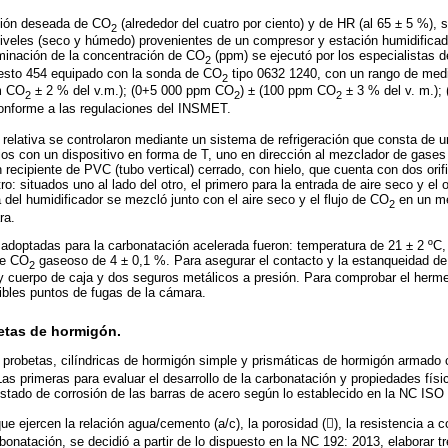
ción deseada de CO
(alrededor del cuatro por ciento) y de HR (al 65 ± 5 %), 
2
 niveles (seco y húmedo) provenientes de un compresor y estación humidificad
minación de la concentración de CO
(ppm) se ejecutó por los especialistas 
2
Testo 454 equipado con la sonda de CO
tipo 0632 1240, con un rango de med
2
pm CO
± 2 % del v.m.); (0+5 000 ppm CO
) ± (100 ppm CO
± 3 % del v. m.);
2
2
2
conforme a las regulaciones del INSMET.
elativa se controlaron mediante un sistema de refrigeración que consta de u
ujos con un dispositivo en forma de T, uno en dirección al mezclador de gases 
n recipiente de PVC (tubo vertical) cerrado, con hielo, que cuenta con dos or
o: situados uno al lado del otro, el primero para la entrada de aire seco y el ot
a del humidificador se mezcló junto con el aire seco y el flujo de CO
en un me
2
ra.
adoptadas para la carbonatación acelerada fueron: temperatura de 21 ± 2 ºC,
de CO
gaseoso de 4 ± 0,1 %. Para asegurar el contacto y la estanqueidad de
2
 y cuerpo de caja y dos seguros metálicos a presión. Para comprobar el her
ibles puntos de fugas de la cámara.
betas de hormigón.
 probetas, cilíndricas de hormigón simple y prismáticas de hormigón armado
 Las primeras para evaluar el desarrollo de la carbonatación y propiedades fís
stado de corrosión de las barras de acero según lo establecido en la NC ISO
ue ejercen la relación agua/cemento (a/c), la porosidad (), la resistencia a 
rbonatación, se decidió a partir de lo dispuesto en la NC 192: 2013, elaborar tr