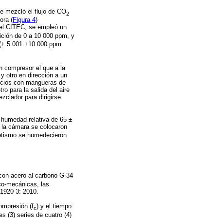
se mezcló el flujo de CO
2
ora (
Figura 4
)
del CITEC, se empleó un
ición de 0 a 10 000 ppm, y
 (+ 5 001 +10 000 ppm
n compresor el que a la
y otro en dirección a un
ificios con mangueras de
ro para la salida del aire
zclador para dirigirse
 humedad relativa de 65 ±
 la cámara se colocaron
metismo se humedecieron
 con acero al carbono G-34
ico-mecánicas, las
 1920-3: 2010.
compresión (f
) y el tiempo
c
es (3) series de cuatro (4)