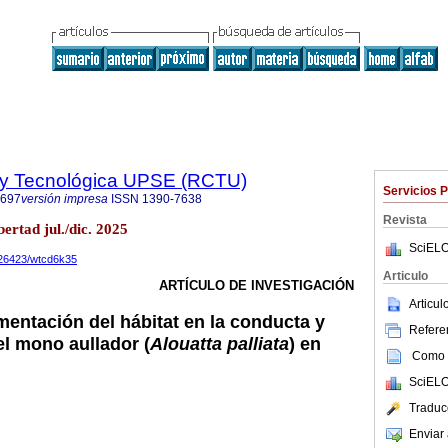
a y Tecnológica UPSE (RCTU)
Servicios 
7697
versión impresa
ISSN
1390-7638
Revista
ertad jul./dic. 2025
SciELO
10.26423/wtcd6k35
Articulo
ARTÍCULO DE INVESTIGACIÓN
Articu
mentación del hábitat en la conducta y
Referen
l mono aullador (
Alouatta palliata
) en
Como c
SciELO
Traduc
Enviar 