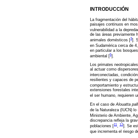
INTRODUCCIÓN
La fragmentación del hábit
paisajes continuos en mosa
vulnerabilidad a la depred
de las áreas previamente h
3
animales domésticos [
]. 
en Sudamérica cerca de 4,1
en particular a los bosques
5
ambiental [
].
Los primates neotropicales
al actuar como dispersore
interconectadas, condició
resilientes y capaces de p
comportamiento y estructur
extensiones forestales inte
el ser humano, requieren u
En el caso de
Alouatta pall
de la Naturaleza (IUCN) lo 
Ministerio de Ambiente, Ag
discrepancia refleja la gra
11
12
poblaciones [
,
]. Se es
que incrementa el riesgo de