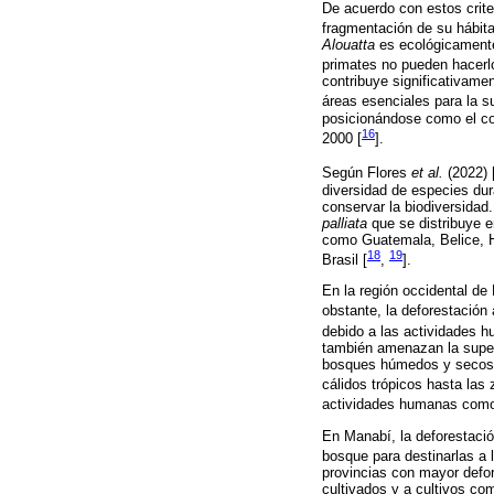
De acuerdo con estos crite
fragmentación de su hábita
Alouatta
es ecológicamente 
primates no pueden hacerlo
contribuye significativame
áreas esenciales para la s
posicionándose como el con
16
2000 [
].
Según Flores
et al.
(2022) 
diversidad de especies dur
conservar la biodiversidad.
palliata
que se distribuye e
como Guatemala, Belice, H
18
19
Brasil [
,
].
En la región occidental de
obstante, la deforestación
debido a las actividades hu
también amenazan la superv
bosques húmedos y secos qu
cálidos trópicos hasta las
actividades humanas como 
En Manabí, la deforestació
bosque para destinarlas a 
provincias con mayor defo
cultivados y a cultivos co