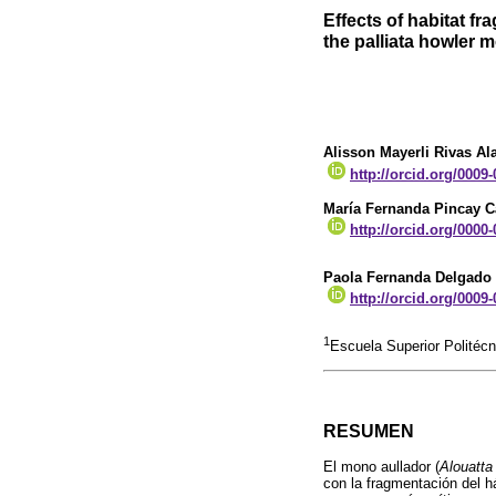
Effects of habitat f
the palliata howler 
Alisson Mayerli Rivas Al
http://orcid.org/0009
María Fernanda Pincay C
http://orcid.org/0000
Paola Fernanda Delgado
http://orcid.org/0009
1
Escuela Superior Politéc
RESUMEN
El mono aullador (
Alouatta 
con la fragmentación del h