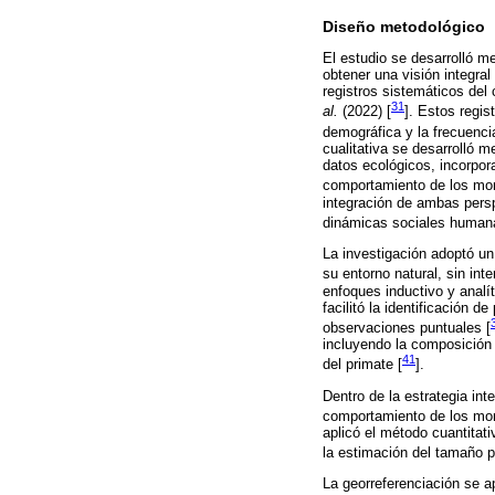
Diseño metodológico
El estudio se desarrolló m
obtener una visión integra
registros sistemáticos de
31
al.
(2022) [
]. Estos regis
demográfica y la frecuenci
cualitativa se desarrolló m
datos ecológicos, incorpor
comportamiento de los mon
integración de ambas persp
dinámicas sociales humana
La investigación adoptó un 
su entorno natural, sin int
enfoques inductivo y analí
facilitó la identificación 
observaciones puntuales [
incluyendo la composición 
41
del primate [
].
Dentro de la estrategia int
comportamiento de los mono
aplicó el método cuantitati
la estimación del tamaño po
La georreferenciación se ap