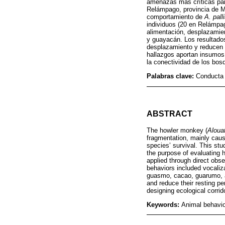
amenazas más críticas par
Relámpago, provincia de Ma
comportamiento de
A. pall
individuos (20 en Relámpa
alimentación, desplazamie
y guayacán. Los resultado
desplazamiento y reducen s
hallazgos aportan insumos 
la conectividad de los bos
Palabras clave:
Conducta 
ABSTRACT
The howler monkey (
Alouat
fragmentation, mainly cause
species’ survival. This s
the purpose of evaluating 
applied through direct obs
behaviors included vocaliza
guasmo, cacao, guarumo, a
and reduce their resting pe
designing ecological corrid
Keywords:
Animal behavio