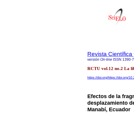
Revista Científic
versión On-line
ISSN
1390-
RCTU vol.12 no.2 La lib
https://doi.org/https://doi.org/
Efectos de la frag
desplazamiento de
Manabí, Ecuador