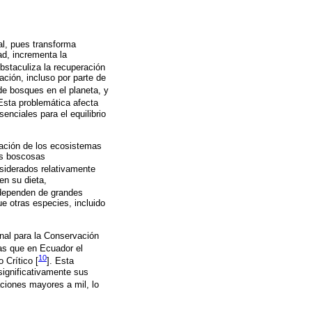
al, pues transforma
ad, incrementa la
 obstaculiza la recuperación
ción, incluso por parte de
de bosques en el planeta, y
 Esta problemática afecta
enciales para el equilibrio
ración de los ecosistemas
es boscosas
nsiderados relativamente
en su dieta,
 dependen de grandes
ue otras especies, incluido
onal para la Conservación
ras que en Ecuador el
10
 Crítico [
]. Esta
 significativamente sus
aciones mayores a mil, lo