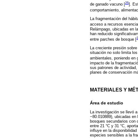
25
de ganado vacuno [
]. Es
comportamiento, alimentaci
La fragmentación del hábit
acceso a recursos esencial
Relámpago, ubicadas en la
han reducido significativa
entre parches de bosque [
La creciente presión sobr
situación no solo limita l
ambientales, poniendo en g
impacto de la fragmentaci
sus patrones de actividad, 
planes de conservación más
MATERIALES Y MÉ
Área de estudio
La investigación se llevó
−80.010889), ubicadas en 
bosques secundarios con c
entre 21 °C y 31 °C, aport
influye en la disponibilida
especies sensibles a la fr