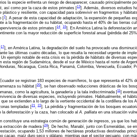
rios la especie enfrenta un riesgo de desaparecer, causado principalmente por
13
t, así como por la caza de estos primates [
]. Además, diversos estudios h
plástico y resiliente, con capacidad para sobrevivir en fragmentos y hábitat
7
 [
]. A pesar de esta capacidad de adaptación, la expansión de pequeñas ex
nte a la fragmentación de su hábitat, ocupando hasta el 40% de las tierras cul
14
15
upervivencia de estos primates [
,
]. En América Latina la deforestación a
tinente con la mayor reducción de superficie forestal anual (pérdida del 25%
17
[
], en América Latina, la degradación del suelo ha provocado una disminuci
ante las últimas cuatro décadas, lo que resalta la necesidad urgente de imp
 Un ejemplo notable de esta crisis es la pérdida de hábitats de diversas espec
n esta región de Sudamérica, desde el sur de México hasta el norte de Argen
onduras, Nicaragua, Costa Rica, Panamá, Colombia, Venezuela, Ecuador, Pe
 Ecuador se registran 183 especies de mamíferos, lo que representa el 42% de
20
 amenaza su hábitat [
], se han observado reducciones drásticas de los bosq
11
manas, como la agricultura, la ganadería y la tala indiscriminada [
] eventua
ivencia de diversas especies, incluyendo primates. Habitualmente, el hábit
e se extienden a lo largo de la vertiente occidental de la cordillera de los
21
22
 zonas templadas [
,
]. La pérdida y fragmentación de los bosques ecuatori
la deforestación y la caza, han colocado al
A. palliata
en una situación vulne
n constituye una estrategia común de generación de ingresos, ya que los hab
24
la extracción de madera [
]. De hecho, Manabí, junto con Esmeraldas, se en
restación, ocupando 1,53 millones de hectáreas productivas destinadas princ
mo cacao, maíz duro seco y plátano, mientras que el sector pecuario, con má