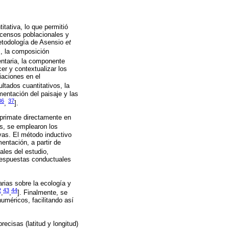
tativa, lo que permitió
ó censos poblacionales y
etodología de Asensio
et
s, la composición
ntaria, la componente
er y contextualizar los
iaciones en el
ultados cuantitativos, la
mentación del paisaje y las
36
37
,
].
l primate directamente en
s, se emplearon los
vas. El método inductivo
entación, a partir de
ales del estudio,
 respuestas conductuales
arias sobre la ecología y
2
43
44
,
,
]. Finalmente, se
numéricos, facilitando así
ecisas (latitud y longitud)