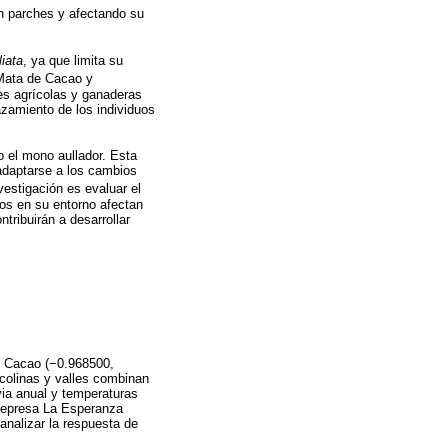
en parches y afectando su
liata
, ya que limita su
Mata de Cacao y
es agrícolas y ganaderas
azamiento de los individuos
 el mono aullador. Esta
 adaptarse a los cambios
vestigación es evaluar el
os en su entorno afectan
ntribuirán a desarrollar
e Cacao (−0.968500,
colinas y valles combinan
ia anual y temperaturas
a represa La Esperanza
analizar la respuesta de