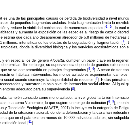
at es una de las principales causas de pérdida de biodiversidad a nivel mundi
icos de pequeños fragmentos aislados. Esta fragmentación limita la movilid
1
2
ación y reduce la viabilidad poblacional de numerosas especies [
,
], lo cual
abitadas y aumenta la exposición de las especies al riesgo de caza o depreda
Se estima que cada año desaparecen alrededor de 6,8 millones de hectáreas 
4
 millones, intensificando los efectos de la degradación y fragmentación [
].
 tropicales, donde la diversidad biológica y los servicios ecosistémicos son es
, y en especial los del género
Alouatta
, cumplen un papel clave en la regene
s de semillas. Sin embargo, su supervivencia depende de grandes extension
5
6
n que se ve comprometida en paisajes fragmentados [
,
]. A pesar de ser co
ersistir en hábitats intervenidos, los monos aulladores experimentan cambios 
7
a social cuando disminuye la disponibilidad de recursos [
]. Estos primates
rconectadas y muestran un bajo nivel de interacción social abierta. Al igual q
8
n entorno adecuado para su supervivencia [
].
iata
, también conocido como mono aullador, a nivel global la Unión Internaci
6
9
clasifica como Vulnerable, lo que sugiere un riesgo de extinción [
,
], mient
ua y Transición Ecológica (MAATE, 2021) lo incluye en la categoría de Peligro
vedad de la situación nacional, donde la deforestación y la caza han reducido
tima que en el país existen menos de 10 000 individuos adultos, sin subpobl
11
 extinción local [
].