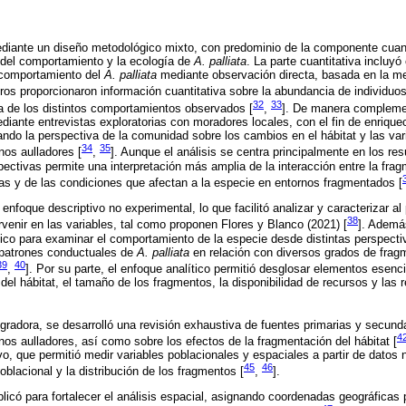
ediante un diseño metodológico mixto, con predominio de la componente cuanti
l del comportamiento y la ecología de
A. palliata
. La parte cuantitativa incluy
l comportamiento del
A. palliata
mediante observación directa, basada en la m
tros proporcionaron información cuantitativa sobre la abundancia de individuo
32
33
a de los distintos comportamientos observados [
,
]. De manera compleme
ediante entrevistas exploratorias con moradores locales, con el fin de enriquec
ando la perspectiva de la comunidad sobre los cambios en el hábitat y las var
34
35
os aulladores [
,
]. Aunque el análisis se centra principalmente en los res
ectivas permite una interpretación más amplia de la interacción entre la frag
s y de las condiciones que afectan a la especie en entornos fragmentados [
enfoque descriptivo no experimental, lo que facilitó analizar y caracterizar a
38
ervenir en las variables, tal como proponen Flores y Blanco (2021) [
]. Ademá
tico para examinar el comportamiento de la especie desde distintas perspecti
de patrones conductuales de
A. palliata
en relación con diversos grados de fragm
39
40
,
]. Por su parte, el enfoque analítico permitió desglosar elementos esenci
del hábitat, el tamaño de los fragmentos, la disponibilidad de recursos y las
egradora, se desarrolló una revisión exhaustiva de fuentes primarias y secund
4
s aulladores, así como sobre los efectos de la fragmentación del hábitat [
vo, que permitió medir variables poblacionales y espaciales a partir de datos 
45
46
blacional y la distribución de los fragmentos [
,
].
licó para fortalecer el análisis espacial, asignando coordenadas geográficas pr