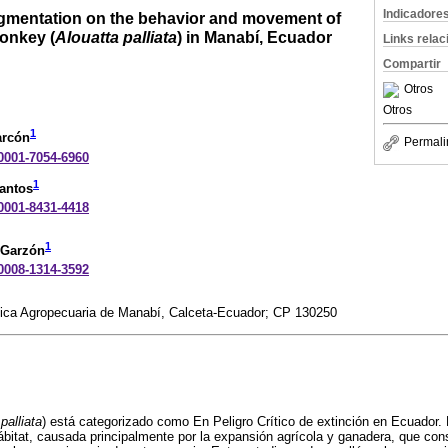
Indicadore
ragmentation on the behavior and movement of
monkey (
Alouatta palliata
) in Manabí, Ecuador
Links rela
Compartir
Otros
Otros
1
arcón
Permali
-0001-7054-6960
1
antos
-0001-8431-4418
1
 Garzón
-0008-1314-3592
nica Agropecuaria de Manabí, Calceta-Ecuador; CP 130250
palliata
) está categorizado como En Peligro Crítico de extinción en Ecuador. 
ábitat, causada principalmente por la expansión agrícola y ganadera, que con