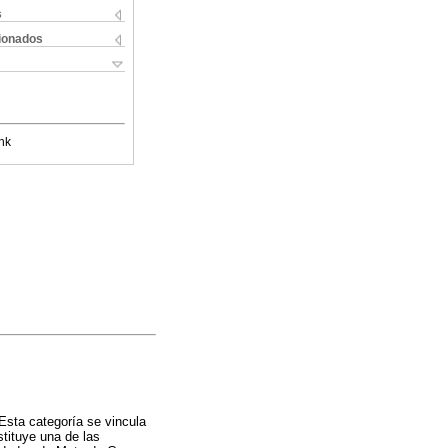
s
cionados
nk
Esta categoría se vincula
stituye una de las