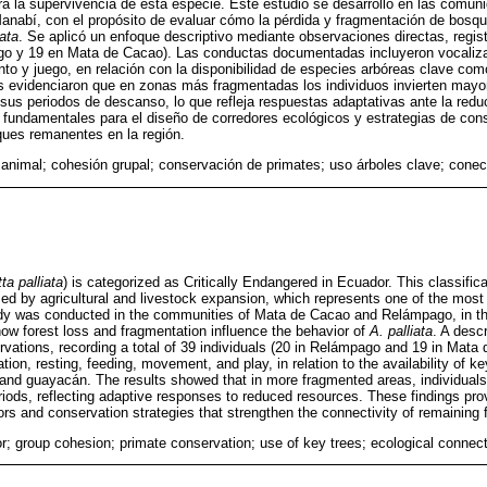
a la supervivencia de esta especie. Este estudio se desarrolló en las comu
nabí, con el propósito de evaluar cómo la pérdida y fragmentación de bosque
iata
. Se aplicó un enfoque descriptivo mediante observaciones directas, regis
go y 19 en Mata de Cacao). Las conductas documentadas incluyeron vocaliz
nto y juego, en relación con la disponibilidad de especies arbóreas clave c
s evidenciaron que en zonas más fragmentadas los individuos invierten mayo
us periodos de descanso, lo que refleja respuestas adaptativas ante la redu
fundamentales para el diseño de corredores ecológicos y estrategias de con
ques remanentes en la región.
animal; cohesión grupal; conservación de primates; uso árboles clave; conect
ta palliata
) is categorized as Critically Endangered in Ecuador. This classificat
d by agricultural and livestock expansion, which represents one of the most cr
tudy was conducted in the communities of Mata de Cacao and Relámpago, in th
how forest loss and fragmentation influence the behavior of
A. palliata
. A desc
ervations, recording a total of 39 individuals (20 in Relámpago and 19 in Ma
tion, resting, feeding, movement, and play, in relation to the availability of 
nd guayacán. The results showed that in more fragmented areas, individual
riods, reflecting adaptive responses to reduced resources. These findings prov
ors and conservation strategies that strengthen the connectivity of remaining f
r; group cohesion; primate conservation; use of key trees; ecological connecti