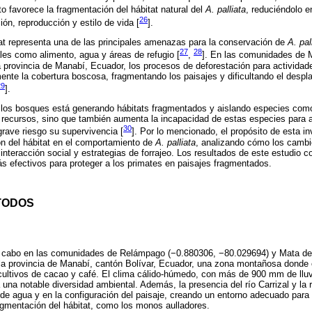
to favorece la fragmentación del hábitat natural del
A. palliata
, reduciéndolo 
26
ón, reproducción y estilo de vida [
].
at representa una de las principales amenazas para la conservación de
A. pal
27
28
es como alimento, agua y áreas de refugio [
,
]. En las comunidades de 
 provincia de Manabí, Ecuador, los procesos de deforestación para actividad
mente la cobertura boscosa, fragmentando los paisajes y dificultando el despl
29
].
e los bosques está generando hábitats fragmentados y aislando especies como
os recursos, sino que también aumenta la incapacidad de estas especies para
30
rave riesgo su supervivencia [
]. Por lo mencionado, el propósito de esta in
ón del hábitat en el comportamiento de
A. palliata
, analizando cómo los cambi
interacción social y estrategias de forrajeo. Los resultados de este estudio co
 efectivos para proteger a los primates en paisajes fragmentados.
TODOS
 a cabo en las comunidades de Relámpago (−0.880306, −80.029694) y Mata d
la provincia de Manabí, cantón Bolívar, Ecuador, una zona montañosa donde 
ultivos de cacao y café. El clima cálido-húmedo, con más de 900 mm de lluv
a una notable diversidad ambiental. Además, la presencia del río Carrizal y l
d de agua y en la configuración del paisaje, creando un entorno adecuado para 
agmentación del hábitat, como los monos aulladores.