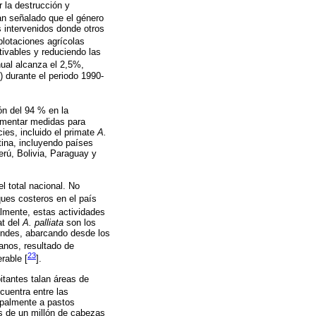
 la destrucción y
an señalado que el género
s intervenidos donde otros
plotaciones agrícolas
tivables y reduciendo las
nual alcanza el 2,5%,
) durante el periodo 1990-
ón del 94 % en la
lementar medidas para
ies, incluido el primate
A.
tina, incluyendo países
rú, Bolivia, Paraguay y
l total nacional. No
ues costeros en el país
lmente, estas actividades
at del
A. palliata
son los
 Andes, abarcando desde los
anos, resultado de
23
rable [
].
itantes talan áreas de
cuentra entre las
ipalmente a pastos
s de un millón de cabezas