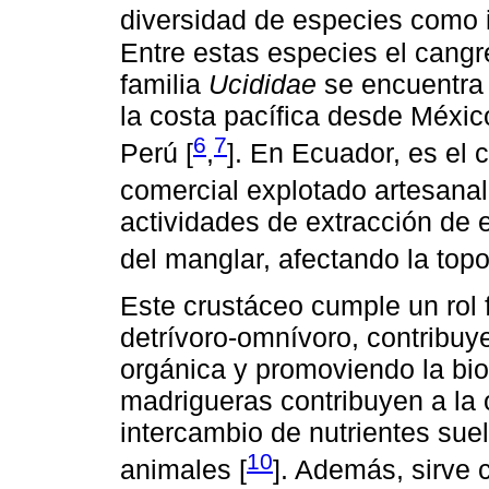
diversidad de especies como 
Entre estas especies el cangre
familia
Ucididae
se encuentra 
la costa pacífica desde Méxic
6
7
Perú [
,
]. En Ecuador, es el
comercial explotado artesana
actividades de extracción de e
del manglar, afectando la topog
Este crustáceo cumple un ro
detrívoro-omnívoro, contribuye
orgánica y promoviendo la bio
madrigueras contribuyen a la 
intercambio de nutrientes sue
10
animales [
]. Además, sirve 