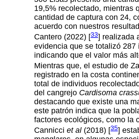
19,5% recolectado, mientras 
cantidad de captura con 24, c
acuerdo con nuestros resulta
33
Cantero (2022) [
] realizada
evidencia que se totalizó 287
indicando que el valor más al
Mientras que, el estudio de Z
registrado en la costa contine
total de individuos recolecta
del cangrejo
Cardisoma cras
destacando que existe una m
este patrón indica que la pob
factores ecológicos, como la 
35
Cannicci
et al
(2018) [
] est