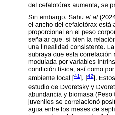
del cefalotórax aumenta, se p
Sin embargo, Sahu
et al
(2024
el ancho del cefalotórax está
proporcional en el peso corpor
señalar que, si bien la relaci
una linealidad consistente. La
subraya que esta correlación n
modulada por variables intrín
condición física, así como po
41
42
ambiente local [
], [
]. Esto
estudio de Dvoretsky y Dvoret
abundancia y biomasa (Peso to
juveniles se correlacionó pos
agua entre los meses de septi