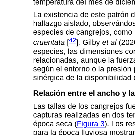
temperatura del mes de dicie
La existencia de este patrón 
hallazgo aislado, observándos
especies de cangrejos, como
42
cruentata
[
]
.
Gilby
et al
(2020
especies, las dimensiones cor
relacionadas, aunque la fuerz
según el entorno o la presión
sinérgica de la disponibilidad
Relación entre el ancho y l
Las tallas de los cangrejos fu
capturas realizadas en dos te
época seca (
Figura 3
). Los r
para la época lluviosa mostra