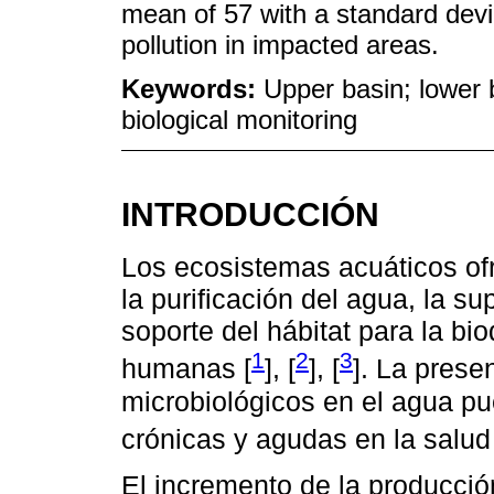
mean of 57 with a standard devia
pollution in impacted areas.
Keywords:
Upper basin; lower ba
biological monitoring
INTRODUCCIÓN
Los ecosistemas acuáticos of
la purificación del agua, la s
soporte del hábitat para la b
1
2
3
humanas [
], [
], [
]. La pres
microbiológicos en el agua p
crónicas y agudas en la salud
El incremento de la producci