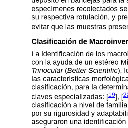
depositó en bandejas para la 
especímenes recolectados se 
su respectiva rotulación, y p
evitar que las muestras prese
Clasificación de Macroinve
La identificación de los macr
con la ayuda de un estéreo M
Trinocular
(
Better Scientific
), 
las características morfológic
clasificación, para la determ
19
2
claves especializadas: [
], [
clasificación a nivel de famil
por su rigurosidad y adaptabil
aseguraron una identificación