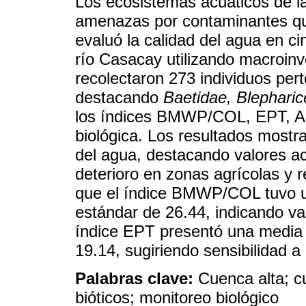
Los ecosistemas acuáticos de 
amenazas por contaminantes que
evaluó la calidad del agua en ci
río Casacay utilizando macroin
recolectaron 273 individuos pert
destacando
Baetidae, Blepharic
los índices BMWP/COL, EPT, AS
biológica. Los resultados mostra
del agua, destacando valores a
deterioro en zonas agrícolas y re
que el índice BMWP/COL tuvo u
estándar de 26.44, indicando var
índice EPT presentó una media 
19.14, sugiriendo sensibilidad 
Palabras clave:
Cuenca alta; cu
bióticos; monitoreo biológico