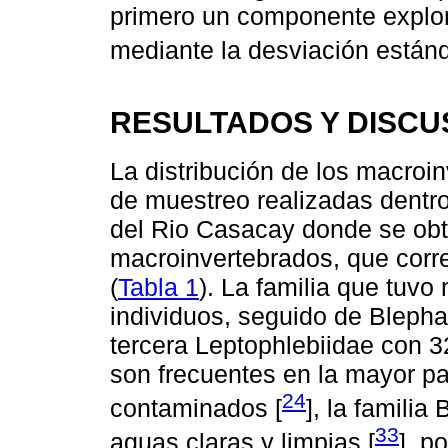
primero un componente explora
mediante la desviación estánd
RESULTADOS Y DISCU
La distribución de los macroi
de muestreo realizadas dentr
del Rio Casacay donde se obtu
macroinvertebrados, que corr
(
Tabla 1
). La familia que tuvo
individuos, seguido de Blephar
tercera Leptophlebiidae con 3
son frecuentes en la mayor pa
24
contaminados [
], la famili
33
aguas claras y limpias [
], p