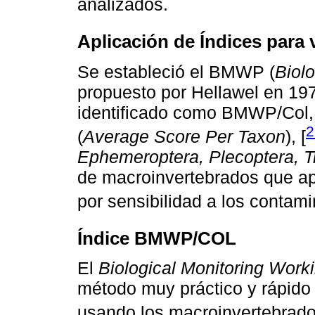
analizados.
Aplicación de Índices para v
Se estableció el BMWP (
Biol
propuesto por Hellawel en 19
identificado como BMWP/Col, 
2
(
Average Score Per Taxon
), [
Ephemeroptera, Plecoptera, T
de macroinvertebrados que ap
por sensibilidad a los contami
Índice BMWP/COL
El
Biological Monitoring Work
método muy práctico y rápido 
usando los macroinvertebrado