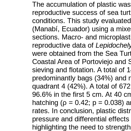
The accumulation of plastic was
reproductive success of sea turt
conditions. This study evaluate
(Manabí, Ecuador) using a mixed 
sections. Macro- and microplast
reproductive data of
Lepidochely
were obtained from the Sea Turt
Coastal Area of ​​Portoviejo an
sieving and flotation. A total of
predominantly bags (34%) and ne
quadrant 4 (42%). A total of 672
96.6% in the first 5 cm. At 40 c
hatching (ρ = 0.42; p = 0.038) 
rates. In conclusion, plastic dis
pressure and differential effect
highlighting the need to streng