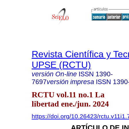
Revista Científica y Te
UPSE (RCTU)
versión On-line
ISSN
1390-
7697
versión impresa
ISSN
1390
RCTU vol.11 no.1 La
libertad ene./jun. 2024
https://doi.org/10.26423/rctu.v11i1
ARTÍCULO DE I