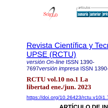
Revista Científica y Te
UPSE (RCTU)
versión On-line
ISSN
1390-
7697
versión impresa
ISSN
1390
RCTU vol.10 no.1 La
libertad ene./jun. 2023
https://doi.org/10.26423/rctu.v10i1
ARTÍCULO DE I