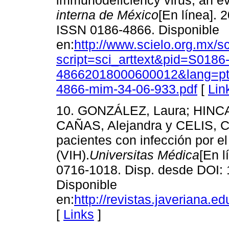
immunodeficiency virus, an eve
interna de México
[En línea]. 
ISSN 0186-4866. Disponible
en:
http://www.scielo.org.mx/s
script=sci_arttext&pid=S0186
48662018000600012&lang=pt\
4866-mim-34-06-933.pdf
[
Lin
10. GONZÁLEZ, Laura; HINCA
CAÑAS, Alejandra y CELIS, C
pacientes con infección por e
(VIH).
Universitas Médica
[En l
0716-1018. Disp. desde DOI:
Disponible
en:
http://revistas.javeriana.e
[
Links
]