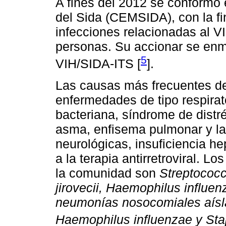
A fines del 2012 se conformó 
del Sida (CEMSIDA), con la fi
infecciones relacionadas al VI
personas. Su accionar se enm
5
VIH/SIDA-ITS [
].
Las causas más frecuentes de
enfermedades de tipo respira
bacteriana, síndrome de distré
asma, enfisema pulmonar y las
neurológicas, insuficiencia h
a la terapia antirretroviral. 
la comunidad son
Streptococ
jirovecii, Haemophilus influe
neumonías nosocomiales aísl
Haemophilus influenzae y St