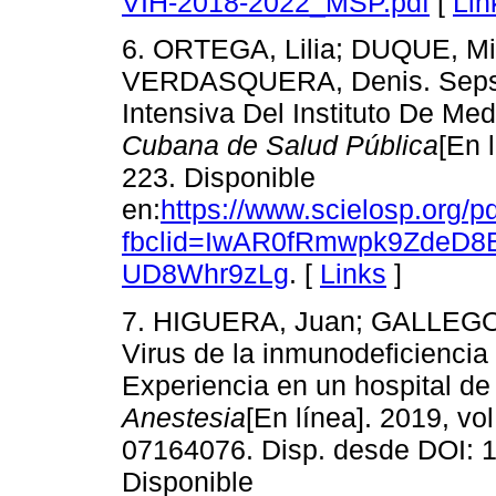
VIH-2018-2022_MSP.pdf
[
Lin
6. ORTEGA, Lilia; DUQUE, Mi
VERDASQUERA, Denis. Sepsis
Intensiva Del Instituto De Med
Cubana de Salud Pública
[En 
223. Disponible
en:
https://www.scielosp.org/
fbclid=IwAR0fRmwpk9ZdeD8
UD8Whr9zLg
. [
Links
]
7. HIGUERA, Juan; GALLEGO
Virus de la inmunodeficienci
Experiencia en un hospital de 
Anestesia
[En línea]. 2019, vo
07164076. Disp. desde DOI: 
Disponible