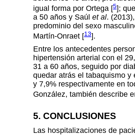
5
igual forma por Ortega [
]; qu
a 50 años y Saúl
et al
. (2013)
predominio del sexo masculin
13
Martín-Onraet [
].
Entre los antecedentes perso
hipertensión arterial con el 2
31 a 60 años, seguido por dia
quedar atrás el tabaquismo y e
y 7,9% respectivamente en tod
González, también describe en
5. CONCLUSIONES
Las hospitalizaciones de pac