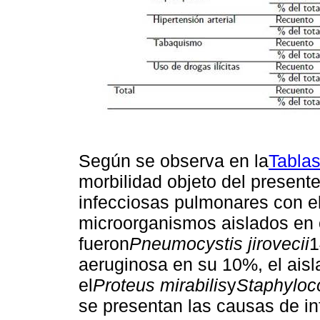
Según se observa en la
Tablas
morbilidad objeto del present
infecciosas pulmonares con el
microorganismos aislados en 
fueron
Pneumocystis jirovecii
1
aeruginosa en su 10%, el ais
el
Proteus mirabilis
y
Staphyloc
se presentan las causas de inf