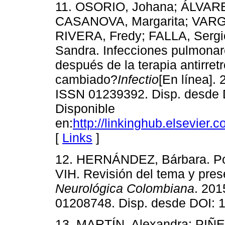
11. OSORIO, Johana; ÁLVARE
CASANOVA, Margarita; VARG
RIVERA, Fredy; FALLA, Ser
Sandra. Infecciones pulmonar
después de la terapia antirre
cambiado?
Infectio
[En línea]. 
ISSN 01239392. Disp. desde D
Disponible
en:
http://linkinghub.elsevier
[
Links
]
12. HERNÁNDEZ, Bárbara. Poli
VIH. Revisión del tema y pres
Neurológica Colombiana
. 201
01208748. Disp. desde DOI: 
13. MARTÍN, Alexandra; PIÑE