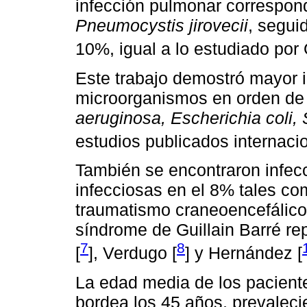
infección pulmonar correspon
Pneumocystis jirovecii
, segui
10%, igual a lo estudiado por 
Este trabajo demostró mayor i
microorganismos en orden de
aeruginosa, Escherichia coli,
estudios publicados internaci
También se encontraron infec
infecciosas en el 8% tales c
traumatismo craneoencefálic
síndrome de Guillain Barré re
7
8
[
], Verdugo [
] y Hernández [
La edad media de los paciente
bordea los 45 años, prevaleci