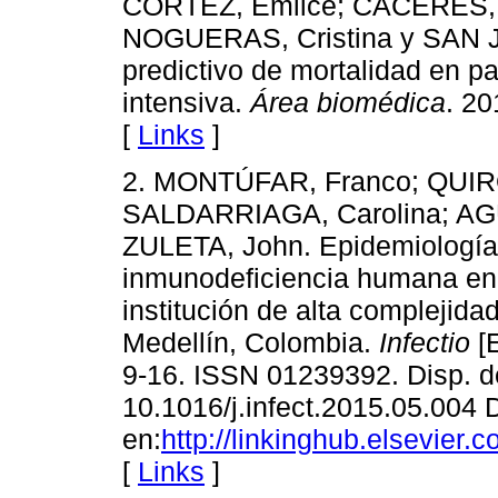
CORTEZ, Emilce; CÁCERES,
NOGUERAS, Cristina y SAN JU
predictivo de mortalidad en p
intensiva.
Área biomédica
. 20
[
Links
]
2. MONTÚFAR, Franco; QUIRO
SALDARRIAGA, Carolina; AGU
ZULETA, John. Epidemiología d
inmunodeficiencia humana en 
institución de alta complejida
Medellín, Colombia.
Infectio
[E
9-16. ISSN 01239392. Disp. 
10.1016/j.infect.2015.05.004 
en:
http://linkinghub.elsevier
[
Links
]