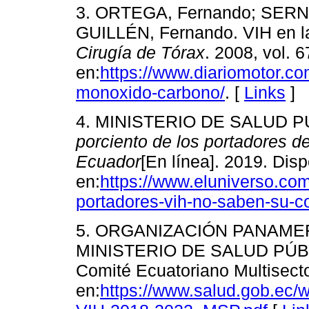
3. ORTEGA, Fernando; SERNA,
GUILLÉN, Fernando. VIH en la 
Cirugía de Tórax
. 2008, vol. 
en:
https://www.diariomotor.com
monoxido-carbono/
. [
Links
]
4. MINISTERIO DE SALUD P
porciento de los portadores d
Ecuador
[En línea]. 2019. Disp
en:
https://www.eluniverso.co
portadores-vih-no-saben-su-c
5. ORGANIZACIÓN PANAMER
MINISTERIO DE SALUD PÚBLI
Comité Ecuatoriano Multisecto
en:
https://www.salud.gob.ec