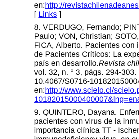
en:
http://revistachilenadeane
[
Links
]
8. VERDUGO, Fernando; PIN
Paulo; VON, Christian; SOTO
FICA, Alberto. Pacientes con
de Pacientes Críticos: La exp
país en desarrollo.
Revista chi
vol. 32, n. ° 3, págs. 294-30
10.4067/S0716-101820150004
en:
http://www.scielo.cl/sciel
10182015000400007&lng=en
9. QUINTERO, Dayana. Enfer
pacientes con virus de la in
importancia clínica TT - Ische