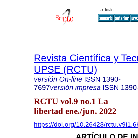
Revista Científica y Te
UPSE (RCTU)
versión On-line
ISSN
1390-
7697
versión impresa
ISSN
1390
RCTU vol.9 no.1 La
libertad ene./jun. 2022
https://doi.org/10.26423/rctu.v9i1.
ARTÍCULO DE I