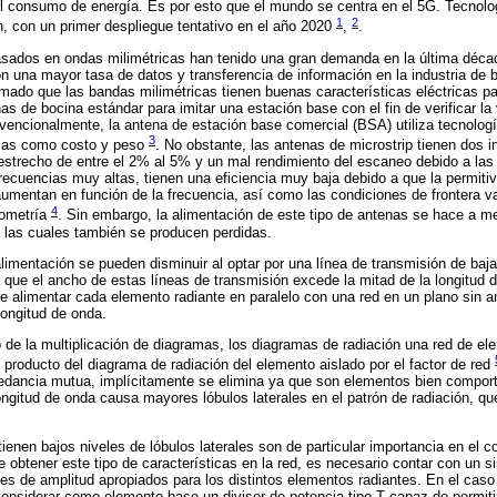
el consumo de energía. Es por esto que el mundo se centra en el 5G. Tecnolo
1
2
, con un primer despliegue tentativo en el año 2020
,
.
sados en ondas milimétricas han tenido una gran demanda en la última déca
una mayor tasa de datos y transferencia de información en la industria de b
mado que las bandas milimétricas tienen buenas características eléctricas pa
as de bocina estándar para imitar una estación base con el fin de verificar la 
encionalmente, la antena de estación base comercial (BSA) utiliza tecnologí
3
tajas como costo y peso
. No obstante, las antenas de microstrip tienen dos 
estrecho de entre el 2% al 5% y un mal rendimiento del escaneo debido a la
recuencias muy altas, tienen una eficiencia muy baja debido a que la permitivi
aumentan en función de la frecuencia, así como las condiciones de frontera v
4
eometría
. Sin embargo, la alimentación de este tipo de antenas se hace a m
n las cuales también se producen perdidas.
limentación se pueden disminuir al optar por una línea de transmisión de baja
que el ancho de estas líneas de transmisión excede la mitad de la longitud de
 alimentar cada elemento radiante en paralelo con una red en un plano sin am
ongitud de onda.
o de la multiplicación de diagramas, los diagramas de radiación una red de 
 producto del diagrama de radiación del elemento aislado por el factor de red
dancia mutua, implícitamente se elimina ya que son elementos bien compor
ngitud de onda causa mayores lóbulos laterales en el patrón de radiación, q
ienen bajos niveles de lóbulos laterales son de particular importancia en el 
e obtener este tipo de características en la red, es necesario contar con un 
es de amplitud apropiados para los distintos elementos radiantes. En el caso
onsiderar como elemento base un divisor de potencia tipo T capaz de permitir 