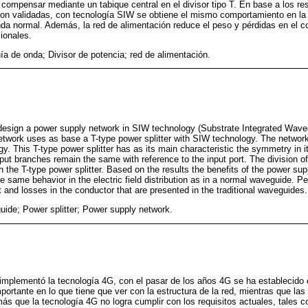
a compensar mediante un tabique central en el divisor tipo T. En base a los re
son validadas, con tecnología SIW se obtiene el mismo comportamiento en la
nda normal. Además, la red de alimentación reduce el peso y pérdidas en el 
ionales.
a de onda; Divisor de potencia; red de alimentación.
design a power supply network in SIW technology (Substrate Integrated Waveg
network uses as base a T-type power splitter with SIW technology. The network 
. This T-type power splitter has as its main characteristic the symmetry in its
put branches remain the same with reference to the input port. The division of
 in the T-type power splitter. Based on the results the benefits of the power su
e same behavior in the electric field distribution as in a normal waveguide. P
 and losses in the conductor that are presented in the traditional waveguides.
ide; Power splitter; Power supply network.
 implementó la tecnología 4G, con el pasar de los años 4G se ha establecido
portante en lo que tiene que ver con la estructura de la red, mientras que l
s que la tecnología 4G no logra cumplir con los requisitos actuales, tales 