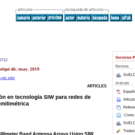
Servicios 
6712
Revista
olquí dic./may. 2019
SciELO
.v9i1.1062
Articulo
ARTICLES
Españo
ón en tecnología SIW para redes de
Articu
milimétrica
Referen
Como c
SciELO
Traduc
illimeter Band Antenna Arrays Using SIW