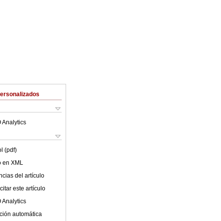
Personalizados
 Analytics
l (pdf)
lo en XML
cias del artículo
itar este artículo
 Analytics
ción automática