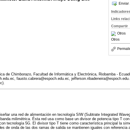
Enviar 
Indicadore
Links rela
Compartir
Otros
Otros
Permali
ica de Chimborazo, Facultad de Informática y Electrónica, Riobamba - Ecuad
h.edu.ec, fausto.cabrera@espoch.edu.ec, jefferson.ribadeneira@espoch.edu.
c).
iseñar una red de alimentación en tecnología SIW (Subtrate Integrated Waveg
 banda milimétrica. Ésta red usa como base un divisor de potencia tipo T con
con tecnología 5G. El divisor tipo T tiene como característica principal la sim
tudes de onda de las dos ramas de salida se mantienen iguales con referencia a