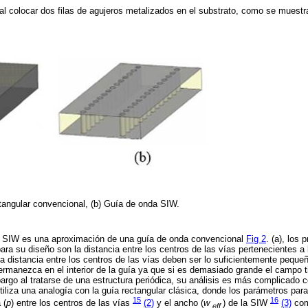
l colocar dos filas de agujeros metalizados en el substrato, como se muestr
tangular convencional, (b) Guía de onda SIW.
a SIW es una aproximación de una guía de onda convencional
Fig 2
. (a), los
ra su diseño son la distancia entre los centros de las vías pertenecientes a 
la distancia entre los centros de las vías deben ser lo suficientemente peque
manezca en el interior de la guía ya que si es demasiado grande el campo tie
rgo al tratarse de una estructura periódica, su análisis es más complicado 
 utiliza una analogía con la guía rectangular clásica, donde los parámetros para
15
16
 (
p
) entre los centros de las vías
(2)
y el ancho (
w
) de la SIW
(3)
com
eff