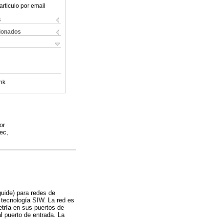
articulo por email
s
cionados
nk
or
ec,
uide) para redes de
 tecnología SIW. La red es
etría en sus puertos de
l puerto de entrada. La