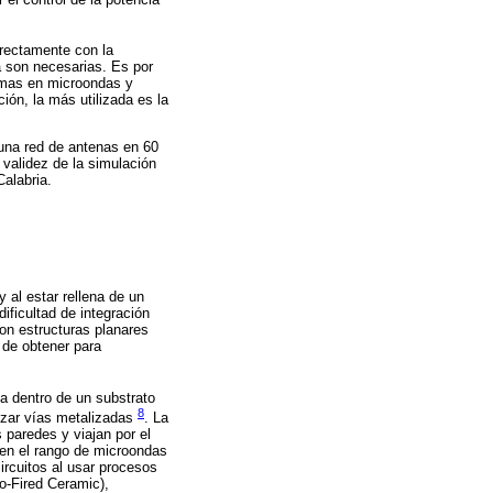
irectamente con la
a son necesarias. Es por
temas en microondas y
ión, la más utilizada es la
 una red de antenas en 60
 validez de la simulación
alabria.
 al estar rellena de un
ificultad de integración
on estructuras planares
 de obtener para
a dentro de un substrato
8
lizar vías metalizadas
. La
 paredes y viajan por el
s en el rango de microondas
ircuitos al usar procesos
o-Fired Ceramic),