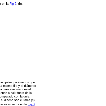
a en la
Fig 2
. (b).
 principales parámetros que
la misma fila y el diámetro
ña para asegurar que el
nde a salir fuera de la
comparado con la guía
 el diseño son el radio (
a
)
o se muestra en la
Fig 3
.