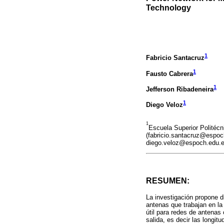
Technology
1
Fabricio Santacruz
1
Fausto Cabrera
1
Jefferson Ribadeneira
1
Diego Veloz
1
Escuela Superior Politécn
(fabricio.santacruz@espoc
diego.veloz@espoch.edu.e
RESUMEN:
La investigación propone d
antenas que trabajan en la
útil para redes de antenas 
salida, es decir las longi