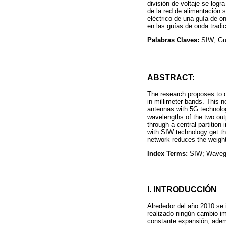
división de voltaje se logr
de la red de alimentación 
eléctrico de una guía de o
en las guías de onda tradic
Palabras Claves:
SIW; Guí
ABSTRACT:
The research proposes to 
in millimeter bands. This 
antennas with 5G technology
wavelengths of the two out
through a central partition
with SIW technology get th
network reduces the weight
Index Terms:
SIW; Wavegu
I. INTRODUCCIÓN
Alrededor del año 2010 se
realizado ningún cambio im
constante expansión, ademá