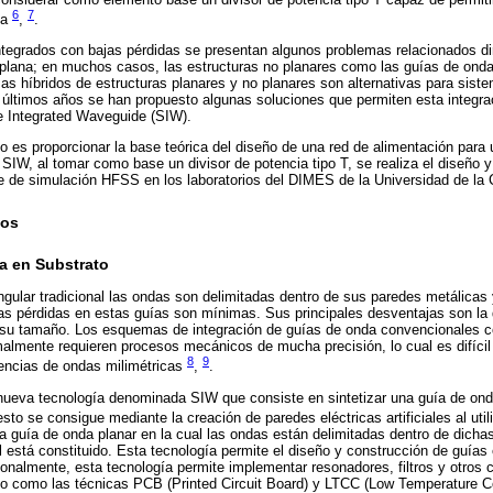
6
7
da
,
.
integrados con bajas pérdidas se presentan algunos problemas relacionados d
a plana; en muchos casos, las estructuras no planares como las guías de ond
as híbridos de estructuras planares y no planares son alternativas para sis
 últimos años se han propuesto algunas soluciones que permiten esta integrac
 Integrated Waveguide (SIW).
ulo es proporcionar la base teórica del diseño de una red de alimentación para
IW, al tomar como base un divisor de potencia tipo T, se realiza el diseño y
e de simulación HFSS en los laboratorios del DIMES de la Universidad de la C
dos
a en Substrato
gular tradicional las ondas son delimitadas dentro de sus paredes metálicas y
, las pérdidas en estas guías son mínimas. Sus principales desventajas son la d
 su tamaño. Los esquemas de integración de guías de onda convencionales c
lmente requieren procesos mecánicos de mucha precisión, lo cual es difícil
8
9
encias de ondas milimétricas
,
.
nueva tecnología denominada SIW que consiste en sintetizar una guía de ond
sto se consigue mediante la creación de paredes eléctricas artificiales al uti
na guía de onda planar en la cual las ondas están delimitadas dentro de dichas
al está constituido. Esta tecnología permite el diseño y construcción de guía
ionalmente, esta tecnología permite implementar resonadores, filtros y otros c
sto como las técnicas PCB (Printed Circuit Board) y LTCC (Low Temperature C