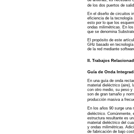
de los dos puertos de sali
En el diseño de circuitos 
eficiencia de la tecnologí
esto por lo que los esquem
ondas milimétricas. En los
que se denomina Substrate
El propósito de este artíc
GHz basado en tecnología S
de la red mediante softwar
II. Trabajos Relaciona
Guía de Onda Integrad
En una guía de onda rectan
material dieléctrico (aire)
con otro medio, su peso y
son de gran tamaño y norma
producción masiva a frecu
En los años 90 surge una 
dieléctrico. Comúnmente, e
estructura resultante es u
material dieléctrico del cu
y ondas milimétricas. Adic
de fabricación de bajo co