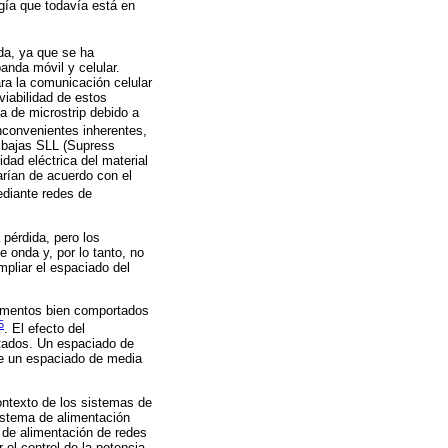
gía que todavía está en
da, ya que se ha
anda móvil y celular.
ra la comunicación celular
viabilidad de estos
a de microstrip debido a
inconvenientes inherentes,
s bajas SLL (Supress
dad eléctrica del material
arían de acuerdo con el
ediante redes de
 pérdida, pero los
 onda y, por lo tanto, no
pliar el espaciado del
elementos bien comportados
5
. El efecto del
tados. Un espaciado de
ue un espaciado de media
contexto de los sistemas de
sistema de alimentación
 de alimentación de redes
el control de la potencia