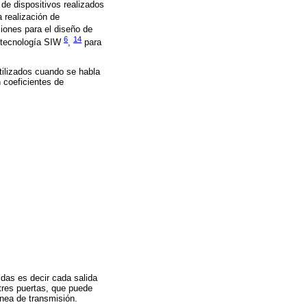
 de dispositivos realizados
a realización de
iones para el diseño de
6
14
n tecnología SIW
,
para
utilizados cuando se habla
 coeficientes de
idas es decir cada salida
 tres puertas, que puede
ínea de transmisión.