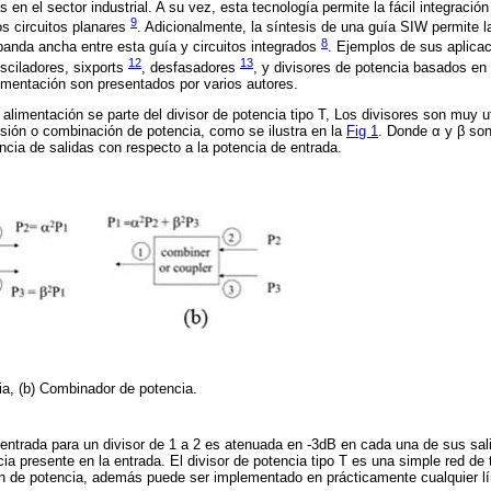
en el sector industrial. A su vez, esta tecnología permite la fácil integración
9
s circuitos planares
. Adicionalmente, la síntesis de una guía SIW permite l
8
 banda ancha entre esta guía y circuitos integrados
. Ejemplos de sus aplicac
12
13
osciladores, sixports
, desfasadores
, y divisores de potencia basados e
limentación son presentados por varios autores.
 alimentación se parte del divisor de potencia tipo T, Los divisores son muy 
isión o combinación de potencia, como se ilustra en la
Fig 1
. Donde α y β son
ncia de salidas con respecto a la potencia de entrada.
cia, (b) Combinador de potencia.
 entrada para un divisor de 1 a 2 es atenuada en -3dB en cada una de sus sal
ia presente en la entrada. El divisor de potencia tipo T es una simple red de
sión de potencia, además puede ser implementado en prácticamente cualquier l