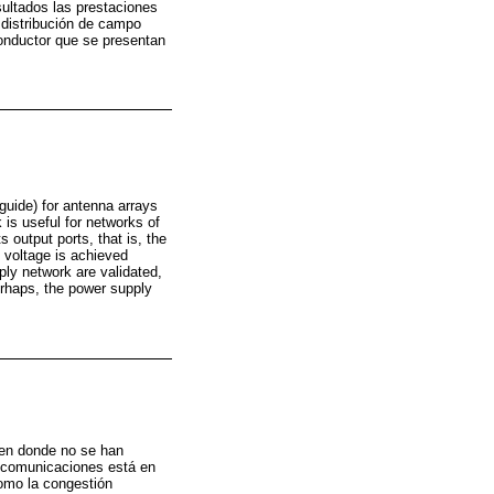
sultados las prestaciones
 distribución de campo
conductor que se presentan
uide) for antenna arrays
is useful for networks of
 output ports, that is, the
 voltage is achieved
pply network are validated,
erhaps, the power supply
 en donde no se han
as comunicaciones está en
como la congestión