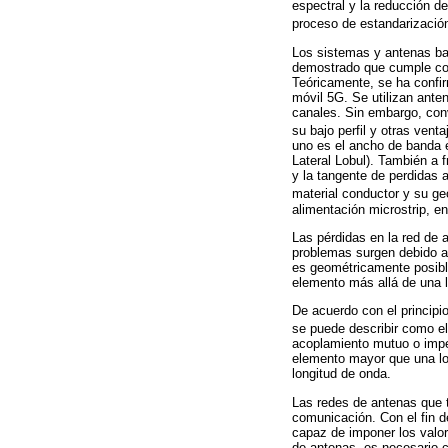
espectral y la reducción d
proceso de estandarización
Los sistemas y antenas ba
demostrado que cumple con 
Teóricamente, se ha confir
móvil 5G. Se utilizan anten
canales. Sin embargo, conv
su bajo perfil y otras ven
uno es el ancho de banda 
Lateral Lobul). También a f
y la tangente de perdidas 
material conductor y su g
alimentación microstrip, e
Las pérdidas en la red de a
problemas surgen debido a 
es geométricamente posible
elemento más allá de una l
De acuerdo con el principi
se puede describir como el
acoplamiento mutuo o impe
elemento mayor que una lo
longitud de onda.
Las redes de antenas que t
comunicación. Con el fin d
capaz de imponer los valor
de antenas, es necesario c