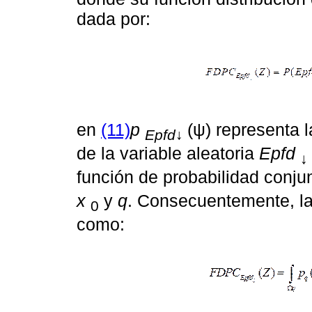
dada por:
en
(11)
p
(ψ) representa 
Epfd↓
de la variable aleatoria
Epfd
↓
función de probabilidad conjun
x
y
q
. Consecuentemente, l
0
como: