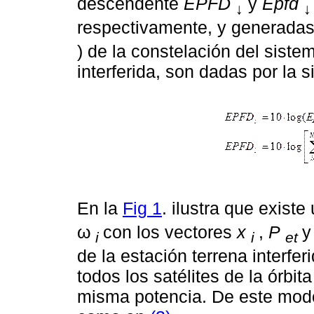
descendente
EPFD
y
Epfd
↓
↓
respectivamente, y generadas p
) de la constelación del siste
interferida, son dadas por la 
En la
Fig 1
. ilustra que exist
ω
con los vectores
x
,
P
i
i
et
de la estación terrena interfer
todos los satélites de la órbit
misma potencia. De este mod