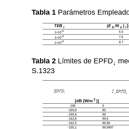
Tabla 1
Parámetros Empleado
TEB
(
E
/
N
)
i
b
o
i
-6
6.5
1×10
-8
7.6
1×10
-9
8.7
1×10
Tabla 2
Límites de EPFD
med
↓
S.1323
2
[dB (W/m
)]
-196
0
-169,8
80
-165,6
99
-163,8
99,9
-162,5
99,99
-150,1
99,9997