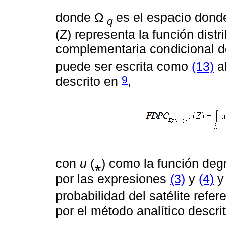
donde Ω
es el espacio don
q
(Z) representa la función dist
complementaria condicional de
puede ser escrita como
(13)
al
9
descrito en
,
con
u
(⁎) como la función degra
por las expresiones
(3)
y
(4)
probabilidad del satélite refe
por el método analítico descri