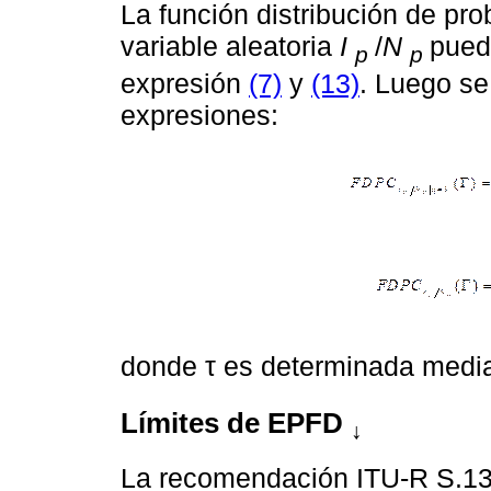
La función distribución de pr
variable aleatoria
I
/
N
pued
p
p
expresión
(7)
y
(13)
. Luego se
expresiones:
donde τ es determinada medi
Límites de EPFD
↓
La recomendación ITU-R S.1