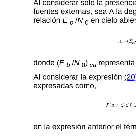
Al considerar solo la presenci
fuentes externas, sea Λ la de
relación
E
/
N
en cielo abie
b
0
donde (
E
/
N
)
representa
b
0
ca
Al considerar la expresión
(20
expresadas como,
en la expresión anterior el tér