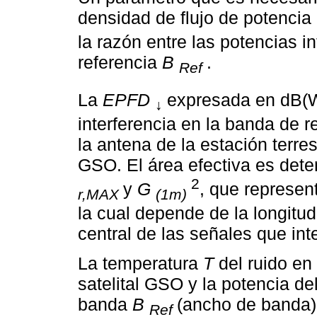
densidad de flujo de potencia
la razón entre las potencias in
referencia
B
.
Ref
La
EPFD
expresada en dB(
↓
interferencia en la banda de r
la antena de la estación terres
GSO. El área efectiva es dete
2
y
G
, que represen
r,MAX
(1m)
la cual depende de la longitu
central de las señales que int
La temperatura
T
del ruido en 
satelital GSO y la potencia del
banda
B
(ancho de banda) 
Ref