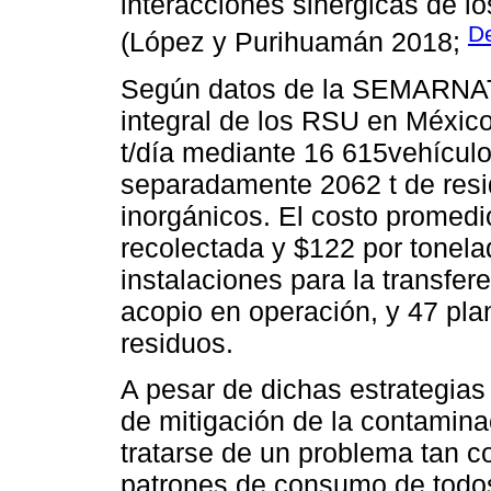
interacciones sinérgicas de 
De
(López y Purihuamán 2018;
Según datos de la SEMARNAT 
integral de los RSU en México
t/día mediante 16 615vehículos
separadamente 2062 t de resi
inorgánicos. El costo promed
recolectada y $122 por tonela
instalaciones para la transfer
acopio en operación, y 47 pla
residuos.
A pesar de dichas estrategias
de mitigación de la contamina
tratarse de un problema tan c
patrones de consumo de todos