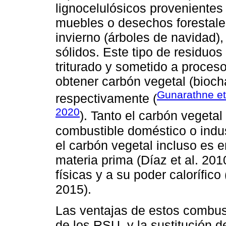
lignocelulósicos proveniente
muebles o desechos forestales
invierno (árboles de navidad),
sólidos. Este tipo de residuos
triturado y sometido a proceso
obtener carbón vegetal (biocha
Gunarathne et
respectivamente (
2020
). Tanto el carbón vegeta
combustible doméstico o indu
el carbón vegetal incluso es
materia prima (Díaz et al. 20
físicas y a su poder calorífic
2015).
Las ventajas de estos combust
de los RSU, y la sustitución 