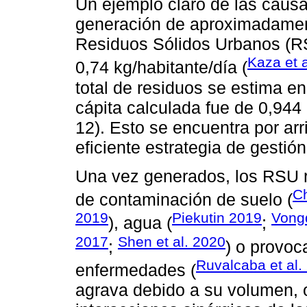
Un ejemplo claro de las causa
generación de aproximadament
Residuos Sólidos Urbanos (RS
Kaza et 
0,74 kg/habitante/día (
total de residuos se estima en
cápita calculada fue de 0,94
12). Esto se encuentra por arr
eficiente estrategia de gestión
Una vez generados, los RSU 
Ch
de contaminación de suelo (
2019
Piekutin 2019
Vongd
), agua (
;
2017
Shen et al. 2020
;
) o provoc
Ruvalcaba et al.
enfermedades (
agrava debido a su volumen, or