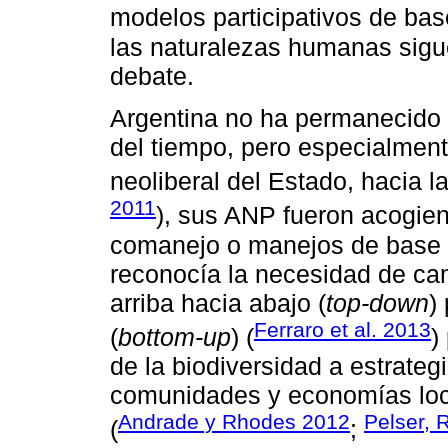
modelos participativos de bas
las naturalezas humanas sigu
debate.
Argentina no ha permanecido a
del tiempo, pero especialment
neoliberal del Estado, hacia 
2011
), sus ANP fueron acogien
comanejo o manejos de base c
reconocía la necesidad de ca
arriba hacia abajo (
top-down
)
Ferraro et al. 2013
(
bottom-up
) (
)
de la biodiversidad a estrateg
comunidades y economías loca
Andrade y Rhodes 2012
Pelser, 
(
;