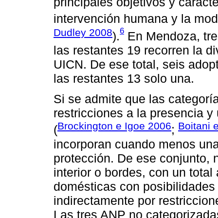
principales objetivos y caract
intervención humana y la modi
6
Dudley 2008
).
En Mendoza, tre
las restantes 19 recorren la d
UICN. De ese total, seis ado
las restantes 13 solo una.
Si se admite que las categorí
restricciones a la presencia 
Brockington e Igoe 2006
Boitani e
(
;
incorporan cuando menos una 
protección. De ese conjunto,
interior o bordes, con un tot
domésticas con posibilidades 
indirectamente por restriccion
Las tres ANP no categorizada