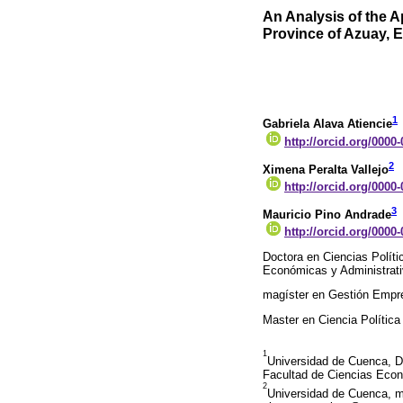
An Analysis of the A
Province of Azuay, 
1
Gabriela Alava Atiencie
http://orcid.org/0000
2
Ximena Peralta Vallejo
http://orcid.org/0000
3
Mauricio Pino Andrade
http://orcid.org/0000
Doctora en Ciencias Políti
Económicas y Administrat
magíster en Gestión Empre
Master en Ciencia Política 
1
Universidad de Cuenca, Do
Facultad de Ciencias Econ
2
Universidad de Cuenca, m