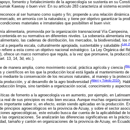
 apoyo, fomento y fortalecimiento de la agroecología se sustenta en su Const
Sumak Kawsay o buen vivir. En su artículo 283 caracteriza al sistema económ
y reconoce al ser humano como sujeto y fin; propende a una relación dinámica 
mercado, en armonía con la naturaleza; y tiene por objetivo garantizar la pro
condiciones materiales e inmateriales que posibiliten el buen vivir.
nía alimentaria, promovida por la organización transnacional Vía Campesina, 
contenida en su normativa en diferentes niveles. La soberanía alimentaria impl
alimentario, las cadenas de distribución, los mercados, la biodiversidad, los
Lee 
cal a pequeña escala, culturalmente apropiada, sustentable y saludable (
e refiere a esta como un objetivo nacional estratégico. La Ley Orgánica del 
), ofrece un marco normativo que regula, a la vez que promueve, la producc
rt. 13, 14, 3d, etc.).
Wez
e de manera amplia, como movimiento social, práctica agrícola y ciencia (
 y científicos en los que la producción local está ligada al mantenimiento de l
ediante la conservación de los recursos naturales, al manejo y la protecció
Altieri y Toledo 2010
la producción, y al desarrollo de la agro biodiversidad (
). Hab
roducción limpia, sino también a organización social, conocimiento y aspecto
líticas de fomento a la agroecología va en aumento, por ejemplo, en Latinoam
ica real de sus principios es más bien escasa. Aunque muchas organizaciones
es importante saber si, en efecto, están siendo aplicadas en la producción. E
 de principios agroecológicos en la provincia de Azuay, y sobre el sector aso
ciones agroecológicas, este estudio busca dar cuenta de la aplicabilidad de lo
 las organizaciones. Se analizarán las diferencias significativas en la práctic
dad, tamaño y cantón en organizaciones de la provincia de Azuay, en Ecuado