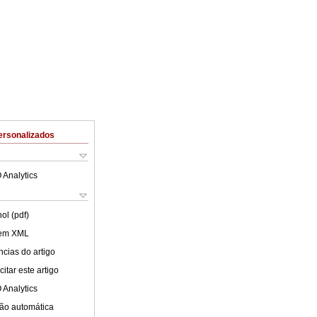
ersonalizados
 Analytics
ol (pdf)
 em XML
cias do artigo
itar este artigo
 Analytics
ão automática