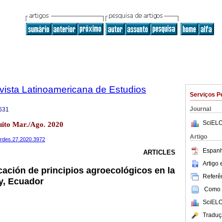
vista Latinoamericana de Estudios
Serviços P
Journal
631
SciELO
uito Mar./Ago. 2020
Artigo
verdes.27.2020.3972
Espanh
ARTICLES
Artigo
icación de principios agroecológicos en la
Referên
y, Ecuador
Como c
SciELO
Traduç