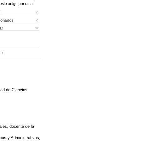
este artigo por email
s
cionados
ar
nk
tad de Ciencias
ales, docente de la
as y Administrativas,