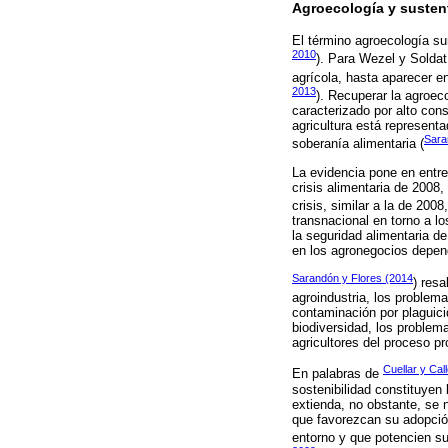
Agroecología y susten
El término agroecología su
2010
). Para Wezel y Soldat
agrícola, hasta aparecer e
2013
). Recuperar la agroec
caracterizado por alto con
agricultura está represent
Sara
soberanía alimentaria (
La evidencia pone en entre
crisis alimentaria de 2008
crisis, similar a la de 2008
transnacional en torno a l
la seguridad alimentaria d
en los agronegocios depend
Sarandón y Flores (2014
) resa
agroindustria, los proble
contaminación por plaguicid
biodiversidad, los problem
agricultores del proceso pro
Cuellar y Cal
En palabras de
sostenibilidad constituyen
extienda, no obstante, se 
que favorezcan su adopció
entorno y que potencien su