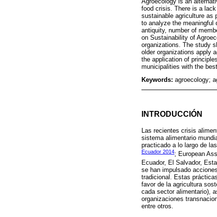
Agroecology is an alternativ
food crisis. There is a lack
sustainable agriculture as
to analyze the meaningful d
antiquity, number of membe
on Sustainability of Agroe
organizations. The study sh
older organizations apply 
the application of principl
municipalities with the bes
Keywords:
agroecology; ag
INTRODUCCIÓN
Las recientes crisis alime
sistema alimentario mundi
practicado a lo largo de la
Ecuador 2014
; European Ass
Ecuador, El Salvador, Est
se han impulsado acciones 
tradicional. Estas práctic
favor de la agricultura sos
cada sector alimentario), a
organizaciones transnacio
entre otros.