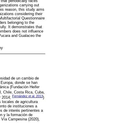
 that periodically faces
rganizations carrying out
his reason, this study aims
izations considering their
ultifactorial Questionnaire
ders belonging to the
ully. It demonstrates that
members does not influence
g Pucara and Gualaceo the
my
cesidad de un cambio de
n Europa, donde se han
gánica (Fundación Heifer
, Chile, Costa Rica, Cuba,
Fernández et al. 2013
r 2014;
)
 locales de agricultura
nto de instituciones a
s de interés pertinentes a
ón y la formación de
a Vía Campesina (2020),