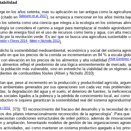
tabilidad
rge en los años setenta, mas su aplicación es tan antigua como la agricultura
Sabourin et al. 2017
 (citado en
), se empieza a mencionar en los años treinta ba
n los setenta como una ciencia que integra a la ecología en los sistemas alime
ología se considera el camino a seguir para reemplazar al modelo agroindustr
sumo de energía fósil en el uso de recursos como tierra y agua, con alta meca
ado por la revolución verde. Es así que se busca una agricultura sustentable
ndón y Flores 2014
Altieri y Nicholls 2012
;
).
dicho la sostenibilidad medioambiental, económica y social del sistema agroi
, año en que los precios de la comida se incrementaron un 84 % a escala globa
Holt-Giménez y 
, con elevación en los precios de los alimentos y alta volatilidad (
os alimentos reflejó el predominio de una lógica eminentemente de mercado, q
e la población más vulnerable, sino en entredicho la viabilidad de un régimen
ientes de combustibles fósiles (Altieri y Nicholls 2010).
ltan que, pese al incremento en la producción y productividad agrícola, argume
mas ambientales generados por sus operaciones son cada vez más problemátic
as, la degradación del agua y el suelo, el deterioro de fuentes, la ineficiencia
as sociales ligados a la pobreza y la pérdida de conocimiento local, así como 
ductivo ni siquiera garantizan la sostenibilidad real del sistema agroindustrial
le (2011
, 373): “El reconocimiento del fracaso del desarrollo y la necesidad de
 los dos pilares internacionalmente reconocidos de la agroecología”. Para que
necesitan condiciones estructurales de orden político, además de innovacione
n y ampliación, fomentando modelos de gestión de las organizaciones agroe
s actividades, así como mantener un sistema productivo apegado a los princi