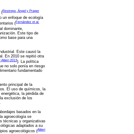
Restrepo, Ángel y Prager
 (
jo un enfoque de ecología
Fernández et al.
ntarios (
ial dominante,
nización. Este tipo de
 como base para una
ndustrial. Este causó la
l. En 2010 se repitió otra
Altieri 2013
). La política
ue no solo ponía en riesgo
 alimentario fundamentado
nto principal de la
os. El uso de químicos, la
 energética, la pérdida de
la exclusión de los
.
 abordajes basados en la
 la agroecología se
s técnicas y organizativas
cológicas adaptados a su
Altieri
pios agroecológicos (