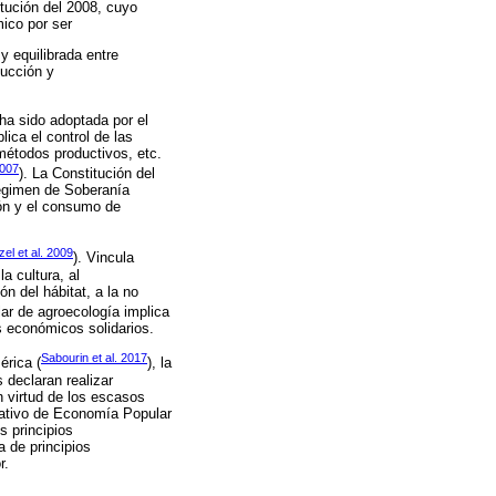
itución del 2008, cuyo
ico por ser
y equilibrada entre
ducción y
ha sido adoptada por el
ica el control de las
 métodos productivos, etc.
2007
). La Constitución del
Régimen de Soberanía
ión y el consumo de
el et al. 2009
). Vincula
a cultura, al
n del hábitat, a la no
lar de agroecología implica
s económicos solidarios.
Sabourin et al. 2017
érica (
), la
 declaran realizar
n virtud de los escasos
ciativo de Economía Popular
s principios
a de principios
r.