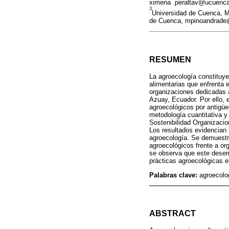
ximena .peraltav@ucuenca
3
Universidad de Cuenca, Ma
de Cuenca, mpinoandrade
RESUMEN
La agroecología constituye 
alimentarias que enfrenta e
organizaciones dedicadas a 
Azuay, Ecuador. Por ello, e
agroecológicos por antigüe
metodología cuantitativa y 
Sostenibilidad Organizacio
Los resultados evidencian 
agroecología. Se demuestr
agroecológicos frente a or
se observa que este desem
prácticas agroecológicas en
Palabras clave:
agroecolo
ABSTRACT