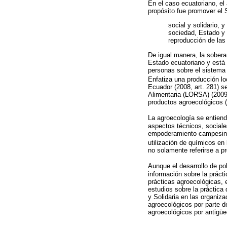
En el caso ecuatoriano, el
propósito fue promover el 
social y solidario, 
sociedad, Estado y 
reproducción de las 
De igual manera, la sobera
Estado ecuatoriano y está 
personas sobre el sistema 
Enfatiza una producción lo
Ecuador (2008, art. 281) s
Alimentaria (LORSA) (2009
productos agroecológicos (a
La agroecología se entiend
aspectos técnicos, sociales
empoderamiento campesino m
utilización de químicos en 
no solamente referirse a p
Aunque el desarrollo de po
información sobre la práct
prácticas agroecológicas, 
estudios sobre la práctica
y Solidaria en las organiza
agroecológicos por parte de
agroecológicos por antigüe