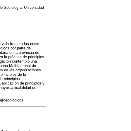
de Sociología, Universidad
vida frente a las crisis
ógicos por parte de
daria en la provincia de
n la práctica de principios
tigación contempló una
ario Multifactorial de
es de las organizaciones.
principios de la
e principios
 aplicación de principios y
ayor aplicabilidad de
agroecológicos