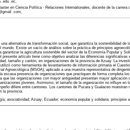
 .edu .ec,
ster en Ciencia Política - Relaciones Internationales, docente de la carrera 
@gmail .com,
una alternativa de transformación social, que garantiza la sostenibilidad de la 
l mundo. Existe un vacío de análisis sobre la práctica de principios agroecol
garantizar la agricultura sostenible del sector de la Economía Popular y Soli
l presente artículo tiene como objetivo analizar las diferencias significativas e
dad, tamaño y cantón, en organizaciones de la provincia de Azuay. La inves
utilizó como herramienta de levantamiento de información primaria el Cuestion
nal Agroecológica (MSOA), aplicado a una muestra representativa de dirigent
la escasa presencia de organizaciones que practiquen de forma completa los 
a que las organizaciones con mayor antigüedad presentan mayor aplicación d
ganizaciones jóvenes. Asimismo, el tamaño de la organización no influye en la
peño difiere entre cantones. Los cantones de Pucara y Gualaceo muestran m
 la provincia.
gía; asociatividad; Azuay; Ecuador; economía popular y solidaria; principios 