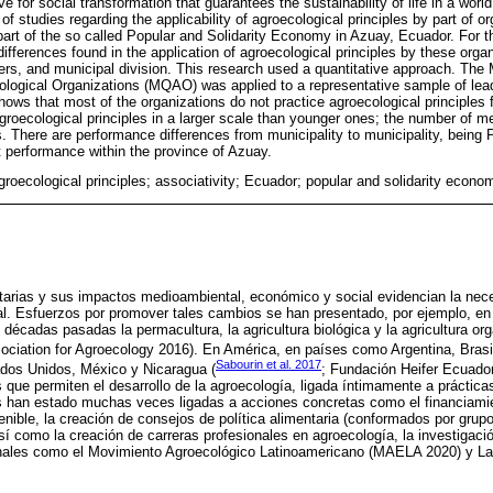
e for social transformation that guarantees the sustainability of life in a world
 of studies regarding the applicability of agroecological principles by part of o
 part of the so called Popular and Solidarity Economy in Azuay, Ecuador. For t
ifferences found in the application of agroecological principles by these organ
rs, and municipal division. This research used a quantitative approach. The M
cological Organizations (MQAO) was applied to a representative sample of lea
ows that most of the organizations do not practice agroecological principles f
agroecological principles in a larger scale than younger ones; the number of 
es. There are performance differences from municipality to municipality, bein
t performance within the province of Azuay.
roecological principles; associativity; Ecuador; popular and solidarity econo
ntarias y sus impactos medioambiental, económico y social evidencian la ne
al. Esfuerzos por promover tales cambios se han presentado, por ejemplo, e
s décadas pasadas la permacultura, la agricultura biológica y la agricultura or
ociation for Agroecology 2016). En América, en países como Argentina, Brasil
Sabourin et al. 2017
ados Unidos, México y Nicaragua (
; Fundación Heifer Ecuado
que permiten el desarrollo de la agroecología, ligada íntimamente a prácticas
as han estado muchas veces ligadas a acciones concretas como el financiamie
tenible, la creación de consejos de política alimentaria (conformados por grupo
sí como la creación de carreras profesionales en agroecología, la investigaci
nales como el Movimiento Agroecológico Latinoamericano (MAELA 2020) y L