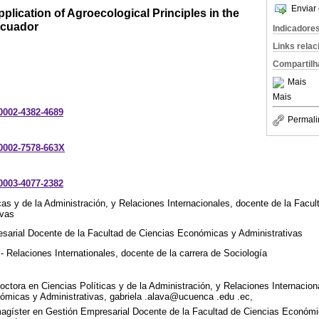
Enviar 
pplication of Agroecological Principles in the
Ecuador
Indicadore
Links rela
Compartilh
Mais
Mais
-0002-4382-4689
Permali
-0002-7578-663X
-0003-4077-2382
cas y de la Administración, y Relaciones Internacionales, docente de la Facul
ivas
sarial Docente de la Facultad de Ciencias Económicas y Administrativas
- Relaciones Internationales, docente de la carrera de Sociología
ctora en Ciencias Políticas y de la Administración, y Relaciones Internacion
ómicas y Administrativas, gabriela .alava@ucuenca .edu .ec,
agíster en Gestión Empresarial Docente de la Facultad de Ciencias Económic