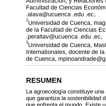
Administración, y Relaciones 
Facultad de Ciencias Económic
.alava@ucuenca .edu .ec,
2
Universidad de Cuenca, magí
de la Facultad de Ciencias E
.peraltav@ucuenca .edu .ec,
3
Universidad de Cuenca, Maste
Internationales, docente de la
de Cuenca, mpinoandrade@gm
RESUMEN
La agroecología constituye una a
que garantiza la sostenibilidad de
que enfrenta el mundo. Existe un