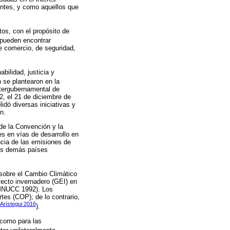
tentes, y como aquellos que
tos, con el propósito de
e pueden encontrar
e comercio, de seguridad,
bilidad, justicia y
 se plantearon en la
ntergubernamental de
, el 21 de diciembre de
idó diversas iniciativas y
n.
 de la Convención y la
es en vías de desarrollo en
ncia de las emisiones de
 los demás países
 sobre el Cambio Climático
ecto invernadero (GEI) en
(CMNUCC 1992). Los
tes (COP); de lo contrario,
Arístegui 2016
).
 como para las