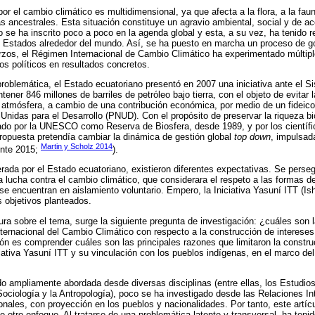
or el cambio climático es multidimensional, ya que afecta a la flora, a la fa
s ancestrales. Esta situación constituye un agravio ambiental, social y de acc
o se ha inscrito poco a poco en la agenda global y esta, a su vez, ha tenido 
os Estados alrededor del mundo. Así, se ha puesto en marcha un proceso de go
zos, el Régimen Internacional de Cambio Climático ha experimentado múltiple
s políticos en resultados concretos.
problemática, el Estado ecuatoriano presentó en 2007 una iniciativa ante el S
ener 846 millones de barriles de petróleo bajo tierra, con el objeto de evitar
 atmósfera, a cambio de una contribución económica, por medio de un fideico
nidas para el Desarrollo (PNUD). Con el propósito de preservar la riqueza bi
ado por la UNESCO como Reserva de Biosfera, desde 1989, y por los científ
propuesta pretendía cambiar la dinámica de gestión global
top down
, impulsad
Martin y Scholz 2014
iente 2015;
).
iderada por el Estado ecuatoriano, existieron diferentes expectativas. Se pers
 lucha contra el cambio climático, que considerara el respeto a las formas d
 se encuentran en aislamiento voluntario. Empero, la Iniciativa Yasuní ITT (
s objetivos planteados.
tura sobre el tema, surge la siguiente pregunta de investigación: ¿cuáles son l
ternacional del Cambio Climático con respecto a la construcción de interese
ión es comprender cuáles son las principales razones que limitaron la constru
iativa Yasuní ITT y su vinculación con los pueblos indígenas, en el marco de
o ampliamente abordada desde diversas disciplinas (entre ellas, los Estudio
ociología y la Antropología), poco se ha investigado desde las Relaciones In
onales, con proyección en los pueblos y nacionalidades. Por tanto, este artícu
 otro enfoque. Al tratarse de una problemática latente y transversal, ha teni