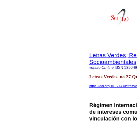
Letras Verdes, Re
Socioambientales
versão On-line
ISSN
1390-6
Letras Verdes no.27 Q
https://doi.org/10.17141/letras
Régimen Internaci
de intereses comun
vinculación con l