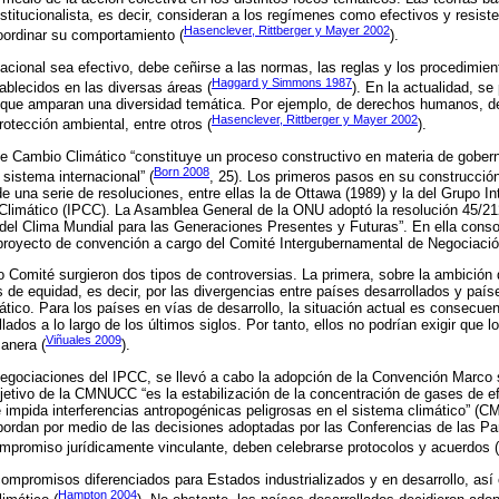
stitucionalista, es decir, consideran a los regímenes como efectivos y resis
Hasenclever, Rittberger y Mayer 2002
oordinar su comportamiento (
).
acional sea efectivo, debe ceñirse a las normas, las reglas y los procedimien
Haggard y Simmons 1987
ablecidos en las diversas áreas (
). En la actualidad, s
 que amparan una diversidad temática. Por ejemplo, de derechos humanos, d
Hasenclever, Rittberger y Mayer 2002
rotección ambiental, entre otros (
).
e Cambio Climático “constituye un proceso constructivo en materia de goberna
Born 2008
sistema internacional” (
, 25). Los primeros pasos en su construcción
e una serie de resoluciones, entre ellas la de Ottawa (1989) y la del Grupo I
Climático (IPCC). La Asamblea General de la ONU adoptó la resolución 45/212
del Clima Mundial para las Generaciones Presentes y Futuras”. En ella consol
 proyecto de convención a cargo del Comité Intergubernamental de Negociació
ho Comité surgieron dos tipos de controversias. La primera, sobre la ambición
 de equidad, es decir, por las divergencias entre países desarrollados y país
mático. Para los países en vías de desarrollo, la situación actual es consecue
ados a lo largo de los últimos siglos. Por tanto, ellos no podrían exigir que
Viñuales 2009
anera (
).
negociaciones del IPCC, se llevó a cabo la adopción de la Convención Marco
etivo de la CMNUCC “es la estabilización de la concentración de gases de ef
e impida interferencias antropogénicas peligrosas en el sistema climático” 
bordan por medio de las decisiones adoptadas por las Conferencias de las Par
ompromiso jurídicamente vinculante, deben celebrarse protocolos y acuerdos (
ompromisos diferenciados para Estados industrializados y en desarrollo, así
Hampton 2004