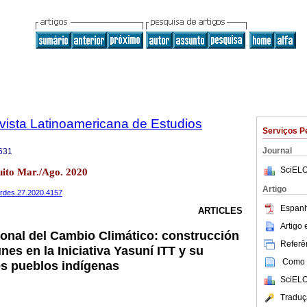
vista Latinoamericana de Estudios
Serviços P
Journal
631
SciELO
uito Mar./Ago. 2020
Artigo
verdes.27.2020.4157
Espanh
ARTICLES
Artigo
onal del Cambio Climático: construcción
Referên
es en la Iniciativa Yasuní ITT y su
Como c
os pueblos indígenas
SciELO
Traduç