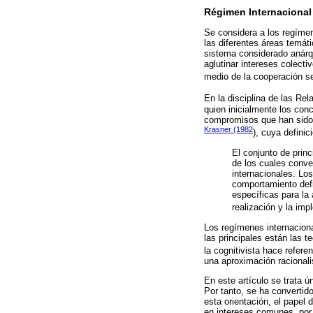
Régimen Internacional
Se considera a los regíme
las diferentes áreas temáti
sistema considerado anárqu
aglutinar intereses colecti
medio de la cooperación se
En la disciplina de las Rel
quien inicialmente los con
compromisos que han sido 
Krasner (1982
), cuya definic
El conjunto de princ
de los cuales conve
internacionales. Lo
comportamiento defi
específicas para la
realización y la imp
Los regímenes internaciona
las principales están las te
la cognitivista hace refere
una aproximación racionali
En este artículo se trata ú
Por tanto, se ha convertido
esta orientación, el papel
en intereses comunes, por 