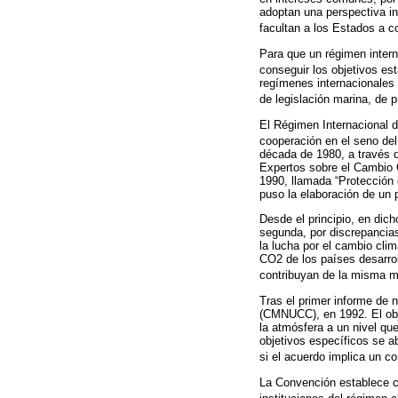
adoptan una perspectiva in
facultan a los Estados a c
Para que un régimen intern
conseguir los objetivos est
regímenes internacionales
de legislación marina, de p
El Régimen Internacional d
cooperación en el seno del 
década de 1980, a través d
Expertos sobre el Cambio 
1990, llamada “Protección 
puso la elaboración de un
Desde el principio, en dic
segunda, por discrepancias
la lucha por el cambio cli
CO2 de los países desarroll
contribuyan de la misma m
Tras el primer informe de 
(CMNUCC), en 1992. El obj
la atmósfera a un nivel qu
objetivos específicos se a
si el acuerdo implica un c
La Convención establece c