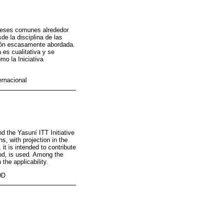
tereses comunes alrededor
de la disciplina de las
ción escasamente abordada.
es cualitativa y se
mo la Iniciativa
ernacional
d the Yasuní ITT Initiative
s, with projection in the
t is intended to contribute
od, is used. Among the
 the applicability.
DD