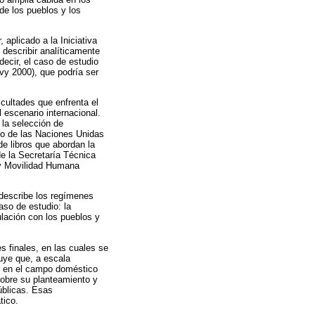
de los pueblos y los
aplicado a la Iniciativa
describir analíticamente
ecir, el caso de estudio
evy 2000), que podría ser
icultades que enfrenta el
 escenario internacional.
 la selección de
co de las Naciones Unidas
e libros que abordan la
e la Secretaría Técnica
 y Movilidad Humana
 describe los regímenes
aso de estudio: la
culación con los pueblos y
es finales, en las cuales se
luye que, a escala
a, en el campo doméstico
obre su planteamiento y
públicas. Esas
tico.