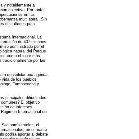
una y notablemente a
ión colectiva. Por tanto,
repercusiones en las
bernanza multilateral. Sin
s dificultades para
istema Internacional. La
 la emisión de 407 millones
miso administrado por el
ológica natural del Parque
icos como el lugar más
a tradicionalmente por las
eguía consolidar una agenda
e vida de los pueblos
Ishpingo, Tambococha y
as principales dificultades
s comunes? El objetivo
cción de intereses
l Régimen Internacional de
s Socioambientales, el
ternacionales, en el marco
lo podría aportar al debate
do amplia cabida en los