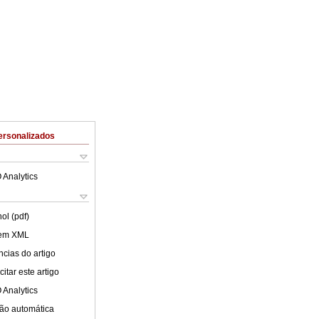
ersonalizados
 Analytics
ol (pdf)
 em XML
cias do artigo
itar este artigo
 Analytics
ão automática