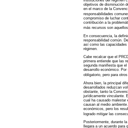
instituciones del régimen c
objetivos de disminución d
en el marco de la Convenci
responsabilidades comunes
compromiso de luchar contr
contribución a la problemá
más recursos son aquellos
En consecuencia, la defini
responsabilidad común. Den
así como las capacidades q
régimen.
Cabe recalcar que el PRCD 
primera entiende que las r
segunda manifiesta que el 
desarrollo económico. Por o
obligatorio, pero para otro
Ahora bien, la principal di
desarrollados reduzcan vol
obstante, tanto la Convenc
jurídicamente vinculante. 
cual ha causado malestar e
causan al medio ambiente.
económicos, pero los resul
logrado mitigar las conse
Posteriormente, durante la
llegara a un acuerdo para 