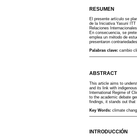
RESUMEN
El presente artículo se pl
de la Iniciativa Yasuní ITT
Relaciones Internacionale
En consecuencia, se prete
emplea un método de estudi
presentaron contrariedades;
Palabras clave:
cambio cl
ABSTRACT
This article aims to under
and its link with indigenou
International Regime of Cl
to the academic debate gen
findings, it stands out that
Key Words:
climate chang
INTRODUCCIÓN