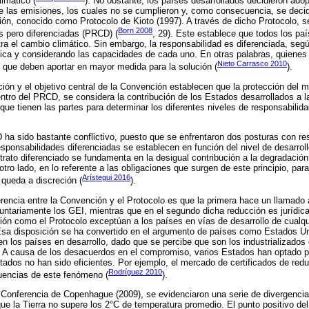
limático (
). No obstante, los países desarrollados decidieron adop
e las emisiones, los cuales no se cumplieron y, como consecuencia, se decid
ón, conocido como Protocolo de Kioto (1997). A través de dicho Protocolo, se 
Born 2008
 pero diferenciadas (PRCD) (
, 29). Este establece que todos los pa
a el cambio climático. Sin embargo, la responsabilidad es diferenciada, seg
tica y considerando las capacidades de cada uno. En otras palabras, quiene
Nieto Carrasco 2010
 que deben aportar en mayor medida para la solución (
).
ción y el objetivo central de la Convención establecen que la protección del
tro del PRCD, se considera la contribución de los Estados desarrollados a l
ue tienen las partes para determinar los diferentes niveles de responsabilida
ha sido bastante conflictivo, puesto que se enfrentaron dos posturas con re
esponsabilidades diferenciadas se establecen en función del nivel de desarroll
trato diferenciado se fundamenta en la desigual contribución a la degradació
tro lado, en lo referente a las obligaciones que surgen de este principio, pa
Arístegui 2016
s queda a discreción (
).
ferencia entre la Convención y el Protocolo es que la primera hace un llamado
untariamente los GEI, mientras que en el segundo dicha reducción es jurídic
ión como el Protocolo exceptúan a los países en vías de desarrollo de cual
Esa disposición se ha convertido en el argumento de países como Estados Unid
n los países en desarrollo, dado que se percibe que son los industrializado
 A causa de los desacuerdos en el compromiso, varios Estados han optado p
tados no han sido eficientes. Por ejemplo, el mercado de certificados de red
Rodríguez 2010
cuencias de este fenómeno (
).
 Conferencia de Copenhague (2009), se evidenciaron una serie de divergencia
que la Tierra no supere los 2°C de temperatura promedio. El punto positivo 