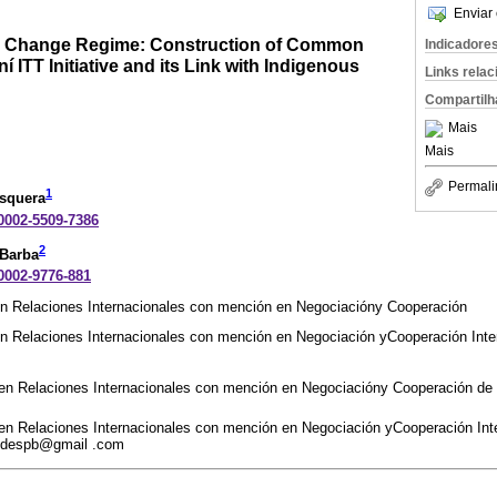
Enviar 
te Change Regime: Construction of Common
Indicadore
ní ITT Initiative and its Link with Indigenous
Links rela
Compartilh
Mais
Mais
Permali
1
osquera
-0002-5509-7386
2
 Barba
-0002-9776-881
en Relaciones Internacionales con mención en Negociacióny Cooperación
en Relaciones Internacionales con mención en Negociación yCooperación Inte
 en Relaciones Internacionales con mención en Negociacióny Cooperación 
 en Relaciones Internacionales con mención en Negociación yCooperación I
edespb@gmail .com