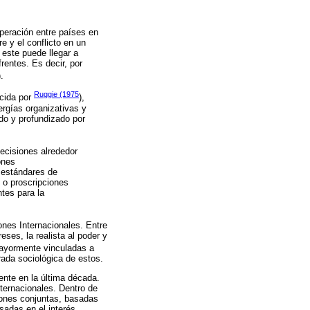
peración entre países en
e y el conflicto en un
 este puede llegar a
rentes. Es decir, por
).
Ruggie (1975
ucida por
),
ergías organizativas y
do y profundizado por
decisiones alrededor
ones
 estándares de
 o proscripciones
tes para la
ones Internacionales. Entre
reses, la realista al poder y
mayormente vinculadas a
rada sociológica de estos.
yente en la última década.
nternacionales. Dentro de
ciones conjuntas, basadas
sadas en el interés