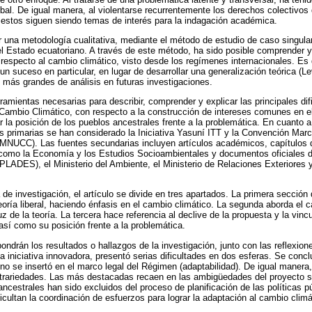
bal. De igual manera, al violentarse recurrentemente los derechos colectivos 
 estos siguen siendo temas de interés para la indagación académica.
 una metodología cualitativa, mediante el método de estudio de caso singular, 
l Estado ecuatoriano. A través de este método, ha sido posible comprender y 
respecto al cambio climático, visto desde los regímenes internacionales. Es d
un suceso en particular, en lugar de desarrollar una generalización teórica (L
s más grandes de análisis en futuras investigaciones.
amientas necesarias para describir, comprender y explicar las principales dif
Cambio Climático, con respecto a la construcción de intereses comunes en el
 la posición de los pueblos ancestrales frente a la problemática. En cuanto a
s primarias se han considerado la Iniciativa Yasuní ITT y la Convención Mar
MNUCC). Las fuentes secundarias incluyen artículos académicos, capítulos d
como la Economía y los Estudios Socioambientales y documentos oficiales d
PLADES), el Ministerio del Ambiente, el Ministerio de Relaciones Exteriores
 de investigación, el artículo se divide en tres apartados. La primera sección
eoría liberal, haciendo énfasis en el cambio climático. La segunda aborda el c
luz de la teoría. La tercera hace referencia al declive de la propuesta y la vin
así como su posición frente a la problemática.
ondrán los resultados o hallazgos de la investigación, junto con las reflexion
a iniciativa innovadora, presentó serias dificultades en dos esferas. Se conc
a no se insertó en el marco legal del Régimen (adaptabilidad). De igual maner
ntrariedades. Las más destacadas recaen en las ambigüedades del proyecto s
ancestrales han sido excluidos del proceso de planificación de las políticas 
ficultan la coordinación de esfuerzos para lograr la adaptación al cambio climá