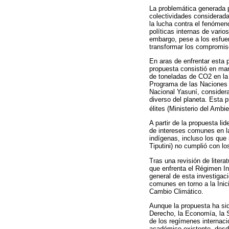
La problemática generada p
colectividades considerada
la lucha contra el fenómen
políticas internas de vari
embargo, pese a los esfuer
transformar los compromiso
En aras de enfrentar esta 
propuesta consistió en mant
de toneladas de CO2 en la
Programa de las Naciones U
Nacional Yasuní, consider
diverso del planeta. Esta 
élites (Ministerio del Amb
A partir de la propuesta l
de intereses comunes en la
indígenas, incluso los que
Tiputini) no cumplió con lo
Tras una revisión de litera
que enfrenta el Régimen In
general de esta investigac
comunes en torno a la Inic
Cambio Climático.
Aunque la propuesta ha sid
Derecho, la Economía, la S
de los regímenes internaci
académico existente, desde