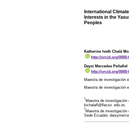
International Clima
Interests in the Yasu
Peoples
Katherine Iveth Chalá M
http://orcid.org/0000
Daysi Mercedes Peñafiel
http://orcid.org/0000
Maestra de investigación 
Maestra de investigación 
1
Maestra de investigación
kichalafl@flacso .edu.ec.
2
Maestra de investigación
Sede Ecuador, daisymerc