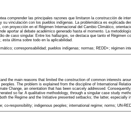
antea comprender las principales razones que limitaron la construcción de in
 y su vinculación con los pueblos indígenas. La problemática es explicada des
s, con proyección en el Régimen Internacional del Cambio Climático, orienta
nde aportar al debate académico generado hasta el momento. La metodología 
o de caso singular. Entre los hallazgos, se destaca que tanto el Régimen co
 esta última sobre todo en la aplicabilidad.
imático; corresponsabilidad; pueblos indígenas; normas; REDD+; régimen int
stand the main reasons that limited the construction of common interests aroun
s peoples. The problem is explained from the discipline of International Relation
imate Change, an orientation that has been scarcely addressed. Consequently, i
erated so far. A qualitative methodology, through a singular case study meth
 both the Regime and the Initiative presented setbacks; the latter, especially in
e; co-responsibility; indigenous peoples; international regime; norms; UN-RE