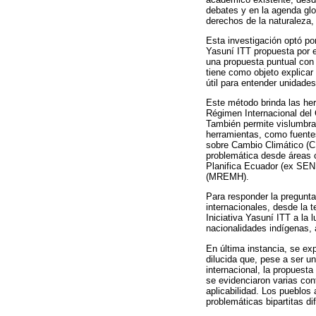
debates y en la agenda glo
derechos de la naturaleza,
Esta investigación optó por
Yasuní ITT propuesta por e
una propuesta puntual con 
tiene como objeto explicar 
útil para entender unidade
Este método brinda las herr
Régimen Internacional del 
También permite vislumbrar
herramientas, como fuente
sobre Cambio Climático (C
problemática desde áreas 
Planifica Ecuador (ex SEN
(MREMH).
Para responder la pregunta
internacionales, desde la t
Iniciativa Yasuní ITT a la 
nacionalidades indígenas, 
En última instancia, se exp
dilucida que, pese a ser un
internacional, la propuest
se evidenciaron varias co
aplicabilidad. Los pueblos 
problemáticas bipartitas di