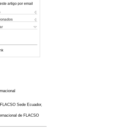
este artigo por email
s
cionados
ar
nk
rnacional
de FLACSO Sede Ecuador,
nternacional de FLACSO