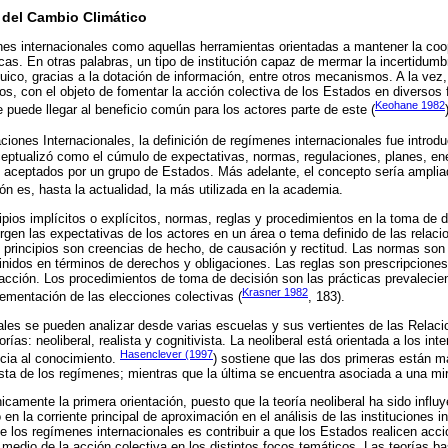
 del Cambio Climático
nes internacionales como aquellas herramientas orientadas a mantener la coo
cas. En otras palabras, un tipo de institución capaz de mermar la incertidumbr
ico, gracias a la dotación de información, entre otros mecanismos. A la vez,
vos, con el objeto de fomentar la acción colectiva de los Estados en diversos f
Keohane 1982
 puede llegar al beneficio común para los actores parte de este (
aciones Internacionales, la definición de regímenes internacionales fue introd
ceptualizó como el cúmulo de expectativas, normas, regulaciones, planes, en
aceptados por un grupo de Estados. Más adelante, el concepto sería amplia
ión es, hasta la actualidad, la más utilizada en la academia.
ipios implícitos o explícitos, normas, reglas y procedimientos en la toma de 
rgen las expectativas de los actores en un área o tema definido de las relaci
s principios son creencias de hecho, de causación y rectitud. Las normas son
nidos en términos de derechos y obligaciones. Las reglas son prescripciones
 acción. Los procedimientos de toma de decisión son las prácticas prevalecien
Krasner 1982
lementación de las elecciones colectivas (
, 183).
les se pueden analizar desde varias escuelas y sus vertientes de las Relaci
orías: neoliberal, realista y cognitivista. La neoliberal está orientada a los inte
Hasenclever (1997
ncia al conocimiento.
) sostiene que las dos primeras están 
sta de los regímenes; mientras que la última se encuentra asociada a una mi
nicamente la primera orientación, puesto que la teoría neoliberal ha sido influ
 en la corriente principal de aproximación en el análisis de las instituciones i
 de los regímenes internacionales es contribuir a que los Estados realicen ac
medio de la acción colectiva en los distintos focos temáticos. Las teorías ba