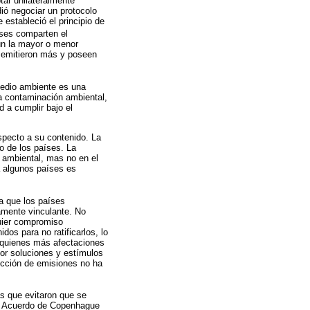
tar unilateralmente
ió negociar un protocolo
estableció el principio de
íses comparten el
ún la mayor o menor
s emitieron más y poseen
 medio ambiente es una
a contaminación ambiental,
d a cumplir bajo el
specto a su contenido. La
o de los países. La
n ambiental, mas no en el
ra algunos países es
 a que los países
amente vinculante. No
quier compromiso
os para no ratificarlos, lo
s quienes más afectaciones
or soluciones y estímulos
ucción de emisiones no ha
s que evitaron que se
del Acuerdo de Copenhague